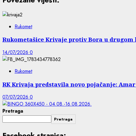
Rukomet
Rukometašice Krivaje protiv Bora u drugom
14/07/2026
0
Rukomet
RK Krivaja predstavila novo pojačanje: Amar 
07/07/2026
0
Pretraga
Pretraga
Facebook stranica: