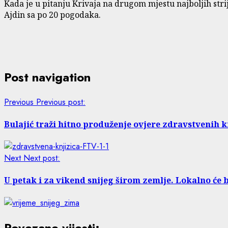
Kada je u pitanju Krivaja na drugom mjestu najboljih stri
Ajdin sa po 20 pogodaka.
Post navigation
Previous
Previous post:
Bulajić traži hitno produženje ovjere zdravstvenih kn
Next
Next post:
U petak i za vikend snijeg širom zemlje. Lokalno će b
Povezane vijesti: