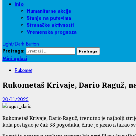
Info
Humanitarne akcije
Stanje na putevima
Stranačke aktivnosti
Vremenska prognoza
Light/Dark Button
Pretraga:
Mini oglasi
Rukomet
Rukometaš Krivaje, Dario Raguž, naj
20/11/2025
Rukometaš Krivaje, Dario Raguž, trenutno je najbolji str
kola postigao je čak 58 pogodaka, čime je jasno istakao sv