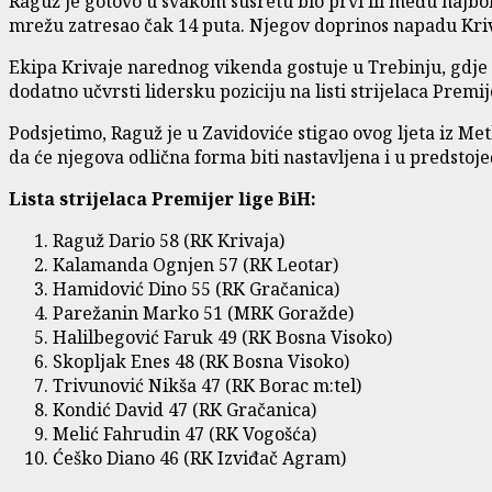
Raguž je gotovo u svakom susretu bio prvi ili među najbolj
mrežu zatresao čak 14 puta. Njegov doprinos napadu Kriva
Ekipa Krivaje narednog vikenda gostuje u Trebinju, gdje ć
dodatno učvrsti lidersku poziciju na listi strijelaca Premij
Podsjetimo, Raguž je u Zavidoviće stigao ovog ljeta iz Me
da će njegova odlična forma biti nastavljena i u predstoj
Lista strijelaca Premijer lige BiH:
Raguž Dario 58 (RK Krivaja)
Kalamanda Ognjen 57 (RK Leotar)
Hamidović Dino 55 (RK Gračanica)
Parežanin Marko 51 (MRK Goražde)
Halilbegović Faruk 49 (RK Bosna Visoko)
Skopljak Enes 48 (RK Bosna Visoko)
Trivunović Nikša 47 (RK Borac m:tel)
Kondić David 47 (RK Gračanica)
Melić Fahrudin 47 (RK Vogošća)
Ćeško Diano 46 (RK Izviđač Agram)