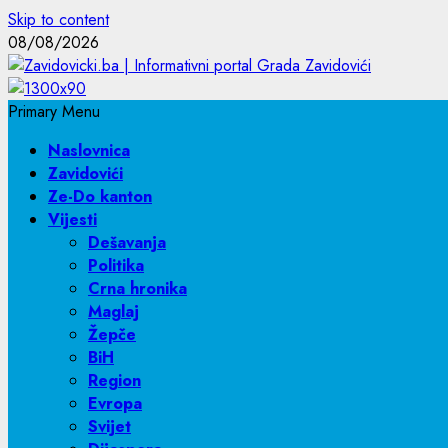
Skip to content
08/08/2026
Primary Menu
Naslovnica
Zavidovići
Ze-Do kanton
Vijesti
Dešavanja
Politika
Crna hronika
Maglaj
Žepče
BiH
Region
Evropa
Svijet