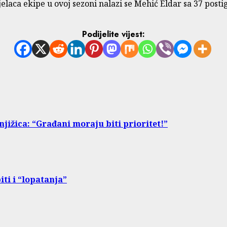
jelaca ekipe u ovoj sezoni nalazi se Mehić Eldar sa 37 post
Podijelite vijest:
jižica: “Građani moraju biti prioritet!”
iti i “lopatanja”