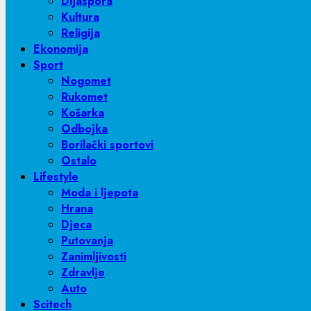
Dijaspora
Kultura
Religija
Ekonomija
Sport
Nogomet
Rukomet
Košarka
Odbojka
Borilački sportovi
Ostalo
Lifestyle
Moda i ljepota
Hrana
Djeca
Putovanja
Zanimljivosti
Zdravlje
Auto
Scitech