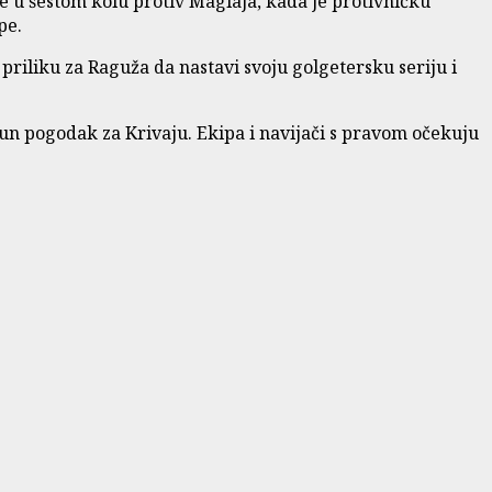
 je u šestom kolu protiv Maglaja, kada je protivničku
pe.
riliku za Raguža da nastavi svoju golgetersku seriju i
pun pogodak za Krivaju. Ekipa i navijači s pravom očekuju