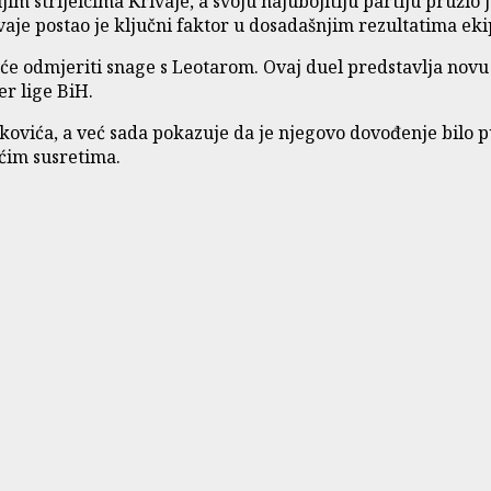
im strijelcima Krivaje, a svoju najubojitiju partiju pružio
je postao je ključni faktor u dosadašnjim rezultatima eki
e odmjeriti snage s Leotarom. Ovaj duel predstavlja novu p
er lige BiH.
tkovića, a već sada pokazuje da je njegovo dovođenje bilo 
ećim susretima.