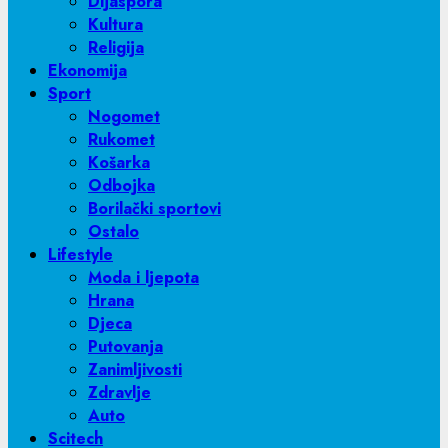
Dijaspora
Kultura
Religija
Ekonomija
Sport
Nogomet
Rukomet
Košarka
Odbojka
Borilački sportovi
Ostalo
Lifestyle
Moda i ljepota
Hrana
Djeca
Putovanja
Zanimljivosti
Zdravlje
Auto
Scitech