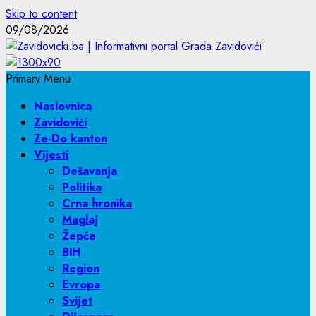
Skip to content
09/08/2026
Primary Menu
Naslovnica
Zavidovići
Ze-Do kanton
Vijesti
Dešavanja
Politika
Crna hronika
Maglaj
Žepče
BiH
Region
Evropa
Svijet