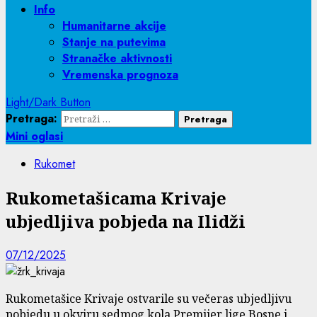
Info
Humanitarne akcije
Stanje na putevima
Stranačke aktivnosti
Vremenska prognoza
Light/Dark Button
Pretraga:
Mini oglasi
Rukomet
Rukometašicama Krivaje
ubjedljiva pobjeda na Ilidži
07/12/2025
Rukometašice Krivaje ostvarile su večeras ubjedljivu
pobjedu u okviru sedmog kola Premijer lige Bosne i