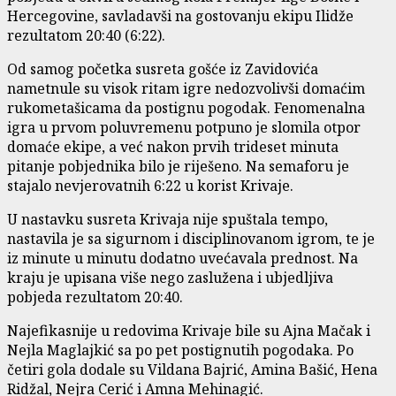
Hercegovine, savladavši na gostovanju ekipu Ilidže
rezultatom 20:40 (6:22).
Od samog početka susreta gošće iz Zavidovića
nametnule su visok ritam igre nedozvolivši domaćim
rukometašicama da postignu pogodak. Fenomenalna
igra u prvom poluvremenu potpuno je slomila otpor
domaće ekipe, a već nakon prvih trideset minuta
pitanje pobjednika bilo je riješeno. Na semaforu je
stajalo nevjerovatnih 6:22 u korist Krivaje.
U nastavku susreta Krivaja nije spuštala tempo,
nastavila je sa sigurnom i disciplinovanom igrom, te je
iz minute u minutu dodatno uvećavala prednost. Na
kraju je upisana više nego zaslužena i ubjedljiva
pobjeda rezultatom 20:40.
Najefikasnije u redovima Krivaje bile su Ajna Mačak i
Nejla Maglajkić sa po pet postignutih pogodaka. Po
četiri gola dodale su Vildana Bajrić, Amina Bašić, Hena
Ridžal, Nejra Cerić i Amna Mehinagić.