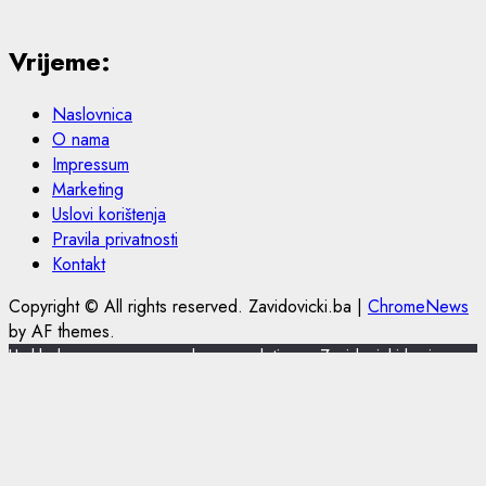
Vrijeme:
Naslovnica
O nama
Impressum
Marketing
Uslovi korištenja
Pravila privatnosti
Kontakt
Copyright © All rights reserved. Zavidovicki.ba
|
ChromeNews
by AF themes.
U skladu s novom europskom regulativom, Zavidovicki.ba je
nadogradio politiku privatnosti i korištenja kolačića.
Zavidovicki.ba koristi kolačiće (cookies) za pružanje boljeg
korisničkog iskustva, funkcionalnosti stranice i prilagođavanja
sustava oglašavanja. Nastavkom pregleda portala Zavidovicki.ba
slažete se sa korištenjem kolačića. Više o kolačićima pročitajte u