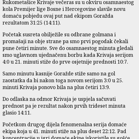
Rukometašice Krivaje večeras su u okviru osamnaestog
kola Premijer lige Bosne i Hercegovine slavile novu
domaću pobjedu ovaj put nad ekipom Goražda
rezultatom 31:25 (14:11).
Početak susreta obilježile su odbrane golmana i
promašaji na obje strane pa smo prvi pogodak čekali
pune četiri minute. Sve do osamnaestog minuta gledali
smo uglavnom ujednačenu borbu kada Krivaja serijom
4:0 u 21. minuti stiže do prve osjetnije prednosti 10:7.
Samo minutu kasnije Goražde stiže samo na gol
zaostatka da bi nakon toga novom serijom 3:0 u 25.
minuti Krivaja ponovo bila na plus četiri 13:9.
Do odlaska na odmor Krivaja je uspjela sačuvati
prednost pa je rezultat nakon prvih trideset minuta
glasio 14:11.
Početkom drugog dijela fenomenalna serija domaće
ekipa koja u 41. minuti stiže na plus deset 22:12. Pad
koncentracije u igri domaće ekipe iskoristile su gošće