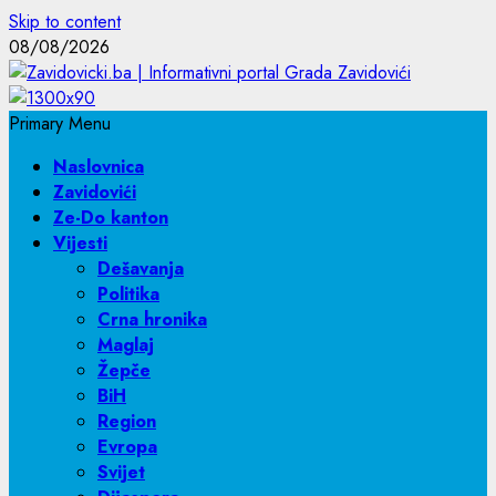
Skip to content
08/08/2026
Primary Menu
Naslovnica
Zavidovići
Ze-Do kanton
Vijesti
Dešavanja
Politika
Crna hronika
Maglaj
Žepče
BiH
Region
Evropa
Svijet