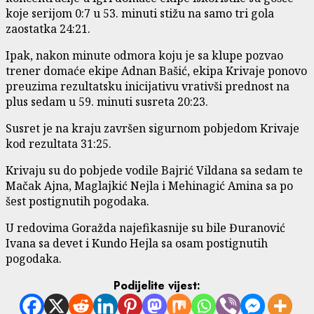
koje serijom 0:7 u 53. minuti stižu na samo tri gola
zaostatka 24:21.
Ipak, nakon minute odmora koju je sa klupe pozvao
trener domaće ekipe Adnan Bašić, ekipa Krivaje ponovo
preuzima rezultatsku inicijativu vrativši prednost na
plus sedam u 59. minuti susreta 20:23.
Susret je na kraju završen sigurnom pobjedom Krivaje
kod rezultata 31:25.
Krivaju su do pobjede vodile Bajrić Vildana sa sedam te
Mačak Ajna, Maglajkić Nejla i Mehinagić Amina sa po
šest postignutih pogodaka.
U redovima Goražda najefikasnije su bile Đuranović
Ivana sa devet i Kundo Hejla sa osam postignutih
pogodaka.
Podijelite vijest: