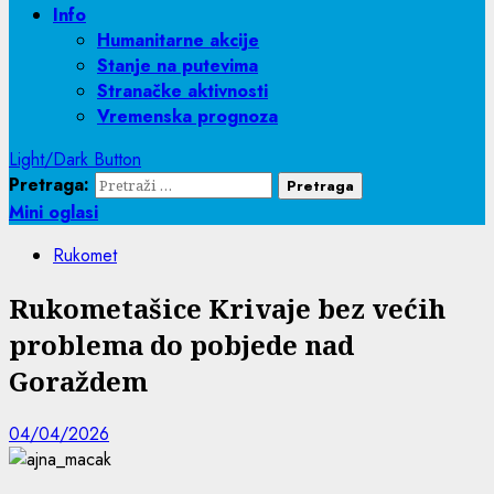
Info
Humanitarne akcije
Stanje na putevima
Stranačke aktivnosti
Vremenska prognoza
Light/Dark Button
Pretraga:
Mini oglasi
Rukomet
Rukometašice Krivaje bez većih
problema do pobjede nad
Goraždem
04/04/2026