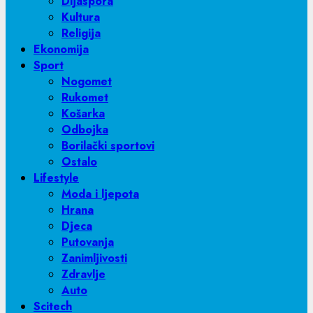
Dijaspora
Kultura
Religija
Ekonomija
Sport
Nogomet
Rukomet
Košarka
Odbojka
Borilački sportovi
Ostalo
Lifestyle
Moda i ljepota
Hrana
Djeca
Putovanja
Zanimljivosti
Zdravlje
Auto
Scitech