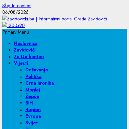
Skip to content
06/08/2026
Primary Menu
Naslovnica
Zavidovići
Ze-Do kanton
Vijesti
Dešavanja
Politika
Crna hronika
Maglaj
Žepče
BiH
Region
Evropa
Svijet