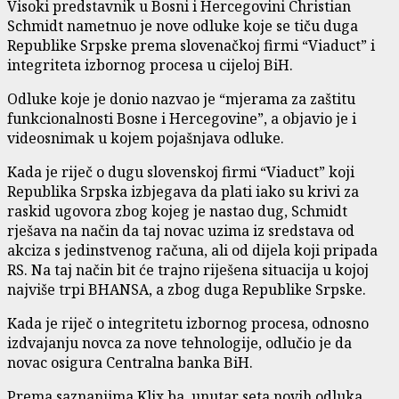
Visoki predstavnik u Bosni i Hercegovini Christian
Schmidt nametnuo je nove odluke koje se tiču duga
Republike Srpske prema slovenačkoj firmi “Viaduct” i
integriteta izbornog procesa u cijeloj BiH.
Odluke koje je donio nazvao je “mjerama za zaštitu
funkcionalnosti Bosne i Hercegovine”, a objavio je i
videosnimak u kojem pojašnjava odluke.
Kada je riječ o dugu slovenskoj firmi “Viaduct” koji
Republika Srpska izbjegava da plati iako su krivi za
raskid ugovora zbog kojeg je nastao dug, Schmidt
rješava na način da taj novac uzima iz sredstava od
akciza s jedinstvenog računa, ali od dijela koji pripada
RS. Na taj način bit će trajno riješena situacija u kojoj
najviše trpi BHANSA, a zbog duga Republike Srpske.
Kada je riječ o integritetu izbornog procesa, odnosno
izdvajanju novca za nove tehnologije, odlučio je da
novac osigura Centralna banka BiH.
Prema saznanjima Klix.ba, unutar seta novih odluka