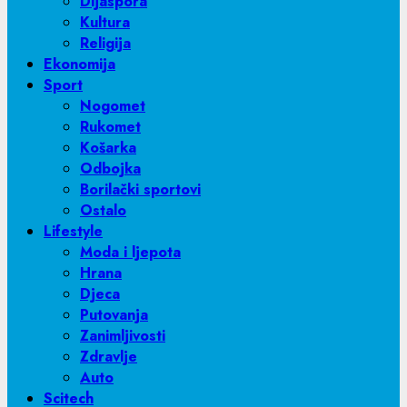
Dijaspora
Kultura
Religija
Ekonomija
Sport
Nogomet
Rukomet
Košarka
Odbojka
Borilački sportovi
Ostalo
Lifestyle
Moda i ljepota
Hrana
Djeca
Putovanja
Zanimljivosti
Zdravlje
Auto
Scitech