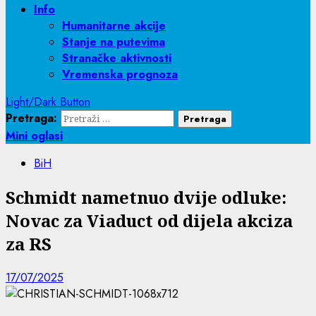
Info
Humanitarne akcije
Stanje na putevima
Stranačke aktivnosti
Vremenska prognoza
Light/Dark Button
Pretraga:
Mini oglasi
BiH
Schmidt nametnuo dvije odluke:
Novac za Viaduct od dijela akciza
za RS
17/07/2025