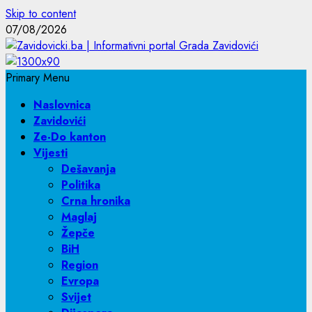
Skip to content
07/08/2026
Primary Menu
Naslovnica
Zavidovići
Ze-Do kanton
Vijesti
Dešavanja
Politika
Crna hronika
Maglaj
Žepče
BiH
Region
Evropa
Svijet