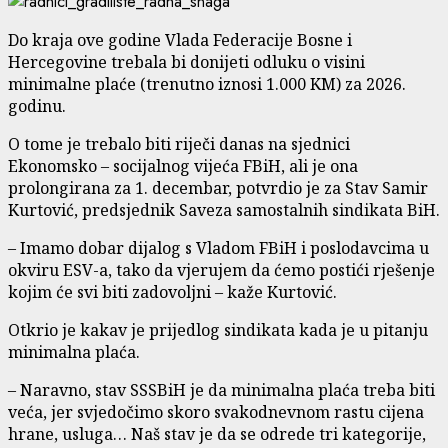
Do kraja ove godine Vlada Federacije Bosne i
Hercegovine trebala bi donijeti odluku o visini
minimalne plaće (trenutno iznosi 1.000 KM) za 2026.
godinu.
O tome je trebalo biti riječi danas na sjednici
Ekonomsko – socijalnog vijeća FBiH, ali je ona
prolongirana za 1. decembar, potvrdio je za Stav Samir
Kurtović, predsjednik Saveza samostalnih sindikata BiH.
– Imamo dobar dijalog s Vladom FBiH i poslodavcima u
okviru ESV-a, tako da vjerujem da ćemo postići rješenje
kojim će svi biti zadovoljni – kaže Kurtović.
Otkrio je kakav je prijedlog sindikata kada je u pitanju
minimalna plaća.
– Naravno, stav SSSBiH je da minimalna plaća treba biti
veća, jer svjedočimo skoro svakodnevnom rastu cijena
hrane, usluga… Naš stav je da se odrede tri kategorije,