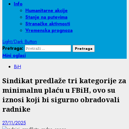
Info
Humanitarne akcije
Stanje na putevima
Stranačke aktivnosti
Vremenska prognoza
Light/Dark Button
Pretraga:
Mini oglasi
BiH
Sindikat predlaže tri kategorije za
minimalnu plaću u FBiH, ovo su
iznosi koji bi sigurno obradovali
radnike
27/11/2025