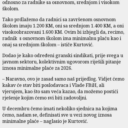
odnosno za radnike sa osnovnom, srednjom i visokom
školom.
Tako prdlažemo da radnici sa završenom osnovnom
školom imaju 1.200 KM, oni sa srednjom 1.400 KM, a oni
visokoobrazovani 1.600 KM. Ovim bi izbjegli da, recimo,
radnik s osnovnom školom ima minimalnu plaću kao i
onaj sa srednjom školom – ističe Kurtović.
Dodao je kako određeni granski sindikati, prije svega u
javnom sektoru, kolektivnim ugovorom riješili pitanje
iznosa minimalne plaće za 2026.
– Naravno, ovo je zasad samo naš prijedlog. Vidjet ćemo
kakav će stav biti poslodavaca i Vlade FBiH, ali
vjerujem, kao što sam veća kazao, da možemo postići
rješenje kojim ćemo svi biti zadovoljni.
U decembru čemo imati nekoliko sjednica na kojima
ćemo, nadam se, definisati sve u vezi novog iznosa
minimalne plaće – naglasio je Kurtović.