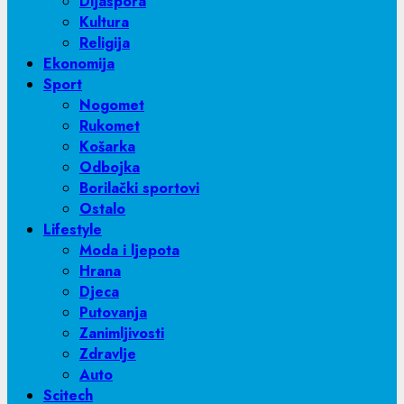
Dijaspora
Kultura
Religija
Ekonomija
Sport
Nogomet
Rukomet
Košarka
Odbojka
Borilački sportovi
Ostalo
Lifestyle
Moda i ljepota
Hrana
Djeca
Putovanja
Zanimljivosti
Zdravlje
Auto
Scitech