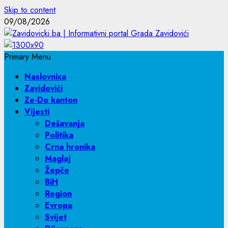
Skip to content
09/08/2026
Primary Menu
Naslovnica
Zavidovići
Ze-Do kanton
Vijesti
Dešavanja
Politika
Crna hronika
Maglaj
Žepče
BiH
Region
Evropa
Svijet