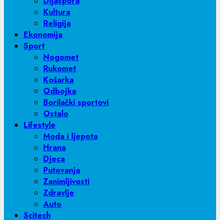
Dijaspora
Kultura
Religija
Ekonomija
Sport
Nogomet
Rukomet
Košarka
Odbojka
Borilački sportovi
Ostalo
Lifestyle
Moda i ljepota
Hrana
Djeca
Putovanja
Zanimljivosti
Zdravlje
Auto
Scitech