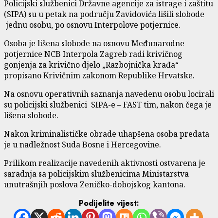
Policijski službenici Državne agencije za istrage i zaštitu
(SIPA) su u petak na području Zavidovića lišili slobode
jednu osobu, po osnovu Interpolove potjernice.
Osoba je lišena slobode na osnovu Međunarodne
potjernice NCB Interpola Zagreb radi krivičnog
gonjenja za krivično djelo „Razbojnička krađa“
propisano Krivičnim zakonom Republike Hrvatske.
Na osnovu operativnih saznanja navedenu osobu locirali
su policijski službenici SIPA-e – FAST tim, nakon čega je
lišena slobode.
Nakon kriminalističke obrade uhapšena osoba predata
je u nadležnost Suda Bosne i Hercegovine.
Prilikom realizacije navedenih aktivnosti ostvarena je
saradnja sa policijskim službenicima Ministarstva
unutrašnjih poslova Zeničko-dobojskog kantona.
Podijelite vijest: