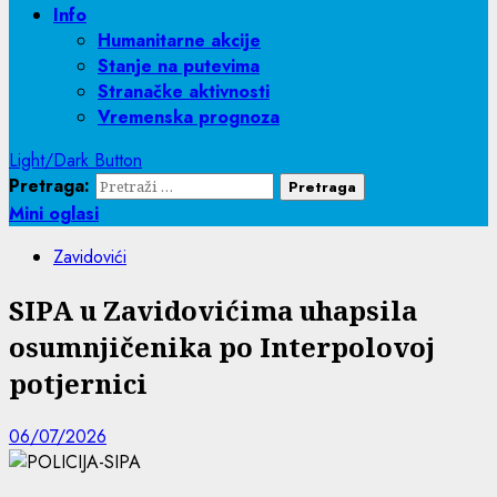
Info
Humanitarne akcije
Stanje na putevima
Stranačke aktivnosti
Vremenska prognoza
Light/Dark Button
Pretraga:
Mini oglasi
Zavidovići
SIPA u Zavidovićima uhapsila
osumnjičenika po Interpolovoj
potjernici
06/07/2026