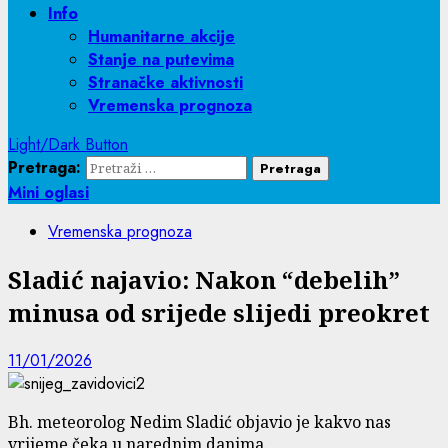
Info
Humanitarne akcije
Stanje na putevima
Stranačke aktivnosti
Vremenska prognoza
Light/Dark Button
Pretraga:
Mini oglasi
Vremenska prognoza
Sladić najavio: Nakon “debelih”
minusa od srijede slijedi preokret
11/01/2026
Bh. meteorolog Nedim Sladić objavio je kakvo nas
vrijeme čeka u narednim danima.