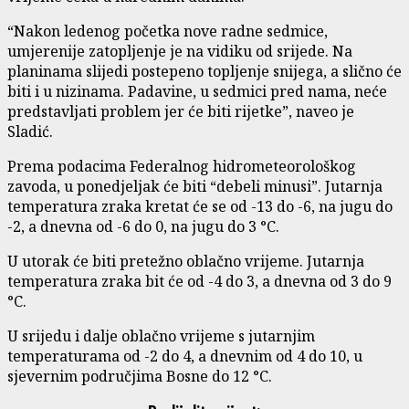
“Nakon ledenog početka nove radne sedmice,
umjerenije zatopljenje je na vidiku od srijede. Na
planinama slijedi postepeno topljenje snijega, a slično će
biti i u nizinama. Padavine, u sedmici pred nama, neće
predstavljati problem jer će biti rijetke”, naveo je
Sladić.
Prema podacima Federalnog hidrometeorološkog
zavoda, u ponedjeljak će biti “debeli minusi”. Jutarnja
temperatura zraka kretat će se od -13 do -6, na jugu do
-2, a dnevna od -6 do 0, na jugu do 3 °C.
U utorak će biti pretežno oblačno vrijeme. Jutarnja
temperatura zraka bit će od -4 do 3, a dnevna od 3 do 9
°C.
U srijedu i dalje oblačno vrijeme s jutarnjim
temperaturama od -2 do 4, a dnevnim od 4 do 10, u
sjevernim područjima Bosne do 12 °C.