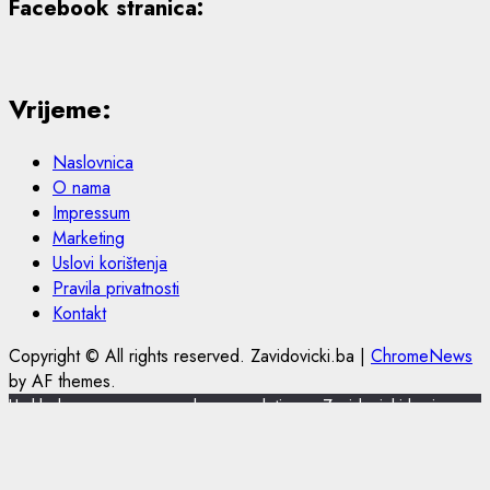
Facebook stranica:
Vrijeme:
Naslovnica
O nama
Impressum
Marketing
Uslovi korištenja
Pravila privatnosti
Kontakt
Copyright © All rights reserved. Zavidovicki.ba
|
ChromeNews
by AF themes.
U skladu s novom europskom regulativom, Zavidovicki.ba je
nadogradio politiku privatnosti i korištenja kolačića.
Zavidovicki.ba koristi kolačiće (cookies) za pružanje boljeg
korisničkog iskustva, funkcionalnosti stranice i prilagođavanja