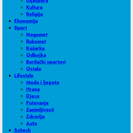
Dijaspora
Kultura
Religija
Ekonomija
Sport
Nogomet
Rukomet
Košarka
Odbojka
Borilački sportovi
Ostalo
Lifestyle
Moda i ljepota
Hrana
Djeca
Putovanja
Zanimljivosti
Zdravlje
Auto
Scitech