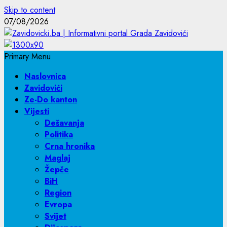
Skip to content
07/08/2026
Primary Menu
Naslovnica
Zavidovići
Ze-Do kanton
Vijesti
Dešavanja
Politika
Crna hronika
Maglaj
Žepče
BiH
Region
Evropa
Svijet