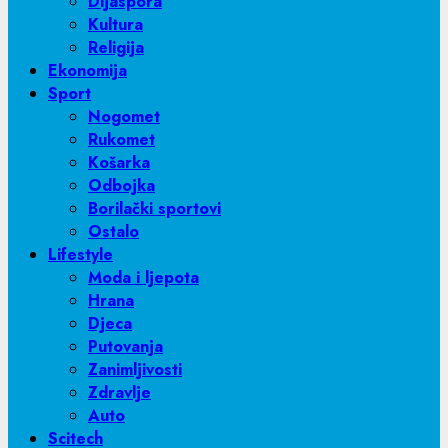
Dijaspora
Kultura
Religija
Ekonomija
Sport
Nogomet
Rukomet
Košarka
Odbojka
Borilački sportovi
Ostalo
Lifestyle
Moda i ljepota
Hrana
Djeca
Putovanja
Zanimljivosti
Zdravlje
Auto
Scitech