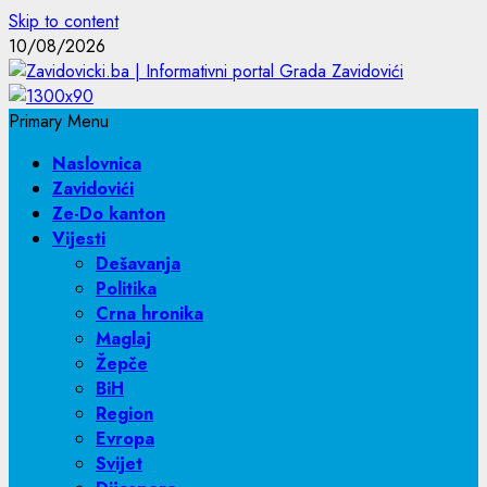
Skip to content
10/08/2026
Primary Menu
Naslovnica
Zavidovići
Ze-Do kanton
Vijesti
Dešavanja
Politika
Crna hronika
Maglaj
Žepče
BiH
Region
Evropa
Svijet