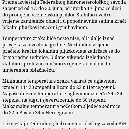
Prema izvještaju Federalnog hidrometerološkog zavoda
za period od 17. do 30. juna, od utorka 17. juna će doći
do promjene vremenskih prilika. Stabilno i vedro
vrijeme zamijeniće oblaci i u popodnevnim satima kraći
lokalni pljuskovi praćeni grmljavinom.
Temperature zraka biće nešto niže, ali i dalje iznad
prosjeka za ovo doba godine. Nestabilno vrijeme
praćeno kraćim lokalnim pljuskovima zadržaće se do
kraja radne sedmice. U dane vikenda izgledno je
stabilno i pretežno sunčano vrijeme sa malom do
umjerenom oblačnošću.
Minimalne temperature zraka varirat će uglavnom
između 14 i 20 stepeni u Bosni do 22 u Hercegovini.
Najviše dnevne temperature uglavnom između 29 i 34
stepena, na jugu i sjeveru zemlje do 36 stepeni.
Maksimalne temperature početkom sljedeće sedmice
do 32 u Bosni i 34 u Hercegovini.
U izvještaju Federalnog hidrometeorološkog zavoda BiH