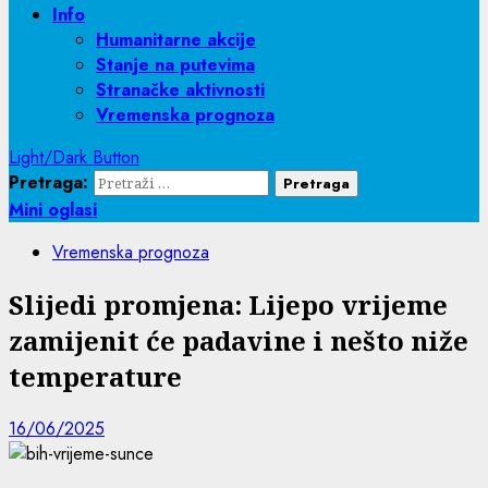
Info
Humanitarne akcije
Stanje na putevima
Stranačke aktivnosti
Vremenska prognoza
Light/Dark Button
Pretraga:
Mini oglasi
Vremenska prognoza
Slijedi promjena: Lijepo vrijeme
zamijenit će padavine i nešto niže
temperature
16/06/2025