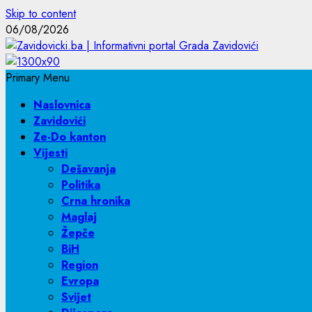
Skip to content
06/08/2026
Primary Menu
Naslovnica
Zavidovići
Ze-Do kanton
Vijesti
Dešavanja
Politika
Crna hronika
Maglaj
Žepče
BiH
Region
Evropa
Svijet