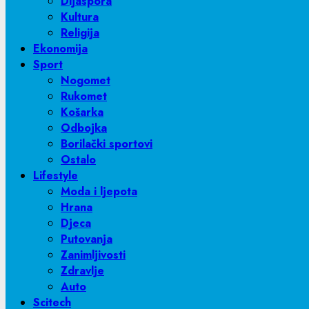
Dijaspora
Kultura
Religija
Ekonomija
Sport
Nogomet
Rukomet
Košarka
Odbojka
Borilački sportovi
Ostalo
Lifestyle
Moda i ljepota
Hrana
Djeca
Putovanja
Zanimljivosti
Zdravlje
Auto
Scitech