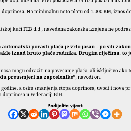
ope doprinosa na teret poslodavca sa 10,5 posto na ukupno 
nja doprinosa. Na minimalnu neto platu od 1.000 KM, iznos 
antskoj kući FEB d.d., navedena zakonska izmjena ne podr
automatski porasti plaća je vrlo jasan – po sili zak
akle iznad bruto plaće radnika. Drugim riječima, to j
osa mogu odraziti na povećanje plaća, ali isključivo ako t
edu preusmjeri na zaposlenike”
, navodi on.
. godine, a osim smanjenja stopa doprinosa, uvodi i nova p
 doprinosa u Federaciji BiH.
Podijelite vijest: