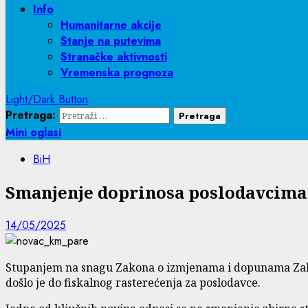
Info
Humanitarne akcije
Stanje na putevima
Stranačke aktivnosti
Vremenska prognoza
Light/Dark Button
Pretraga:
Mini oglasi
BiH
Smanjenje doprinosa poslodavcima u
14/05/2025
Stupanjem na snagu Zakona o izmjenama i dopunama Zakon
došlo je do fiskalnog rasterećenja za poslodavce.