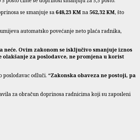
5 posto čime se doprinosi smanjuju za 5,5 posto.
doprinosa se smanjuje sa
648,23 KM
na
562,32 KM
, što
azumijeva automatsko povećanje neto plaća radnika,
ona neće. Ovim zakonom se isključivo smanjuje iznos
e olakšanje za poslodavce, ne promjena u korist
o poslodavac odluči.
“Zakonska obaveza ne postoji, pa
ravila za obračun doprinosa radnicima koji su zaposleni