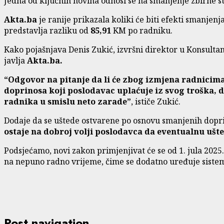
Jedna od ključnih novina odnosi se na smanjenje zbirne st
Akta.ba
je ranije prikazala koliki će biti efekti smanje
predstavlja razliku od
85,91
KM po radniku.
Kako pojašnjava Denis Zukić, izvršni direktor u Konsult
javlja
Akta.ba.
“Odgovor na pitanje da li će zbog izmjena radnicima 
doprinosa koji poslodavac uplaćuje iz svog troška, d
radnika u smislu neto zarade”
, ističe Zukić.
Dodaje da se uštede ostvarene po osnovu smanjenih doprin
ostaje na dobroj volji poslodavca da eventualnu ušt
Podsjećamo, novi zakon primjenjivat će se od 1. jula 2025
na nepuno radno vrijeme, čime se dodatno uređuje sistem
Post navigation