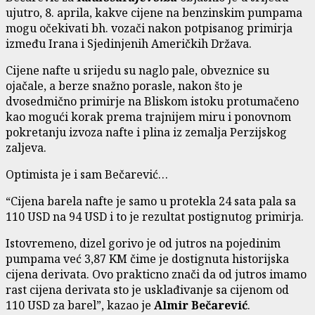
ujutro, 8. aprila, kakve cijene na benzinskim pumpama
mogu očekivati bh. vozači nakon potpisanog primirja
između Irana i Sjedinjenih Američkih Država.
Cijene nafte u srijedu su naglo pale, obveznice su
ojačale, a berze snažno porasle, nakon što je
dvosedmično primirje na Bliskom istoku protumačeno
kao mogući korak prema trajnijem miru i ponovnom
pokretanju izvoza nafte i plina iz zemalja Perzijskog
zaljeva.
Optimista je i sam Bečarević…
“Cijena barela nafte je samo u protekla 24 sata pala sa
110 USD na 94 USD i to je rezultat postignutog primirja.
Istovremeno, dizel gorivo je od jutros na pojedinim
pumpama već 3,87 KM čime je dostignuta historijska
cijena derivata. Ovo prakticno znači da od jutros imamo
rast cijena derivata sto je usklađivanje sa cijenom od
110 USD za barel”, kazao je
Almir Bečarević
.