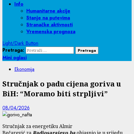
Info
Humanitarne akcije
Stanje na putevima
Stranačke aktivnosti
Vremenska prognoza
Light/Dark Button
Pretraga:
Mini oglasi
Ekonomija
Stručnjak o padu cijena goriva u
BiH: “Moramo biti strpljivi”
08/04/2026
Stručnjak za energetiku Almir
Bečarević za
Radiosarajevo.ba
objasnio je u srijedu