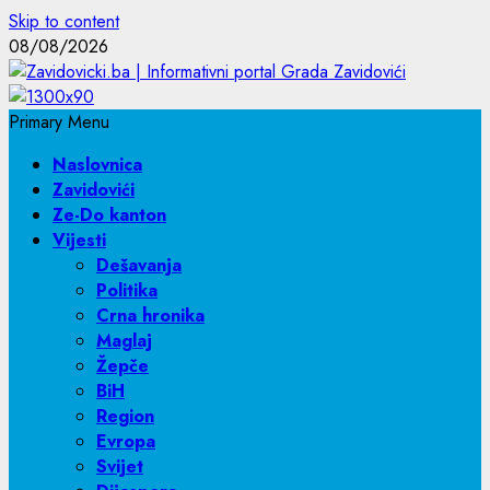
Skip to content
08/08/2026
Primary Menu
Naslovnica
Zavidovići
Ze-Do kanton
Vijesti
Dešavanja
Politika
Crna hronika
Maglaj
Žepče
BiH
Region
Evropa
Svijet