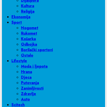
Dijaspora
Kultura
Religija
Ekonomija
Sport
Nogomet
Rukomet
Košarka
Odbojka
Borilački sportovi
Ostalo
Lifestyle
Moda i ljepota
Hrana
Djeca
Putovanja
Zanimljivosti
Zdravlje
Auto
Scitech