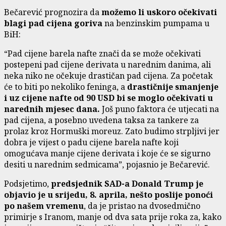
Bečarević prognozira da
možemo li uskoro očekivati
blagi pad cijena goriva
na benzinskim pumpama u
BiH:
“Pad cijene barela nafte znači da se može očekivati
postepeni pad cijene derivata u narednim danima, ali
neka niko ne očekuje drastičan pad cijena. Za početak
će to biti po nekoliko feninga, a
drastičnije smanjenje
i uz cijene nafte od 90 USD bi se moglo očekivati u
narednih mjesec dana.
Još puno faktora će utjecati na
pad cijena, a posebno uvedena taksa za tankere za
prolaz kroz Hormuški moreuz. Zato budimo strpljivi jer
dobra je vijest o padu cijene barela nafte koji
omogućava manje cijene derivata i koje će se sigurno
desiti u narednim sedmicama”, pojasnio je Bečarević.
Podsjetimo,
predsjednik SAD-a Donald Trump je
objavio je u srijedu, 8. aprila, nešto poslije ponoći
po našem vremenu
, da je pristao na dvosedmično
primirje s Iranom, manje od dva sata prije roka za, kako