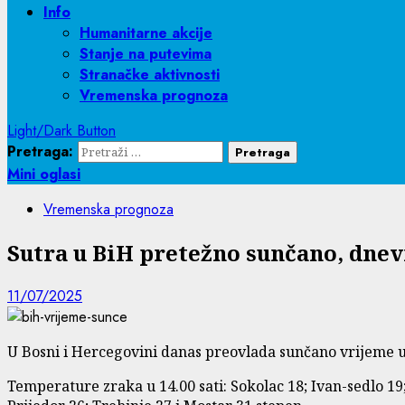
Info
Humanitarne akcije
Stanje na putevima
Stranačke aktivnosti
Vremenska prognoza
Light/Dark Button
Pretraga:
Mini oglasi
Vremenska prognoza
Sutra u BiH pretežno sunčano, dnev
11/07/2025
U Bosni i Hercegovini danas preovlada sunčano vrijeme 
Temperature zraka u 14.00 sati: Sokolac 18; Ivan-sedlo 19; 