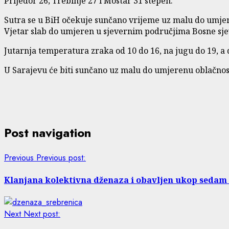
Prijedor 26; Trebinje 27 i Mostar 31 stepen.
Sutra se u BiH očekuje sunčano vrijeme uz malu do umjer
Vjetar slab do umjeren u sjevernim područjima Bosne sjev
Jutarnja temperatura zraka od 10 do 16, na jugu do 19, a 
U Sarajevu će biti sunčano uz malu do umjerenu oblačnos
Post navigation
Previous
Previous post:
Klanjana kolektivna dženaza i obavljen ukop sedam 
Next
Next post: