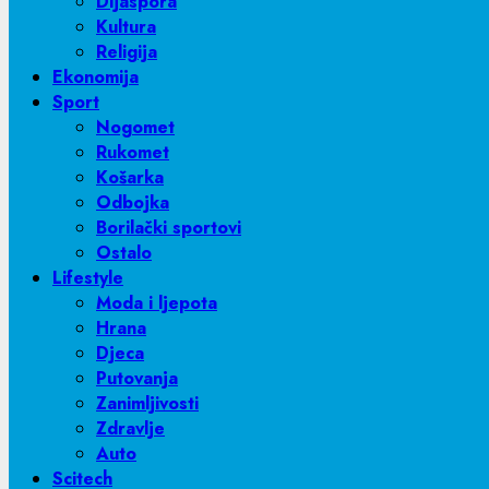
Dijaspora
Kultura
Religija
Ekonomija
Sport
Nogomet
Rukomet
Košarka
Odbojka
Borilački sportovi
Ostalo
Lifestyle
Moda i ljepota
Hrana
Djeca
Putovanja
Zanimljivosti
Zdravlje
Auto
Scitech