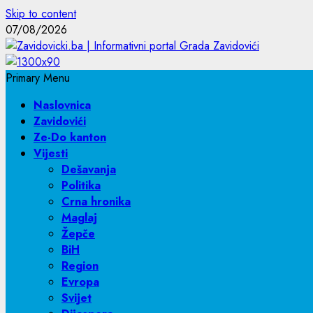
Skip to content
07/08/2026
Primary Menu
Naslovnica
Zavidovići
Ze-Do kanton
Vijesti
Dešavanja
Politika
Crna hronika
Maglaj
Žepče
BiH
Region
Evropa
Svijet