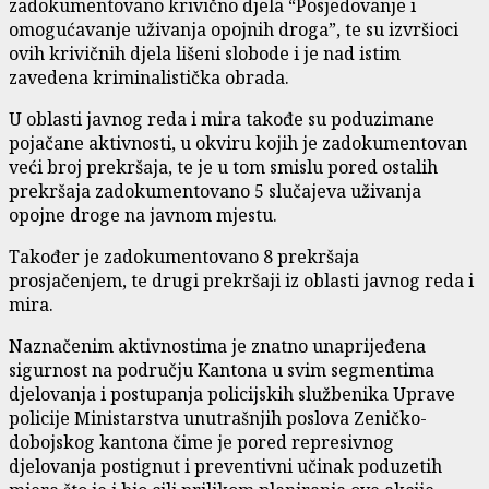
zadokumentovano krivično djela “Posjedovanje i
omogućavanje uživanja opojnih droga”, te su izvršioci
ovih krivičnih djela lišeni slobode i je nad istim
zavedena kriminalistička obrada.
U oblasti javnog reda i mira takođe su poduzimane
pojačane aktivnosti, u okviru kojih je zadokumentovan
veći broj prekršaja, te je u tom smislu pored ostalih
prekršaja zadokumentovano 5 slučajeva uživanja
opojne droge na javnom mjestu.
Također je zadokumentovano 8 prekršaja
prosjačenjem, te drugi prekršaji iz oblasti javnog reda i
mira.
Naznačenim aktivnostima je znatno unaprijeđena
sigurnost na području Kantona u svim segmentima
djelovanja i postupanja policijskih službenika Uprave
policije Ministarstva unutrašnjih poslova Zeničko-
dobojskog kantona čime je pored represivnog
djelovanja postignut i preventivni učinak poduzetih