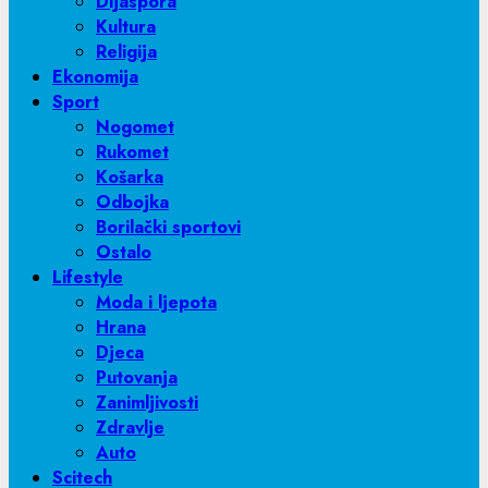
Dijaspora
Kultura
Religija
Ekonomija
Sport
Nogomet
Rukomet
Košarka
Odbojka
Borilački sportovi
Ostalo
Lifestyle
Moda i ljepota
Hrana
Djeca
Putovanja
Zanimljivosti
Zdravlje
Auto
Scitech