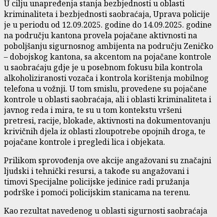
U cilju unapređenja stanja bezbjednosti u oblasti
kriminaliteta i bezbjednosti saobraćaja, Uprava policije
je u periodu od 12.09.2025. godine do 14.09.2025. godine
na području kantona provela pojačane aktivnosti na
poboljšanju sigurnosnog ambijenta na području Zeničko
– dobojskog kantona, sa akcentom na pojačane kontrole
u saobraćaju gdje je u posebnom fokusu bila kontrola
alkoholiziranosti vozača i kontrola korištenja mobilnog
telefona u vožnji. U tom smislu, provedene su pojačane
kontrole u oblasti saobraćaja, ali i oblasti kriminaliteta i
javnog reda i mira, te su u tom kontekstu vršeni
pretresi, racije, blokade, aktivnosti na dokumentovanju
krivičnih djela iz oblasti zloupotrebe opojnih droga, te
pojačane kontrole i pregledi lica i objekata.
Prilikom sprovođenja ove akcije angažovani su značajni
ljudski i tehnički resursi, a takođe su angažovani i
timovi Specijalne policijske jedinice radi pružanja
podrške i pomoći policijskim stanicama na terenu.
Kao rezultat navedenog u oblasti sigurnosti saobraćaja