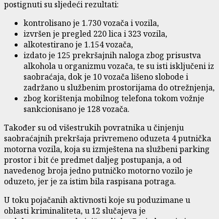
postignuti su sljedeći rezultati:
kontrolisano je 1.730 vozača i vozila,
izvršen je pregled 220 lica i 323 vozila,
alkotestirano je 1.154 vozača,
izdato je 125 prekršajnih naloga zbog prisustva
alkohola u organizmu vozača, te su isti isključeni iz
saobraćaja, dok je 10 vozača lišeno slobode i
zadržano u službenim prostorijama do otrežnjenja,
zbog korištenja mobilnog telefona tokom vožnje
sankcionisano je 128 vozača.
Također su od višestrukih povratnika u činjenju
saobraćajnih prekršaja privremeno oduzeta 4 putnička
motorna vozila, koja su izmještena na službeni parking
prostor i bit će predmet daljeg postupanja, a od
navedenog broja jedno putničko motorno vozilo je
oduzeto, jer je za istim bila raspisana potraga.
U toku pojačanih aktivnosti koje su poduzimane u
oblasti kriminaliteta, u 12 slučajeva je