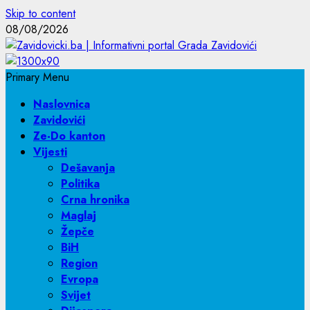
Skip to content
08/08/2026
Primary Menu
Naslovnica
Zavidovići
Ze-Do kanton
Vijesti
Dešavanja
Politika
Crna hronika
Maglaj
Žepče
BiH
Region
Evropa
Svijet