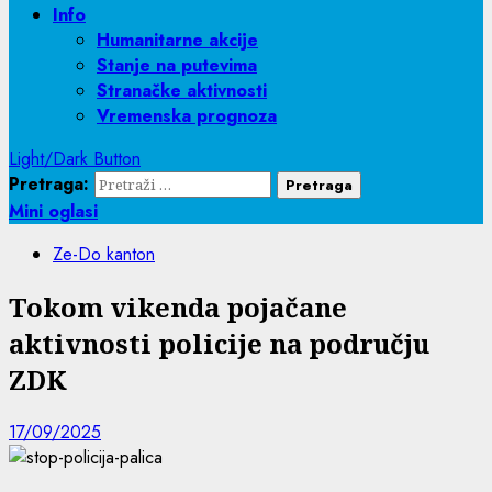
Info
Humanitarne akcije
Stanje na putevima
Stranačke aktivnosti
Vremenska prognoza
Light/Dark Button
Pretraga:
Mini oglasi
Ze-Do kanton
Tokom vikenda pojačane
aktivnosti policije na području
ZDK
17/09/2025