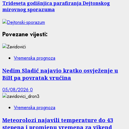
Trideseta godišnjica parafiranja Dejtonskog
mirovnog sporazuma
Povezane vijesti:
Vremenska prognoza
Nedim Sladić najavio kratko osvježenje u
BiH pa povratak vrućina
05/08/2026
0
Vremenska prognoza
Meteorolozi najavili temperature do 43
stepena i promjenu vremena za vikend