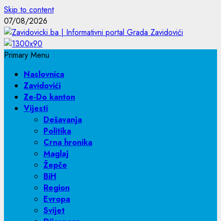
Skip to content
07/08/2026
Primary Menu
Naslovnica
Zavidovići
Ze-Do kanton
Vijesti
Dešavanja
Politika
Crna hronika
Maglaj
Žepče
BiH
Region
Evropa
Svijet