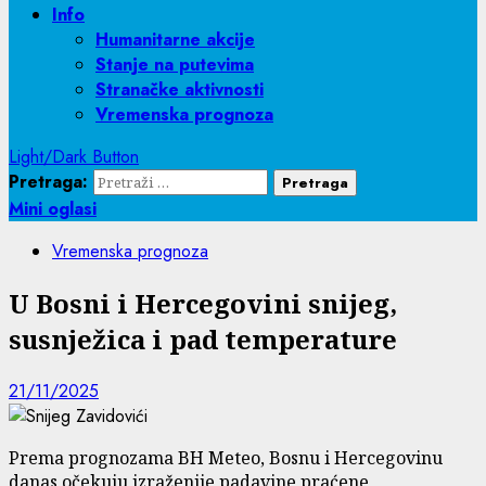
Info
Humanitarne akcije
Stanje na putevima
Stranačke aktivnosti
Vremenska prognoza
Light/Dark Button
Pretraga:
Mini oglasi
Vremenska prognoza
U Bosni i Hercegovini snijeg,
susnježica i pad temperature
21/11/2025
Prema prognozama BH Meteo, Bosnu i Hercegovinu
danas očekuju izraženije padavine praćene