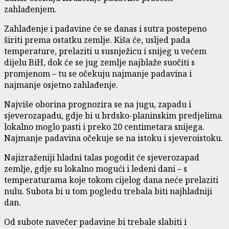
zahlađenjem.
Zahlađenje i padavine će se danas i sutra postepeno
širiti prema ostatku zemlje. Kiša će, usljed pada
temperature, prelaziti u susnježicu i snijeg u većem
dijelu BiH, dok će se jug zemlje najblaže suočiti s
promjenom – tu se očekuju najmanje padavina i
najmanje osjetno zahlađenje.
Najviše oborina prognozira se na jugu, zapadu i
sjeverozapadu, gdje bi u brdsko-planinskim predjelima
lokalno moglo pasti i preko 20 centimetara snijega.
Najmanje padavina očekuje se na istoku i sjeveroistoku.
Najizraženiji hladni talas pogodit će sjeverozapad
zemlje, gdje su lokalno mogući i ledeni dani – s
temperaturama koje tokom cijelog dana neće prelaziti
nulu. Subota bi u tom pogledu trebala biti najhladniji
dan.
Od subote navečer padavine bi trebale slabiti i