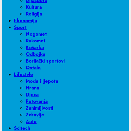
Dijaspora
Kultura
Religija
Ekonomija
Sport
Nogomet
Rukomet
Košarka
Odbojka
Borilački sportovi
Ostalo
Lifestyle
Moda i ljepota
Hrana
Djeca
Putovanja
Zanimljivosti
Zdravlje
Auto
Scitech