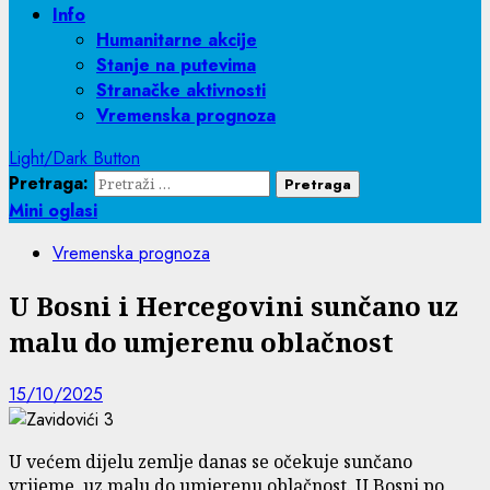
Info
Humanitarne akcije
Stanje na putevima
Stranačke aktivnosti
Vremenska prognoza
Light/Dark Button
Pretraga:
Mini oglasi
Vremenska prognoza
U Bosni i Hercegovini sunčano uz
malu do umjerenu oblačnost
15/10/2025
U većem dijelu zemlje danas se očekuje sunčano
vrijeme, uz malu do umjerenu oblačnost. U Bosni po