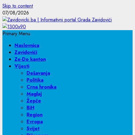
Skip to content
07/08/2026
Primary Menu
Naslovnica
Zavidovići
Ze-Do kanton
Vijesti
Dešavanja
Politika
Crna hronika
Maglaj
Žepče
BiH
Region
Evropa
Svijet