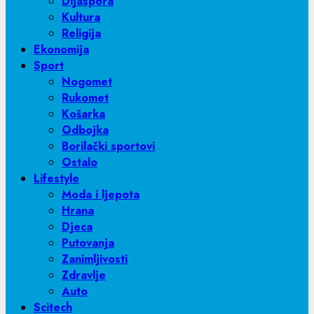
Dijaspora
Kultura
Religija
Ekonomija
Sport
Nogomet
Rukomet
Košarka
Odbojka
Borilački sportovi
Ostalo
Lifestyle
Moda i ljepota
Hrana
Djeca
Putovanja
Zanimljivosti
Zdravlje
Auto
Scitech