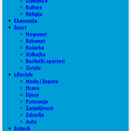
Dijaspora
Kultura
Religija
Ekonomija
Sport
Nogomet
Rukomet
Košarka
Odbojka
Borilački sportovi
Ostalo
Lifestyle
Moda i ljepota
Hrana
Djeca
Putovanja
Zanimljivosti
Zdravlje
Auto
Scitech