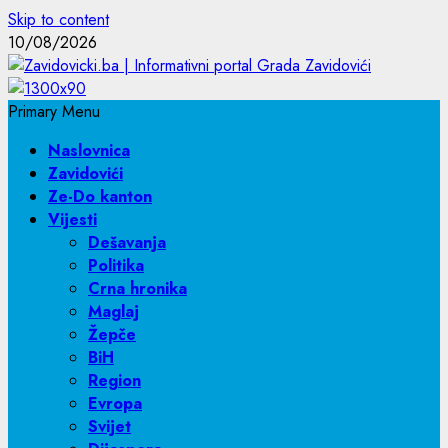
Skip to content
10/08/2026
Primary Menu
Naslovnica
Zavidovići
Ze-Do kanton
Vijesti
Dešavanja
Politika
Crna hronika
Maglaj
Žepče
BiH
Region
Evropa
Svijet