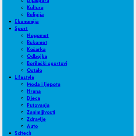
Dijaspora
Kultura
Religija
Ekonomija
Sport
Nogomet
Rukomet
Košarka
Odbojka
Borilački sportovi
Ostalo
Lifestyle
Moda i ljepota
Hrana
Djeca
Putovanja
Zanimljivosti
Zdravlje
Auto
Scitech