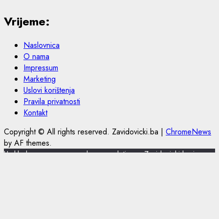
Vrijeme:
Naslovnica
O nama
Impressum
Marketing
Uslovi korištenja
Pravila privatnosti
Kontakt
Copyright © All rights reserved. Zavidovicki.ba
|
ChromeNews
by AF themes.
U skladu s novom europskom regulativom, Zavidovicki.ba je
nadogradio politiku privatnosti i korištenja kolačića.
Zavidovicki.ba koristi kolačiće (cookies) za pružanje boljeg
korisničkog iskustva, funkcionalnosti stranice i prilagođavanja
sustava oglašavanja. Nastavkom pregleda portala Zavidovicki.ba
slažete se sa korištenjem kolačića. Više o kolačićima pročitajte u