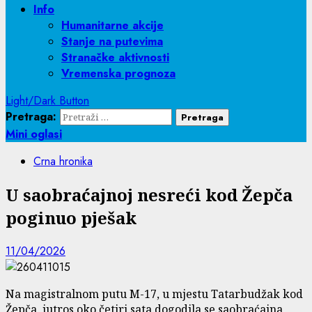
Info
Humanitarne akcije
Stanje na putevima
Stranačke aktivnosti
Vremenska prognoza
Light/Dark Button
Pretraga:
Mini oglasi
Crna hronika
U saobraćajnoj nesreći kod Žepča
poginuo pješak
11/04/2026
Na magistralnom putu M-17, u mjestu Tatarbudžak kod
Žepča, jutros oko četiri sata dogodila se saobraćajna