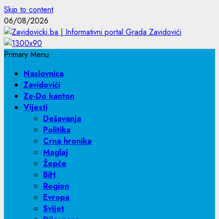
Skip to content
06/08/2026
Primary Menu
Naslovnica
Zavidovići
Ze-Do kanton
Vijesti
Dešavanja
Politika
Crna hronika
Maglaj
Žepče
BiH
Region
Evropa
Svijet