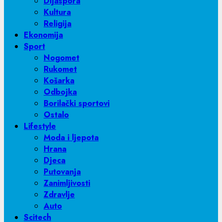
Dijaspora
Kultura
Religija
Ekonomija
Sport
Nogomet
Rukomet
Košarka
Odbojka
Borilački sportovi
Ostalo
Lifestyle
Moda i ljepota
Hrana
Djeca
Putovanja
Zanimljivosti
Zdravlje
Auto
Scitech