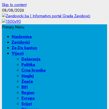
Skip to content
08/08/2026
Primary Menu
Naslovnica
Zavidovići
Ze-Do kanton
Vijesti
Dešavanja
Politika
Crna hronika
Maglaj
Žepče
BiH
Region
Evropa
Svijet