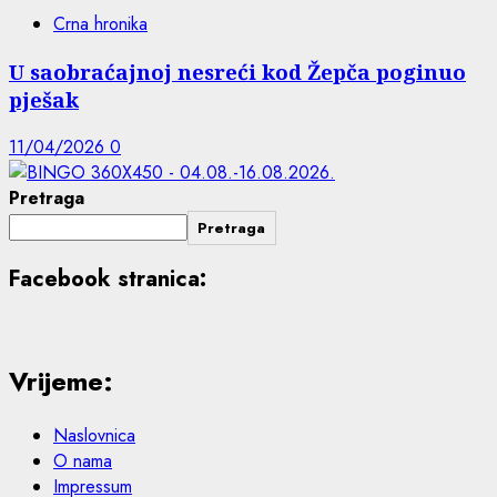
Crna hronika
U saobraćajnoj nesreći kod Žepča poginuo
pješak
11/04/2026
0
Pretraga
Pretraga
Facebook stranica:
Vrijeme:
Naslovnica
O nama
Impressum