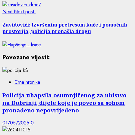
Next
Next post:
Zavidovići: Izvršenim pretresom kuće i pomoćnih
prostorija, policija pronašla drogu
Povezane vijesti:
Crna hronika
Policija uhapsila osumnjičenog za ubistvo
na Dobrinji, dijete koje je poveo sa sobom
pronađeno nepovrijeđeno
01/05/2026
0