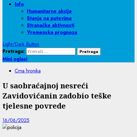
Info
Humanitarne akcije
Stanje na putevima
Stranačke aktivnosti
Vremenska prognoza
Light/Dark Button
Pretraga:
Mini oglasi
Crna hronika
U saobraćajnoj nesreći
Zavidovićanin zadobio teške
tjelesne povrede
16/06/2025