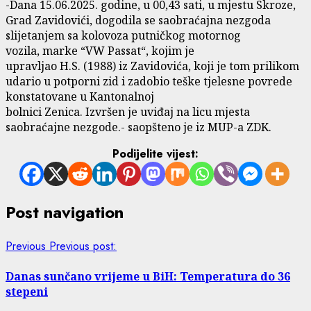
-Dana 15.06.202
5
.
godine, u 00,43 sati, u mjestu Skroze,
Grad Zavidovići, dogodila se saobraćajna nezgoda
slijetanjem sa kolovoza p
utničkog motornog
vozila,
marke
“VW
Pas
s
at
“,
kojim je
upravljao
H.
S
.
(1988) iz Zavidovića, koji je tom prilikom
udario u potporni zid i zadobio teške tjelesne povrede
konstatovane u K
antonalnoj
bolnici
Zenica.
I
zvršen
je
uviđaj
na licu mjesta
s
aobraćajne nezgode.- saopšteno je iz MUP-a ZDK.
Podijelite vijest:
Post navigation
Previous
Previous post:
Danas sunčano vrijeme u BiH: Temperatura do 36
stepeni