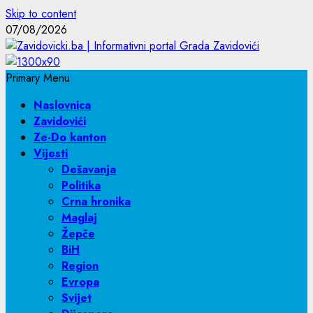
Skip to content
07/08/2026
Primary Menu
Naslovnica
Zavidovići
Ze-Do kanton
Vijesti
Dešavanja
Politika
Crna hronika
Maglaj
Žepče
BiH
Region
Evropa
Svijet