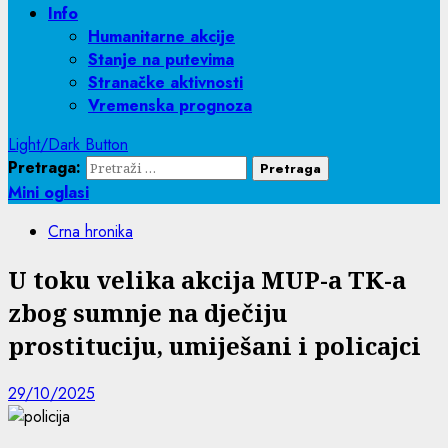
Info
Humanitarne akcije
Stanje na putevima
Stranačke aktivnosti
Vremenska prognoza
Light/Dark Button
Pretraga:
Mini oglasi
Crna hronika
U toku velika akcija MUP-a TK-a
zbog sumnje na dječiju
prostituciju, umiješani i policajci
29/10/2025