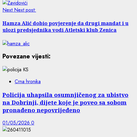
Next
Next post:
Hamza Alić dobio povjerenje da drugi mandat i u
ulozi predsjednika vodi Atletski klub Zenica
Povezane vijesti:
Crna hronika
Policija uhapsila osumnjičenog za ubistvo
na Dobrinji, dijete koje je poveo sa sobom
pronađeno nepovrijeđeno
01/05/2026
0