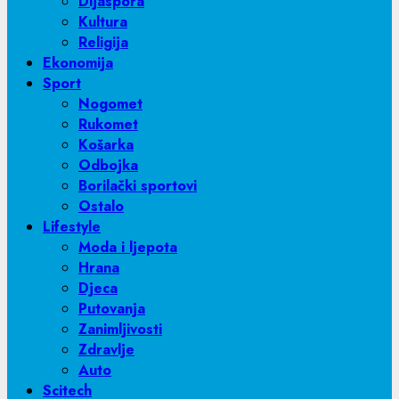
Dijaspora
Kultura
Religija
Ekonomija
Sport
Nogomet
Rukomet
Košarka
Odbojka
Borilački sportovi
Ostalo
Lifestyle
Moda i ljepota
Hrana
Djeca
Putovanja
Zanimljivosti
Zdravlje
Auto
Scitech