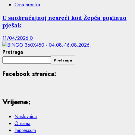
Crna hronika
U saobraćajnoj nesreći kod Žepča poginuo
pješak
11/04/2026
0
Pretraga
Pretraga
Facebook stranica:
Vrijeme:
Naslovnica
O nama
Impressum