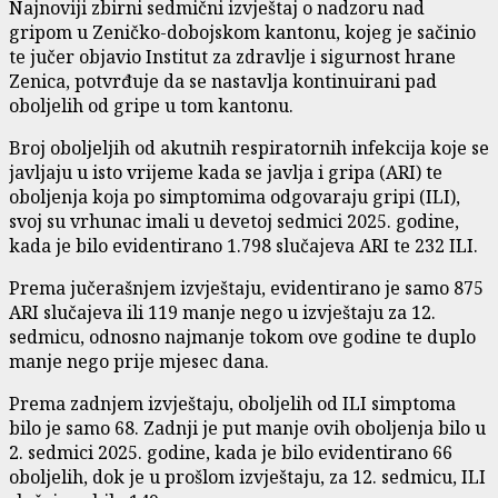
Najnoviji zbirni sedmični izvještaj o nadzoru nad
gripom u Zeničko-dobojskom kantonu, kojeg je sačinio
te jučer objavio Institut za zdravlje i sigurnost hrane
Zenica, potvrđuje da se nastavlja kontinuirani pad
oboljelih od gripe u tom kantonu.
Broj oboljeljih od akutnih respiratornih infekcija koje se
javljaju u isto vrijeme kada se javlja i gripa (ARI) te
oboljenja koja po simptomima odgovaraju gripi (ILI),
svoj su vrhunac imali u devetoj sedmici 2025. godine,
kada je bilo evidentirano 1.798 slučajeva ARI te 232 ILI.
Prema jučerašnjem izvještaju, evidentirano je samo 875
ARI slučajeva ili 119 manje nego u izvještaju za 12.
sedmicu, odnosno najmanje tokom ove godine te duplo
manje nego prije mjesec dana.
Prema zadnjem izvještaju, oboljelih od ILI simptoma
bilo je samo 68. Zadnji je put manje ovih oboljenja bilo u
2. sedmici 2025. godine, kada je bilo evidentirano 66
oboljelih, dok je u prošlom izvještaju, za 12. sedmicu, ILI