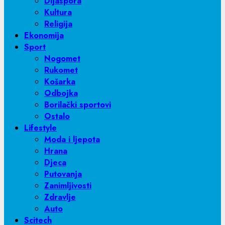
Dijaspora
Kultura
Religija
Ekonomija
Sport
Nogomet
Rukomet
Košarka
Odbojka
Borilački sportovi
Ostalo
Lifestyle
Moda i ljepota
Hrana
Djeca
Putovanja
Zanimljivosti
Zdravlje
Auto
Scitech