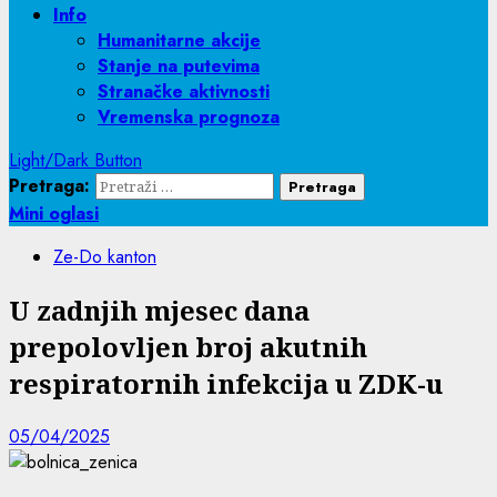
Info
Humanitarne akcije
Stanje na putevima
Stranačke aktivnosti
Vremenska prognoza
Light/Dark Button
Pretraga:
Mini oglasi
Ze-Do kanton
U zadnjih mjesec dana
prepolovljen broj akutnih
respiratornih infekcija u ZDK-u
05/04/2025