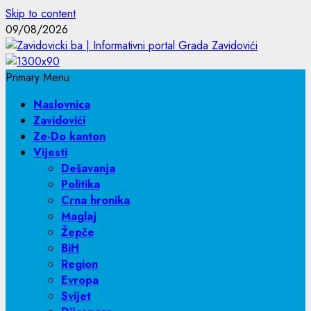
Skip to content
09/08/2026
Primary Menu
Naslovnica
Zavidovići
Ze-Do kanton
Vijesti
Dešavanja
Politika
Crna hronika
Maglaj
Žepče
BiH
Region
Evropa
Svijet