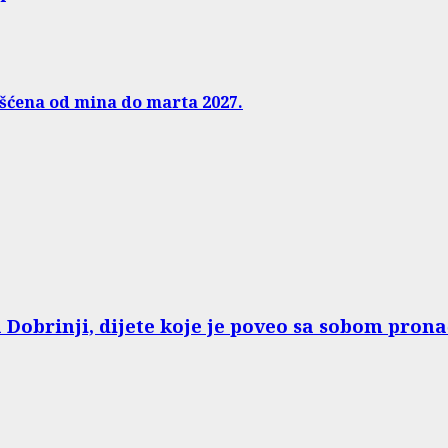
išćena od mina do marta 2027.
a Dobrinji, dijete koje je poveo sa sobom pro