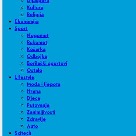
Dijaspora
Kultura
Religija
Ekonomija
Sport
Nogomet
Rukomet
Košarka
Odbojka
Borilački sportovi
Ostalo
Lifestyle
Moda i ljepota
Hrana
Djeca
Putovanja
Zanimljivosti
Zdravlje
Auto
Scitech