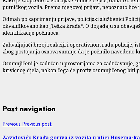
Kako je saopćeno iz Policijske stanice Žepče, dana 16. feb
putničkog vozila. Prema njegovoj prijavi, nepoznato lice j
Odmah po zaprimanju prijave, policijski službenici Policij
okvalifikovano kao „Teška krađa“. O događaju su obaviješte
identifikacije počinioca.
Zahvaljujući brzoj reakciji i operativnom radu policije, is
zbog postojanja osnova sumnje da je počinilo navedeno kriv
Osumnjičeni je zadržan u prostorijama za zadržavanje, gd
krivičnog djela, nakon čega će protiv osumnjičenog bit
Post navigation
Previous
Previous post:
Zavidovići: Krađa goriva iz vozila u ulici Huseina-