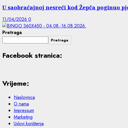
U saobraćajnoj nesreći kod Žepča poginuo pj
11/04/2026
0
Pretraga
Pretraga
Facebook stranica:
Vrijeme:
Naslovnica
O nama
Impressum
Marketing
Uslovi korištenja