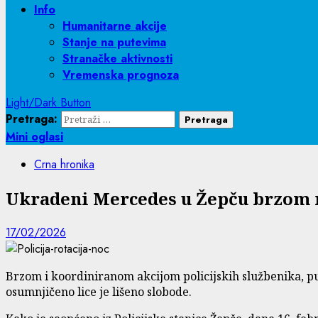
Info
Humanitarne akcije
Stanje na putevima
Stranačke aktivnosti
Vremenska prognoza
Light/Dark Button
Pretraga:
Mini oglasi
Crna hronika
Ukradeni Mercedes u Žepču brzom r
17/02/2026
Brzom i koordiniranom akcijom policijskih službenika, p
osumnjičeno lice je lišeno slobode.