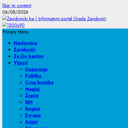
Skip to content
06/08/2026
Primary Menu
Naslovnica
Zavidovići
Ze-Do kanton
Vijesti
Dešavanja
Politika
Crna hronika
Maglaj
Žepče
BiH
Region
Evropa
Svijet