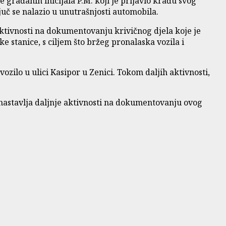
e građanin inicijala P.M. koji je prijavio krađu svog
ljuč se nalazio u unutrašnjosti automobila.
 aktivnosti na dokumentovanju krivičnog djela koje je
e stanice, s ciljem što bržeg pronalaska vozila i
vozilo u ulici Kasipor u Zenici. Tokom daljih aktivnosti,
 nastavlja daljnje aktivnosti na dokumentovanju ovog