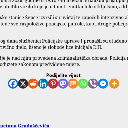
ruara 2026. godine u 19:10 sati u dežurnu službu pristupio j
e otuđilo vozilo koje je u tom trenutku bilo otključano, a k
ske stanice Žepče izvršili su uviđaj te započeli intenzivne
ne sve raspoložive policijske patrole, kao i druge policijsk
tog dana službenici Policijske uprave I pronašli su otuđeno 
ično djelo, lišeno je slobode lice inicijala D.H.
je je nad njim provedena kriminalistička obrada. Policija
i poduzete zakonom predviđene mjere.
Podijelite vijest:
kapetana Gradaščevića