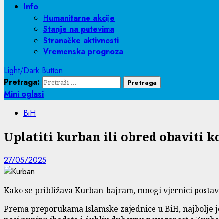
Info
Humanitarne akcije
Stanje na putevima
Stranačke aktivnosti
Vremenska prognoza
Light/Dark Button
Pretraga:
Mini oglasi
BiH
Uplatiti kurban ili obred obaviti k
27/05/2025
Kako se približava Kurban-bajram, mnogi vjernici postavljaj
Prema preporukama Islamske zajednice u BiH, najbolje je