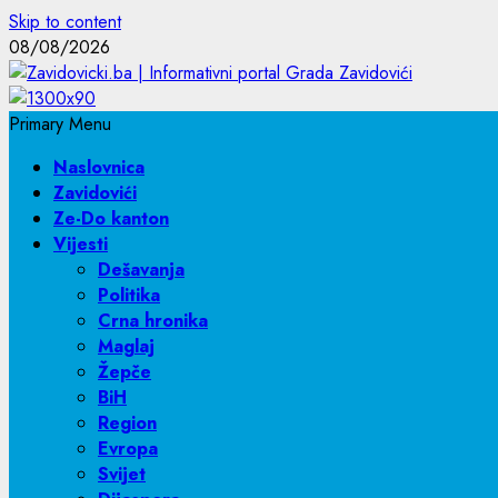
Skip to content
08/08/2026
Primary Menu
Naslovnica
Zavidovići
Ze-Do kanton
Vijesti
Dešavanja
Politika
Crna hronika
Maglaj
Žepče
BiH
Region
Evropa
Svijet