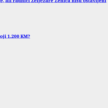
e, ali radnici Željezare Zenica nisu ostavljeni
koji 1.200 KM?