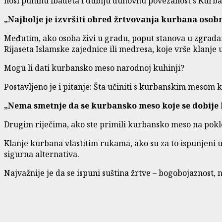
nosi puninu ibadeta i dublju duhovnu povezanost s Kurban
„Najbolje je izvršiti obred žrtvovanja kurbana osob
Međutim, ako osoba živi u gradu, poput stanova u zgradam
Rijaseta Islamske zajednice ili medresa, koje vrše klanje
Mogu li dati kurbansko meso narodnoj kuhinji?
Postavljeno je i pitanje: Šta učiniti s kurbanskim mesom 
„Nema smetnje da se kurbansko meso koje se dobije 
Drugim riječima, ako ste primili kurbansko meso na poklon
Klanje kurbana vlastitim rukama, ako su za to ispunjeni u
sigurna alternativa.
Najvažnije je da se ispuni suština žrtve – bogobojaznost,