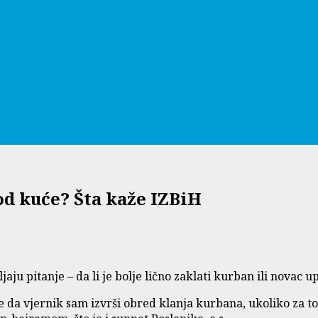
od kuće? Šta kaže IZBiH
u pitanje – da li je bolje lično zaklati kurban ili novac up
 da vjernik sam izvrši obred klanja kurbana, ukoliko za t