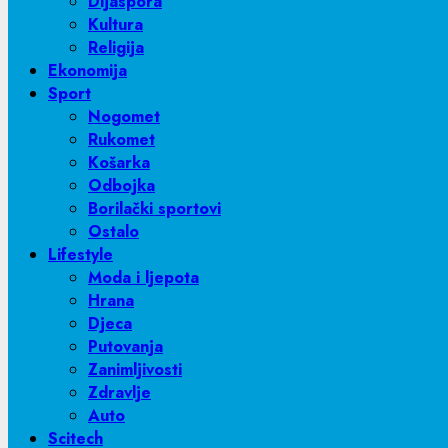
Dijaspora
Kultura
Religija
Ekonomija
Sport
Nogomet
Rukomet
Košarka
Odbojka
Borilački sportovi
Ostalo
Lifestyle
Moda i ljepota
Hrana
Djeca
Putovanja
Zanimljivosti
Zdravlje
Auto
Scitech