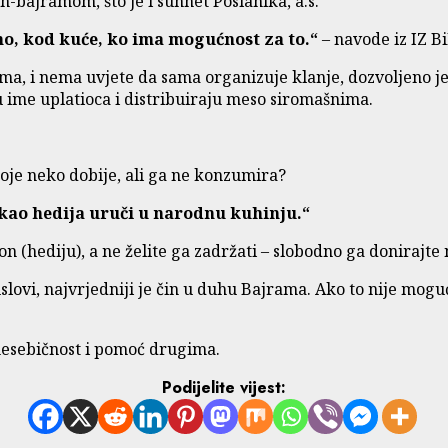
-bajramom, što je i sunnet Poslanika, a.s.
no, kod kuće, ko ima mogućnost za to.“
– navode iz IZ B
a, i nema uvjete da sama organizuje klanje, dozvoljeno je
 u ime uplatioca i distribuiraju meso siromašnima.
koje neko dobije, ali ga ne konzumira?
kao hedija uruči u narodnu kuhinju.“
 (hediju), a ne želite ga zadržati – slobodno ga donirajte
slovi, najvrjedniji je čin u duhu Bajrama. Ako to nije mog
 nesebičnost i pomoć drugima.
Podijelite vijest: