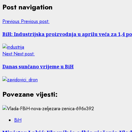
Post navigation
Previous
Previous post:
BiH: Industrijska proizvodnja u aprilu veća za 1,4 p
Next
Next post:
Danas sunčano vrijeme u BiH
Povezane vijesti:
BiH