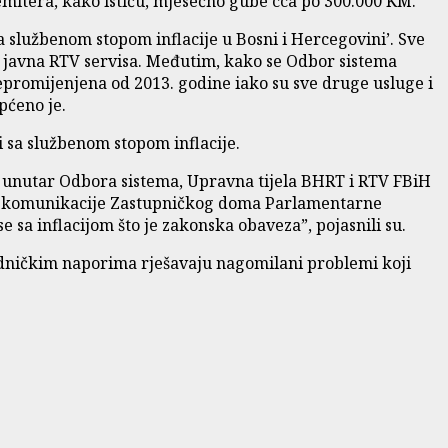
 emitera, kako ističu, mjesečno gube cca po 300.000 KM.
 službenom stopom inflacije u Bosni i Hercegovini’. Sve
ri javna RTV servisa. Međutim, kako se Odbor sistema
epromijenjena od 2013. godine iako su sve druge usluge i
pćeno je.
 sa službenom stopom inflacije.
ši unutar Odbora sistema, Upravna tijela BHRT i RTV FBiH
j i komunikacije Zastupničkog doma Parlamentarne
sa inflacijom što je zakonska obaveza”, pojasnili su.
edničkim naporima rješavaju nagomilani problemi koji