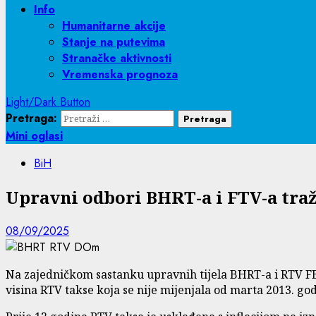
Info
Humanitarne akcije
Stanje na putevima
Stranačke aktivnosti
Vremenska prognoza
Light/Dark Button
Pretraga:
Mini oglasi
BiH
Upravni odbori BHRT-a i FTV-a tra
08/09/2025
Na zajedničkom sastanku upravnih tijela BHRT-a i RTV FB
visina RTV takse koja se nije mijenjala od marta 2013. god