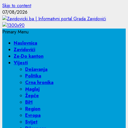
Skip to content
07/08/2026
Primary Menu
Naslovnica
Zavidovići
Ze-Do kanton
Vijesti
Dešavanja
Politika
Crna hronika
Maglaj
Žepče
BiH
Region
Evropa
Svijet