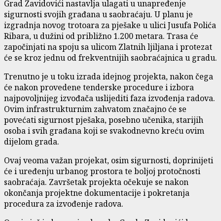
Grad Zavidovići nastavlja ulagati u unapređenje
sigurnosti svojih građana u saobraćaju. U planu je
izgradnja novog trotoara za pješake u ulici Jusufa Polića
Ribara, u dužini od približno 1.200 metara. Trasa će
započinjati na spoju sa ulicom Zlatnih ljiljana i protezat
će se kroz jednu od frekventnijih saobraćajnica u gradu.
Trenutno je u toku izrada idejnog projekta, nakon čega
će nakon provedene tenderske procedure i izbora
najpovoljnijeg izvođača uslijediti faza izvođenja radova.
Ovim infrastrukturnim zahvatom značajno će se
povećati sigurnost pješaka, posebno učenika, starijih
osoba i svih građana koji se svakodnevno kreću ovim
dijelom grada.
Ovaj veoma važan projekat, osim sigurnosti, doprinijeti
će i uređenju urbanog prostora te boljoj protočnosti
saobraćaja. Završetak projekta očekuje se nakon
okončanja projektne dokumentacije i pokretanja
procedura za izvođenje radova.