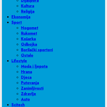
Dijaspora
Kultura
Religija
Ekonomija
Sport
Nogomet
Rukomet
Košarka
Odbojka
Borilački sportovi
Ostalo
Lifestyle
Moda i ljepota
Hrana
Djeca
Putovanja
Zanimljivosti
Zdravlje
Auto
Scitech