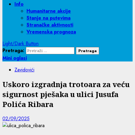
Info
Humanitarne akcije
Stanje na putevima
Stranačke aktivnosti
Vremenska prognoza
Light/Dark Button
Pretraga:
Mini oglasi
Zavidovići
Uskoro izgradnja trotoara za veću
sigurnost pješaka u ulici Jusufa
Polića Ribara
02/09/2025