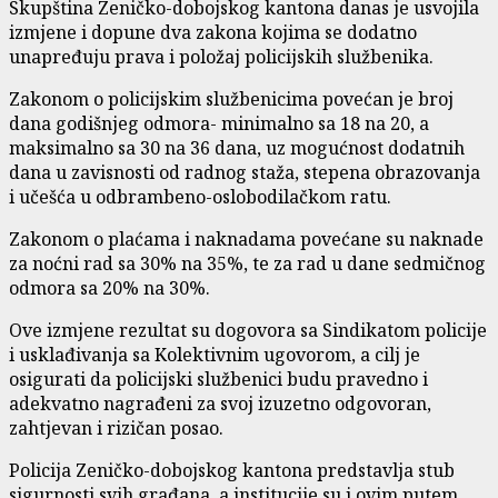
Skupština Zeničko-dobojskog kantona danas je usvojila
izmjene i dopune dva zakona kojima se
dodatno
unapređuju prava i položaj policijskih službenika.
Zakonom o policijskim službenicima povećan je broj
dana godišnjeg odmora- minimalno sa 18 na 20, a
maksimalno sa 30 na 36 dana, uz mogućnost dodatnih
dana u zavisnosti od radnog staža, stepena obrazovanja
i učešća u odbrambeno-oslobodilačkom ratu.
Zakonom o plaćama i naknadama povećane su naknade
za noćni rad sa 30% na 35%, te za rad u dane sedmičnog
odmora sa 20% na 30%.
Ove izmjene rezultat su dogovora sa Sindikatom policije
i usklađivanja sa Kolektivnim ugovorom, a cilj je
osigurati da policijski službenici budu pravedno i
adekvatno nagrađeni za svoj izuzetno odgovoran,
zahtjevan i rizičan posao.
Policija Zeničko-dobojskog kantona predstavlja stub
sigurnosti svih građana, a institucije su i ovim putem