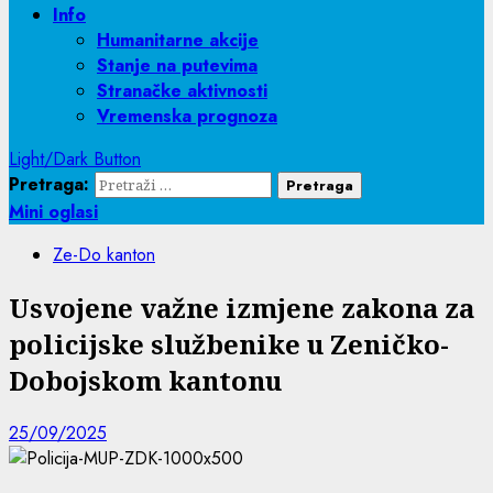
Info
Humanitarne akcije
Stanje na putevima
Stranačke aktivnosti
Vremenska prognoza
Light/Dark Button
Pretraga:
Mini oglasi
Ze-Do kanton
Usvojene važne izmjene zakona za
policijske službenike u Zeničko-
Dobojskom kantonu
25/09/2025