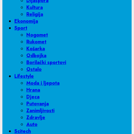
Dijaspora
Kultura
Religija
Ekonomija
Sport
Nogomet
Rukomet
Košarka
Odbojka
Borilački sportovi
Ostalo
Lifestyle
Moda i ljepota
Hrana
Djeca
Putovanja
Zanimljivosti
Zdravlje
Auto
Scitech