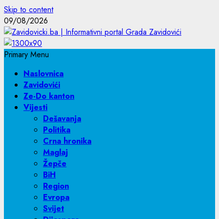
Skip to content
09/08/2026
Primary Menu
Naslovnica
Zavidovići
Ze-Do kanton
Vijesti
Dešavanja
Politika
Crna hronika
Maglaj
Žepče
BiH
Region
Evropa
Svijet