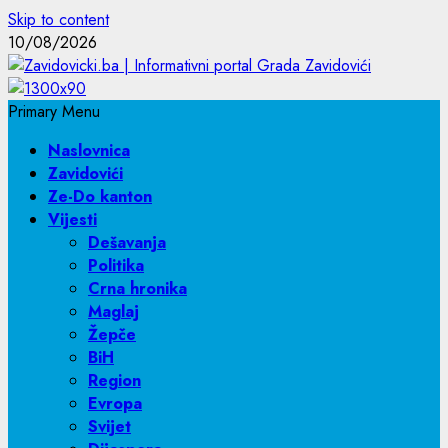
Skip to content
10/08/2026
Primary Menu
Naslovnica
Zavidovići
Ze-Do kanton
Vijesti
Dešavanja
Politika
Crna hronika
Maglaj
Žepče
BiH
Region
Evropa
Svijet