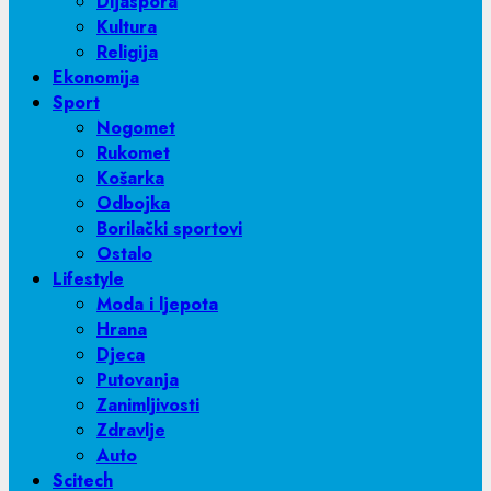
Dijaspora
Kultura
Religija
Ekonomija
Sport
Nogomet
Rukomet
Košarka
Odbojka
Borilački sportovi
Ostalo
Lifestyle
Moda i ljepota
Hrana
Djeca
Putovanja
Zanimljivosti
Zdravlje
Auto
Scitech