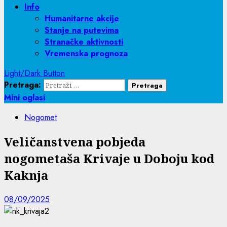
Info
Humanitarne akcije
Stanje na putevima
Stranačke aktivnosti
Vremenska prognoza
Light/Dark Button
Pretraga:
Mini oglasi
Nogomet
Veličanstvena pobjeda
nogometaša Krivaje u Doboju kod
Kaknja
08/09/2025