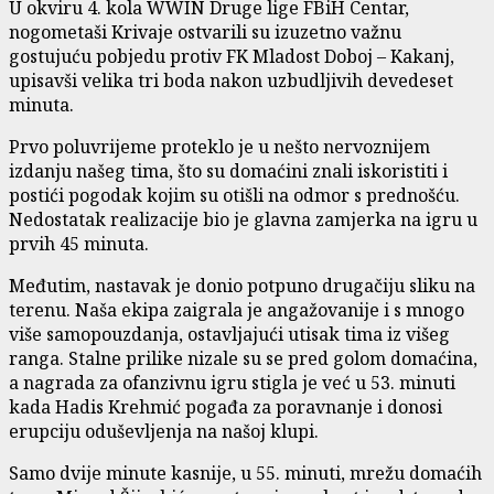
U okviru 4. kola WWIN Druge lige FBiH Centar,
nogometaši Krivaje ostvarili su izuzetno važnu
gostujuću pobjedu protiv FK Mladost Doboj – Kakanj,
upisavši velika tri boda nakon uzbudljivih devedeset
minuta.
Prvo poluvrijeme proteklo je u nešto nervoznijem
izdanju našeg tima, što su domaćini znali iskoristiti i
postići pogodak kojim su otišli na odmor s prednošću.
Nedostatak realizacije bio je glavna zamjerka na igru u
prvih 45 minuta.
Međutim, nastavak je donio potpuno drugačiju sliku na
terenu. Naša ekipa zaigrala je angažovanije i s mnogo
više samopouzdanja, ostavljajući utisak tima iz višeg
ranga. Stalne prilike nizale su se pred golom domaćina,
a nagrada za ofanzivnu igru stigla je već u 53. minuti
kada Hadis Krehmić pogađa za poravnanje i donosi
erupciju oduševljenja na našoj klupi.
Samo dvije minute kasnije, u 55. minuti, mrežu domaćih