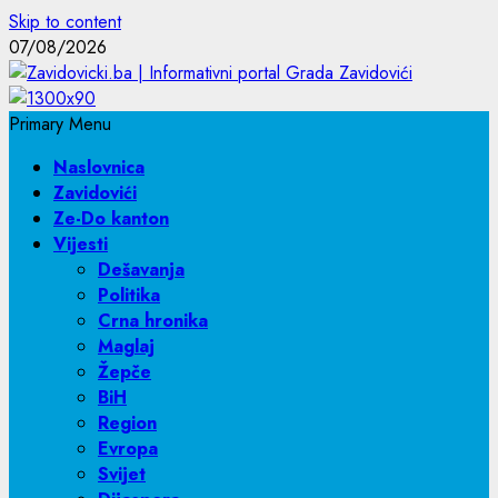
Skip to content
07/08/2026
Primary Menu
Naslovnica
Zavidovići
Ze-Do kanton
Vijesti
Dešavanja
Politika
Crna hronika
Maglaj
Žepče
BiH
Region
Evropa
Svijet