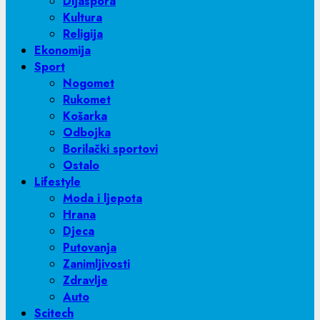
Dijaspora
Kultura
Religija
Ekonomija
Sport
Nogomet
Rukomet
Košarka
Odbojka
Borilački sportovi
Ostalo
Lifestyle
Moda i ljepota
Hrana
Djeca
Putovanja
Zanimljivosti
Zdravlje
Auto
Scitech