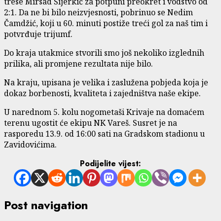
trese Mirsad Šijerkić za potpuni preokret i vodstvo od
2:1. Da ne bi bilo neizvjesnosti, pobrinuo se Nedim
Čamdžić, koji u 60. minuti postiže treći gol za naš tim i
potvrđuje trijumf.
Do kraja utakmice stvorili smo još nekoliko izglednih
prilika, ali promjene rezultata nije bilo.
Na kraju, upisana je velika i zaslužena pobjeda koja je
dokaz borbenosti, kvaliteta i zajedništva naše ekipe.
U narednom 5. kolu nogometaši Krivaje na domaćem
terenu ugostit će ekipu NK Vareš. Susret je na
rasporedu 13.9. od 16:00 sati na Gradskom stadionu u
Zavidovićima.
Podijelite vijest:
Post navigation