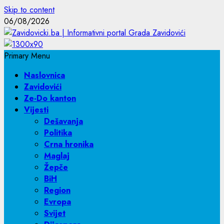
Skip to content
06/08/2026
Primary Menu
Naslovnica
Zavidovići
Ze-Do kanton
Vijesti
Dešavanja
Politika
Crna hronika
Maglaj
Žepče
BiH
Region
Evropa
Svijet