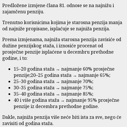
Predložene izmjene člana 81. odnose se na najnižu i
zajamčenu penziju.
Trenutno korisnicima kojima je starosna penzija manja
od najniže propisane, isplaćuje se najniža penzija.
Prema izmjenama, najniža starosna penzija zavisiće od
dužine penzijskog staža, i iznosiće procenat od
prosječne penzije isplaćene u decembru prethodne
godine, i to:
15–20 godina staža → najmanje 60% prosječne
penzije;20–25 godina staža → najmanje 65%;
25–30 godina staža → najmanje 70%;
30–35 godina staža → najmanje 75%;
35–40 godina staža → najmanje 85%;
40 i više godina staža → najmanje 95% prosječne
penzije iz decembra prethodne godine.
Dakle, najniža penzija više neće biti ista za sve, nego će
zavisiti od godina staža.