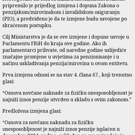
pripremilo je prijedlog izmjena i dopuna Zakona o
penzijskom/mirovinskom i invalidskom osiguranju
(PIO), a predviđeno je da te izmjene budu usvojene po
skraćenom postupku.
Cilj Ministarstva je da se ove izmjene i dopune usvoje u
Parlamentu FBiH do kraja ove godine. Ako ih
parlamentarci prihvate, od naredne godine uslijediće
značajne promjene u uvjetima za penzionisanje i u
načinu usklađivanja penzija/mirovina u ovom entitetu.
Prva izmjena odnosi se na stav 4. člana 67., koji trenutno
glasi:
“Osnova novčane naknade za fizičku onesposobljenost je
najniži iznos penzije utvrđen u skladu s ovim zakonom.”
Predložena izmjena glasi:
“Osnova za novčanu naknadu za fizičku
onesposobljenost je najniži iznos penzije isplaćen u