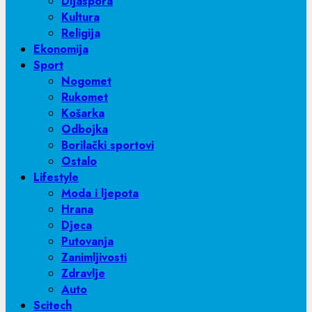
Dijaspora
Kultura
Religija
Ekonomija
Sport
Nogomet
Rukomet
Košarka
Odbojka
Borilački sportovi
Ostalo
Lifestyle
Moda i ljepota
Hrana
Djeca
Putovanja
Zanimljivosti
Zdravlje
Auto
Scitech