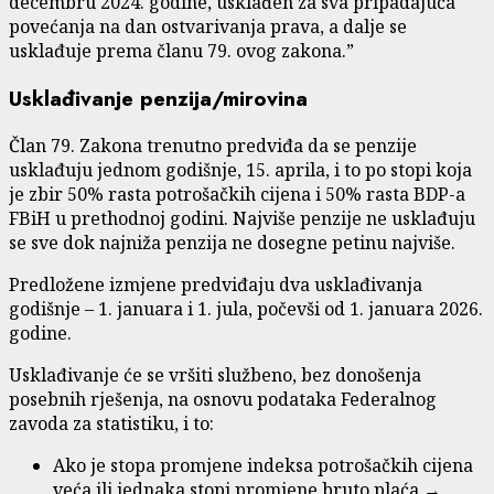
decembru 2024. godine, usklađen za sva pripadajuća
povećanja na dan ostvarivanja prava, a dalje se
usklađuje prema članu 79. ovog zakona.”
Usklađivanje penzija/mirovina
Član 79. Zakona trenutno predviđa da se penzije
usklađuju jednom godišnje, 15. aprila, i to po stopi koja
je zbir 50% rasta potrošačkih cijena i 50% rasta BDP-a
FBiH u prethodnoj godini. Najviše penzije ne usklađuju
se sve dok najniža penzija ne dosegne petinu najviše.
Predložene izmjene predviđaju dva usklađivanja
godišnje – 1. januara i 1. jula, počevši od 1. januara 2026.
godine.
Usklađivanje će se vršiti službeno, bez donošenja
posebnih rješenja, na osnovu podataka Federalnog
zavoda za statistiku, i to:
Ako je stopa promjene indeksa potrošačkih cijena
veća ili jednaka stopi promjene bruto plaća →