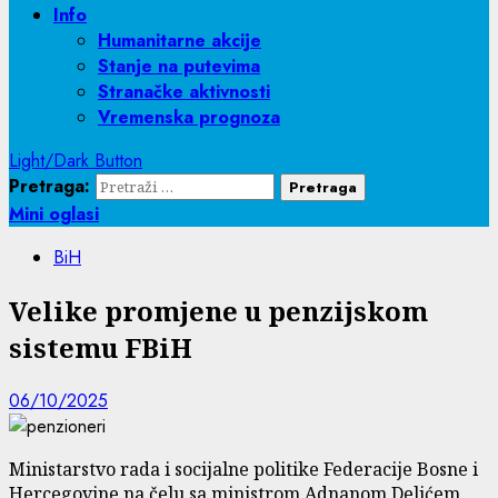
Info
Humanitarne akcije
Stanje na putevima
Stranačke aktivnosti
Vremenska prognoza
Light/Dark Button
Pretraga:
Mini oglasi
BiH
Velike promjene u penzijskom
sistemu FBiH
06/10/2025
Ministarstvo rada i socijalne politike Federacije Bosne i
Hercegovine na čelu sa ministrom Adnanom Delićem