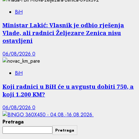
BiH
Ministar Lakić: Vlasnik je odbio rješenja
Vlade, ali radnici Željezare Zenica nisu
ostavljeni
06/08/2026
0
BiH
Koji radnici u BiH će u avgustu dobiti 750, a
koji 1.200 KM?
06/08/2026
0
Pretraga
Pretraga