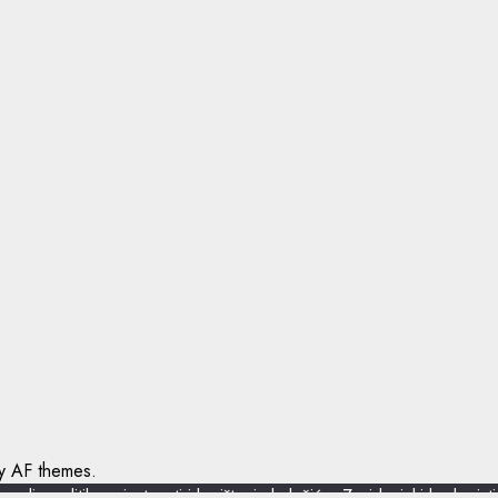
 AF themes.
io politiku privatnosti i korištenja kolačića. Zavidovicki.ba korist