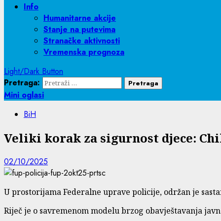
Info
Humanitarne akcije
Stanje na putevima
Stranačke aktivnosti
Vremenska prognoza
Light/Dark Button
Pretraga:
Mini oglasi
BiH
Veliki korak za sigurnost djece: Chi
02/10/2025
U prostorijama Federalne uprave policije, održan je sasta
Riječ je o savremenom modelu brzog obavještavanja javnos