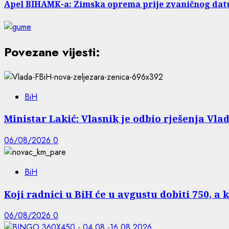
Apel BIHAMK-a: Zimska oprema prije zvaničnog da
Povezane vijesti:
BiH
Ministar Lakić: Vlasnik je odbio rješenja Vlad
06/08/2026
0
BiH
Koji radnici u BiH će u avgustu dobiti 750, a 
06/08/2026
0