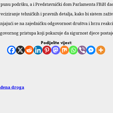
ile punu podršku, a i Predstavnički dom Parlamenta FBiH dao
ciziranje tehničkih i pravnih detalja, kako bi sistem zaživ
anjajući se na zajedničku odgovornost društva i brzu reakci
vornog pristupa koji pokazuje da sigurnost djece postaje p
Podijelite vijest:
ađena droga