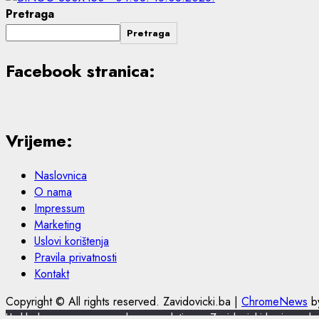
Pretraga
Pretraga
Facebook stranica:
Vrijeme:
Naslovnica
O nama
Impressum
Marketing
Uslovi korištenja
Pravila privatnosti
Kontakt
Copyright © All rights reserved. Zavidovicki.ba
|
ChromeNews
by
U skladu s novom europskom regulativom, Zavidovicki.ba je nadograd