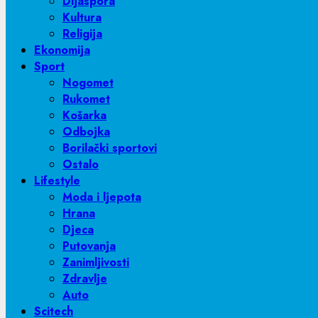
Dijaspora
Kultura
Religija
Ekonomija
Sport
Nogomet
Rukomet
Košarka
Odbojka
Borilački sportovi
Ostalo
Lifestyle
Moda i ljepota
Hrana
Djeca
Putovanja
Zanimljivosti
Zdravlje
Auto
Scitech