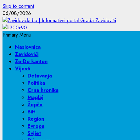
Skip to content
06/08/2026
Primary Menu
Naslovnica
Zavidovići
Ze-Do kanton
Vijesti
Dešavanja
Politika
Crna hronika
Maglaj
Žepče
BiH
Region
Evropa
Svijet