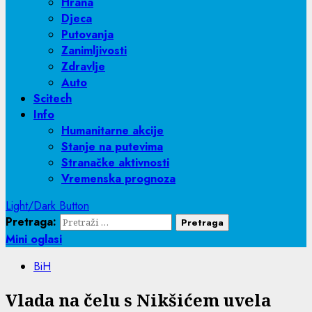
Hrana
Djeca
Putovanja
Zanimljivosti
Zdravlje
Auto
Scitech
Info
Humanitarne akcije
Stanje na putevima
Stranačke aktivnosti
Vremenska prognoza
Light/Dark Button
Pretraga:
Mini oglasi
BiH
Vlada na čelu s Nikšićem uvela