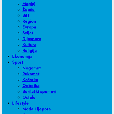
Maglaj
Žepče
BiH
Region
Evropa
Svijet
Dijaspora
Kultura
Religija
Ekonomija
Sport
Nogomet
Rukomet
Košarka
Odbojka
Borilački sportovi
Ostalo
Lifestyle
Moda i ljepota