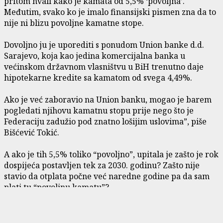
pritom hvali kako je kamata od 5,5% ‘povoljna’.
Međutim, svako ko je imalo finansijski pismen zna da to
nije ni blizu povoljne kamatne stope.
Dovoljno ju je uporediti s ponudom Union banke d.d.
Sarajevo, koja kao jedina komercijalna banka u
većinskom državnom vlasništvu u BiH trenutno daje
hipotekarne kredite sa kamatom od svega 4,49%.
Ako je već zaboravio na Union banku, mogao je barem
pogledati njihovu kamatnu stopu prije nego što je
Federaciju zadužio pod znatno lošijim uslovima”, piše
Bišćević Tokić.
A ako je tih 5,5% toliko “povoljno”, upitala je zašto je rok
dospijeća postavljen tek za 2030. godinu? Zašto nije
stavio da otplata počne već naredne godine pa da sam
plati tu “povoljnu kamatu”?
“Da se radi o njegovoj firmi, bi li ikada pristao da uzme
kredit s ovakvom kamatom? Istovremeno, dok