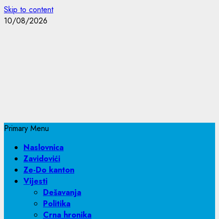
Skip to content
10/08/2026
Primary Menu
Naslovnica
Zavidovići
Ze-Do kanton
Vijesti
Dešavanja
Politika
Crna hronika