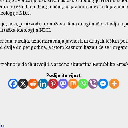
sanje i veličanje ustaštva i ustaške ideologije NDH kazno
nih mreža ili na drugi način, na javnom mjestu ili javnom s
ideologije NDH.
uje, nosi, proizvodi, umnožava ili na drugi način stavlja u 
 ustaška ideologija NDH.
reda, nasilja, uznemiravanja javnosti ili drugih teških poslj
d dvije do pet godina, a istom kaznom kaznit će se i organiz
trebno je da ih usvoji i Narodna skupština Republike Srps
Podijelite vijest:
tu