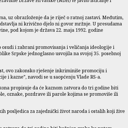
ezavisne Države Hrvatske (NDH) te javno isticanje i
a, uz obrazloženje da je riječ o ratnoj zastavi. Međutim,
edstavlja ni krivično djelo ni govor mržnje. U presudama
vine, pod kojom je država 22. maja 1992. godine
sudi i zabrani promovisanja i veličanja ideologije i
blike Srpske jednoglasno usvojila na svojoj 35. posebnoj
ost, ovo zakonsko rješenje inkriminiše promociju i
cije i kazne”, navodi se u saopćenju Vlade RS-a.
akona propisuje da će kaznom zatvora do tri godine biti
le, oznake, pozdrave ili parole kojima se promoviše ili
h posljedica za zajednički život naroda i ostalih koji žive