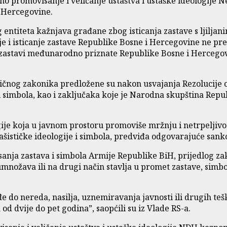
o promovisanje i veličanje ustaštva i ustaške ideologije N
 Hercegovine.
ntiteta kažnjava građane zbog isticanja zastave s ljiljanim
nje i isticanje zastave Republike Bosne i Hercegovine ne pr
oj zastavi međunarodno priznate Republike Bosne i Hercego
čnog zakonika predložene su nakon usvajanja Rezolucije o o
 i simbola, kao i zaključaka koje je Narodna skupština Repu
logije koja u javnom prostoru promoviše mržnju i netrpeljiv
 fašističke ideologije i simbola, predviđa odgovarajuće sank
isanja zastava i simbola Armije Republike BiH, prijedlog z
 umnožava ili na drugi način stavlja u promet zastave, simbo
 do nereda, nasilja, uznemiravanja javnosti ili drugih teški
od dvije do pet godina”, saopćili su iz Vlade RS-a.