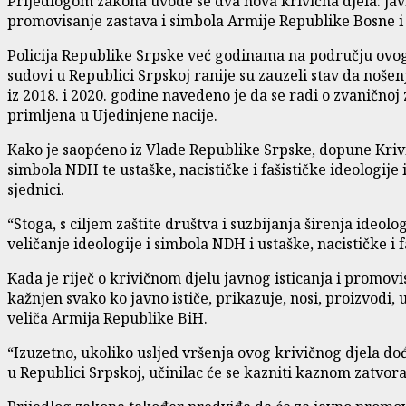
Prijedlogom zakona uvode se dva nova krivična djela: javn
promovisanje zastava i simbola Armije Republike Bosne i
Policija Republike Srpske već godinama na području ovog e
sudovi u Republici Srpskoj ranije su zauzeli stav da noše
iz 2018. i 2020. godine navedeno je da se radi o zvaničn
primljena u Ujedinjene nacije.
Kako je saopćeno iz Vlade Republike Srpske, dopune Krivi
simbola NDH te ustaške, nacističke i fašističke ideologije
sjednici.
“Stoga, s ciljem zaštite društva i suzbijanja širenja ideo
veličanje ideologije i simbola NDH i ustaške, nacističke i
Kada je riječ o krivičnom djelu javnog isticanja i promov
kažnjen svako ko javno ističe, prikazuje, nosi, proizvodi,
veliča Armija Republike BiH.
“Izuzetno, ukoliko usljed vršenja ovog krivičnog djela dođe
u Republici Srpskoj, učinilac će se kazniti kaznom zatvora 