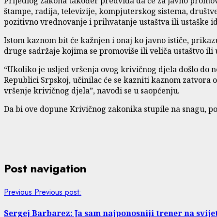
Prijedlog zakona također predviđa da će za javno promovi
štampe, radija, televizije, kompjuterskog sistema, društve
pozitivno vrednovanje i prihvatanje ustaštva ili ustaške 
Istom kaznom bit će kažnjen i onaj ko javno ističe, prikaz
druge sadržaje kojima se promoviše ili veliča ustaštvo ili
“Ukoliko je usljed vršenja ovog krivičnog djela došlo do ne
Republici Srpskoj, učinilac će se kazniti kaznom zatvora o
vršenje krivičnog djela”, navodi se u saopćenju.
Da bi ove dopune Krivičnog zakonika stupile na snagu, po
Post navigation
Previous
Previous post:
Sergej Barbarez: Ja sam najponosniji trener na svije