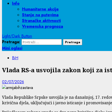
Info
Humanitarne akcije
Stanje na putevima
Stranačke aktivnosti
Vremenska prognoza
Light/Dark Button
Pretraga:
Mini oglasi
BiH
Vlada RS-a usvojila zakon koji za i
02/07/2026
Vlada Republike Srpske usvojila je na današnjoj, 17. red
krivična djela, uključujući i javno isticanje i promovisa