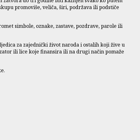
m zatvora do tri godine biti kažnjen svako ko putem
kupu promoviše, veliča, širi, podržava ili podstiče
promet simbole, oznake, zastave, pozdrave, parole ili
edica za zajednički život naroda i ostalih koji žive u
ator ili lice koje finansira ili na drugi način pomaže
ke.