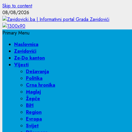
Skip to content
08/08/2026
Primary Menu
Naslovnica
Zavidovići
Ze-Do kanton
Vijesti
Dešavanja
Politika
Crna hronika
Maglaj
Žepče
BiH
Region
Evropa
Svijet