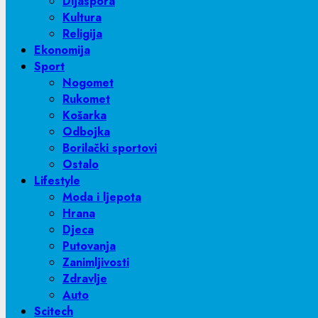
Dijaspora
Kultura
Religija
Ekonomija
Sport
Nogomet
Rukomet
Košarka
Odbojka
Borilački sportovi
Ostalo
Lifestyle
Moda i ljepota
Hrana
Djeca
Putovanja
Zanimljivosti
Zdravlje
Auto
Scitech