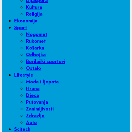
Dijaspora
Kultura
Religija
Ekonomija
Sport
Nogomet
Rukomet
Košarka
Odbojka
Borilački sportovi
Ostalo
Lifestyle
Moda i ljepota
Hrana
Djeca
Putovanja
Zanimljivosti
Zdravlje
Auto
Scitech