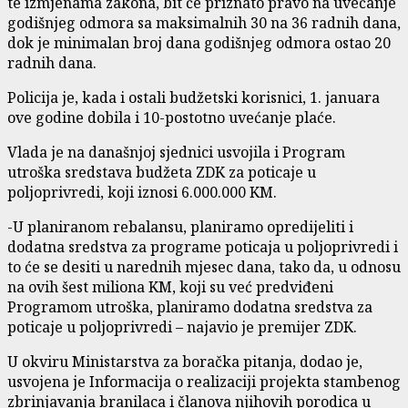
te izmjenama zakona, bit će priznato pravo na uvećanje
godišnjeg odmora sa maksimalnih 30 na 36 radnih dana,
dok je minimalan broj dana godišnjeg odmora ostao 20
radnih dana.
Policija je, kada i ostali budžetski korisnici, 1. januara
ove godine dobila i 10-postotno uvećanje plaće.
Vlada je na današnjoj sjednici usvojila i Program
utroška sredstava budžeta ZDK za poticaje u
poljoprivredi, koji iznosi 6.000.000 KM.
-U planiranom rebalansu, planiramo opredijeliti i
dodatna sredstva za programe poticaja u poljoprivredi i
to će se desiti u narednih mjesec dana, tako da, u odnosu
na ovih šest miliona KM, koji su već predviđeni
Programom utroška, planiramo dodatna sredstva za
poticaje u poljoprivredi – najavio je premijer ZDK.
U okviru Ministarstva za boračka pitanja, dodao je,
usvojena je Informacija o realizaciji projekta stambenog
zbrinjavanja branilaca i članova njihovih porodica u