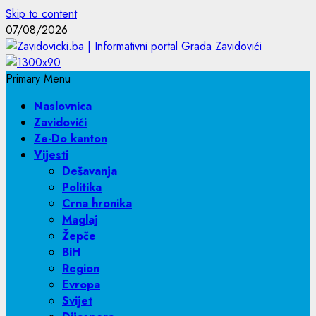
Skip to content
07/08/2026
Primary Menu
Naslovnica
Zavidovići
Ze-Do kanton
Vijesti
Dešavanja
Politika
Crna hronika
Maglaj
Žepče
BiH
Region
Evropa
Svijet