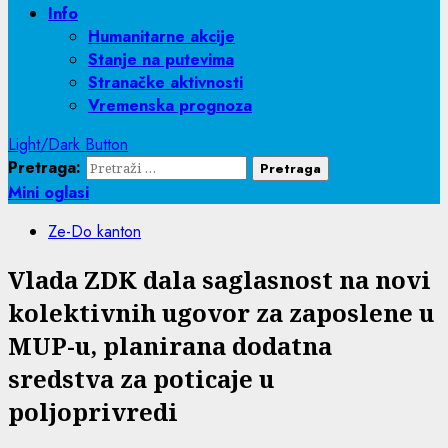
Info
Humanitarne akcije
Stanje na putevima
Stranačke aktivnosti
Vremenska prognoza
Light/Dark Button
Pretraga:
Mini oglasi
Ze-Do kanton
Vlada ZDK dala saglasnost na novi
kolektivnih ugovor za zaposlene u
MUP-u, planirana dodatna
sredstva za poticaje u
poljoprivredi