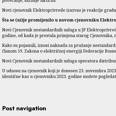
povećanje, saznaje Akta.ba.
Novi cjenovnik Elektroprivrede izazvao je reakcije građa
Šta se (ni)je promijenilo u novom cjenovniku Elektr
Novi Cjenovnik nestandardnih usluga u JP Elektroprivred
godine, od kada je prestala primjena starog Cjenovnika, 
Kako su pojasnili, iznosi naknada za pružanje nestandard
članom 59. Zakona o električnoj energiji Federacije Bosn
Novi Cjenovnik nestandardnih usluga operatora distribuci
U odnosu na cjenovnik koji je donesen 23. novembra 2023.
identične kao u cjenovniku 2023. godine možete pogleda
Post navigation