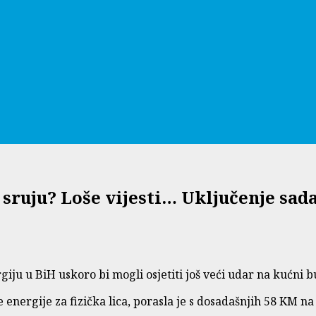
sruju? Loše vijesti… Uključenje sada
iju u BiH uskoro bi mogli osjetiti još veći udar na kućni b
 energije za fizička lica, porasla je s dosadašnjih 58 KM n