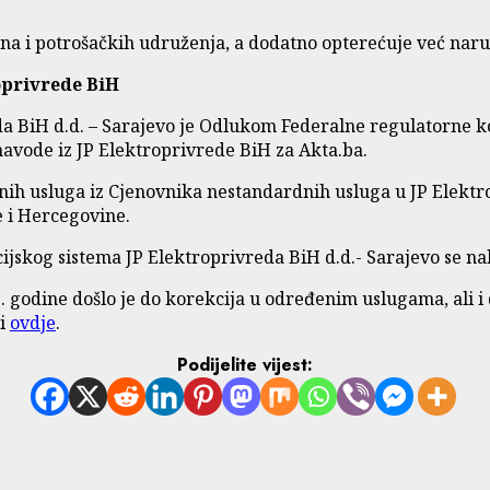
na i potrošačkih udruženja, a dodatno opterećuje već naruš
oprivrede BiH
a BiH d.d. – Sarajevo je Odlukom Federalne regulatorne ko
navode iz JP Elektroprivrede BiH za Akta.ba.
nih usluga iz Cjenovnika nestandardnih usluga u JP Elektro
e i Hercegovine.
jskog sistema JP Elektroprivreda BiH d.d.- Sarajevo se na
 godine došlo je do korekcija u određenim uslugama, ali i 
ti
ovdje
.
Podijelite vijest: