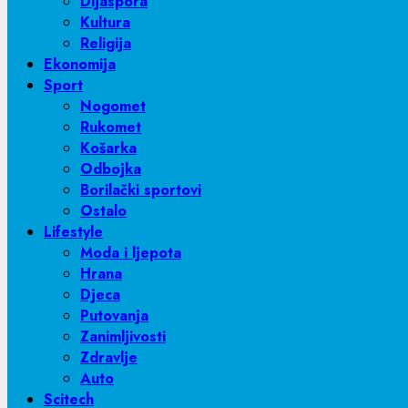
Dijaspora
Kultura
Religija
Ekonomija
Sport
Nogomet
Rukomet
Košarka
Odbojka
Borilački sportovi
Ostalo
Lifestyle
Moda i ljepota
Hrana
Djeca
Putovanja
Zanimljivosti
Zdravlje
Auto
Scitech