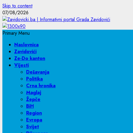
Skip to content
07/08/2026
Primary Menu
Naslovnica
Zavidovići
Ze-Do kanton
Vijesti
Dešavanja
Politika
Crna hronika
Maglaj
Žepče
BiH
Region
Evropa
Svijet