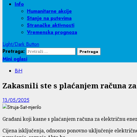
Info
Humanitarne akcije
Stanje na putevima
Stranačke aktivnosti
Vremenska prognoza
Light/Dark Button
Pretraga:
Mini oglasi
BiH
Zakasnili ste s plaćanjem računa za 
13/05/2025
Građani koji kasne s plaćanjem računa za električnu energ
Cijena isključenja, odnosno ponovno uključenje električne