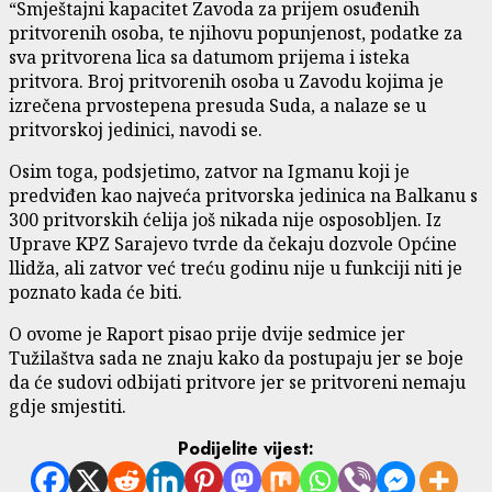
“Smještajni kapacitet Zavoda za prijem osuđenih
pritvorenih osoba, te njihovu popunjenost, podatke za
sva pritvorena lica sa datumom prijema i isteka
pritvora. Broj pritvorenih osoba u Zavodu kojima je
izrečena prvostepena presuda Suda, a nalaze se u
pritvorskoj jedinici, navodi se.
Osim toga, podsjetimo, zatvor na Igmanu koji je
predviđen kao najveća pritvorska jedinica na Balkanu s
300 pritvorskih ćelija još nikada nije osposobljen. Iz
Uprave KPZ Sarajevo tvrde da čekaju dozvole Općine
llidža, ali zatvor već treću godinu nije u funkciji niti je
poznato kada će biti.
O ovome je Raport pisao prije dvije sedmice jer
Tužilaštva sada ne znaju kako da postupaju jer se boje
da će sudovi odbijati pritvore jer se pritvoreni nemaju
gdje smjestiti.
Podijelite vijest: