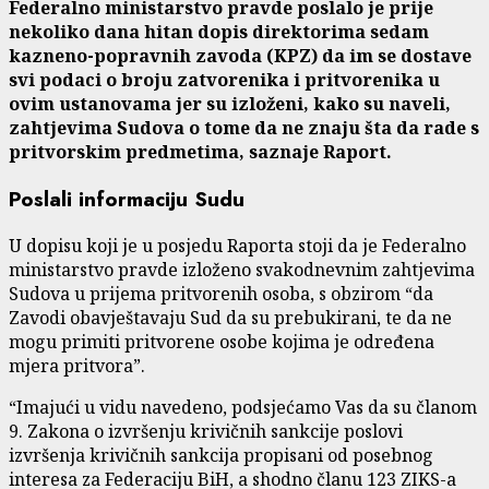
Federalno ministarstvo pravde poslalo je prije
nekoliko dana hitan dopis direktorima sedam
kazneno-popravnih zavoda (KPZ) da im se dostave
svi podaci o broju zatvorenika i pritvorenika u
ovim ustanovama jer su izloženi, kako su naveli,
zahtjevima Sudova o tome da ne znaju šta da rade s
pritvorskim predmetima, saznaje Raport.
Poslali informaciju Sudu
U dopisu koji je u posjedu Raporta stoji da je Federalno
ministarstvo pravde izloženo svakodnevnim zahtjevima
Sudova u prijema pritvorenih osoba, s obzirom “da
Zavodi obavještavaju Sud da su prebukirani, te da ne
mogu primiti pritvorene osobe kojima je određena
mjera pritvora”.
“Imajući u vidu navedeno, podsjećamo Vas da su članom
9. Zakona o izvršenju krivičnih sankcije poslovi
izvršenja krivičnih sankcija propisani od posebnog
interesa za Federaciju BiH, a shodno članu 123 ZIKS-a