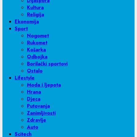
Dijaspora
Kultura
Religija
Ekonomija
Sport
Nogomet
Rukomet
Košarka
Odbojka
Borilački sportovi
Ostalo
Lifestyle
Moda i ljepota
Hrana
Djeca
Putovanja
Zanimljivosti
Zdravlje
Auto
Scitech