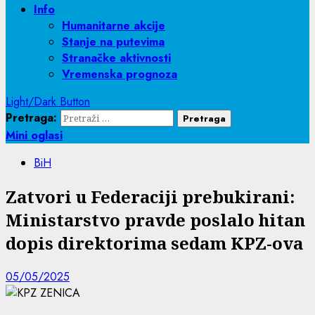
Info
Humanitarne akcije
Stanje na putevima
Stranačke aktivnosti
Vremenska prognoza
Light/Dark Button
Pretraga:
Mini oglasi
BiH
Zatvori u Federaciji prebukirani:
Ministarstvo pravde poslalo hitan
dopis direktorima sedam KPZ-ova
05/05/2025