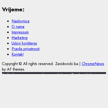
Vrijeme:
Naslovnica
O nama
Impressum
Marketing
Uslovi korištenja
Pravila privatnosti
Kontakt
Copyright © All rights reserved. Zavidovicki.ba
|
ChromeNews
by AF themes.
U skladu s novom europskom regulativom, Zavidovicki.ba je
nadogradio politiku privatnosti i korištenja kolačića.
Zavidovicki.ba koristi kolačiće (cookies) za pružanje boljeg
korisničkog iskustva, funkcionalnosti stranice i prilagođavanja
sustava oglašavanja. Nastavkom pregleda portala Zavidovicki.ba
slažete se sa korištenjem kolačića. Više o kolačićima pročitajte u