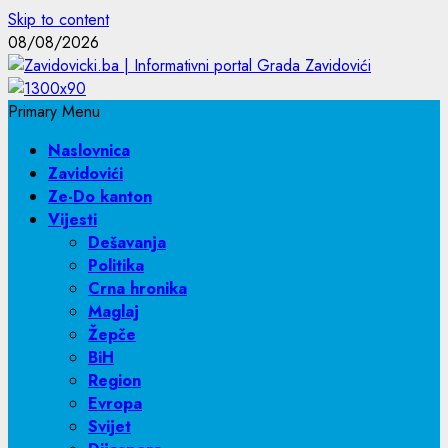
Skip to content
08/08/2026
Primary Menu
Naslovnica
Zavidovići
Ze-Do kanton
Vijesti
Dešavanja
Politika
Crna hronika
Maglaj
Žepče
BiH
Region
Evropa
Svijet