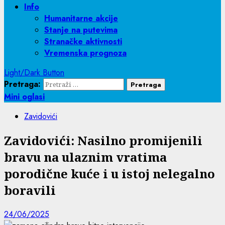
Info
Humanitarne akcije
Stanje na putevima
Stranačke aktivnosti
Vremenska prognoza
Light/Dark Button
Pretraga:
Mini oglasi
Zavidovići
Zavidovići: Nasilno promijenili
bravu na ulaznim vratima
porodične kuće i u istoj nelegalno
boravili
24/06/2025