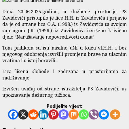
Dana 23.06.2025.godine, u službene prostorije PS
Zavidovići pristupilo je lice H.H. iz Zavidovića i prijavio
da je od strane lica O.A. (1998.) iz Zavidovića sa svojom
suprugom J.K. (1996.) iz Zavidovića izvršeno krivično
djelo “Narušavanje nepovredivosti doma”.
Tom prilikom su isti nasilno ušli u kuću vl.H.H. i bez
njegovog odobrenja izvršili promjenu brave na ulaznim
vratima i u istoj boravili.
Lica lišena slobode i zadržana u prostorijama za
zadržavanje.
Izvršen uviđaj od strane istražitelja PS Zavidovići, uz
upoznavanje dežurnog tužioca.
Podijelite vijest: