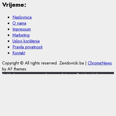
Vrijeme:
Naslovnica
O nama
Impressum
Marketing
Uslovi korištenja
Pravila privatnosti
Kontakt
Copyright © All rights reserved. Zavidovicki.ba
|
ChromeNews
by AF themes.
U skladu s novom europskom regulativom, Zavidovicki.ba je
nadogradio politiku privatnosti i korištenja kolačića.
Zavidovicki.ba koristi kolačiće (cookies) za pružanje boljeg
korisničkog iskustva, funkcionalnosti stranice i prilagođavanja
sustava oglašavanja. Nastavkom pregleda portala Zavidovicki.ba
slažete se sa korištenjem kolačića. Više o kolačićima pročitajte u
uslovima korištenja.
Slažem se
Pročitajte ovdje