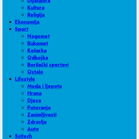
Dijaspora
Kultura
Religija
Ekonomija
Sport
Nogomet
Rukomet
Košarka
Odbojka
Borilački sportovi
Ostalo
Lifestyle
Moda i ljepota
Hrana
Djeca
Putovanja
Zanimljivosti
Zdravlje
Auto
Scitech