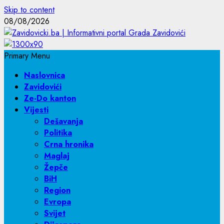
Skip to content
08/08/2026
Primary Menu
Naslovnica
Zavidovići
Ze-Do kanton
Vijesti
Dešavanja
Politika
Crna hronika
Maglaj
Žepče
BiH
Region
Evropa
Svijet