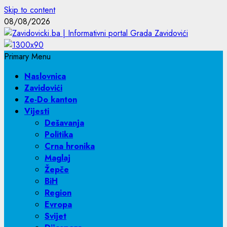
Skip to content
08/08/2026
Primary Menu
Naslovnica
Zavidovići
Ze-Do kanton
Vijesti
Dešavanja
Politika
Crna hronika
Maglaj
Žepče
BiH
Region
Evropa
Svijet