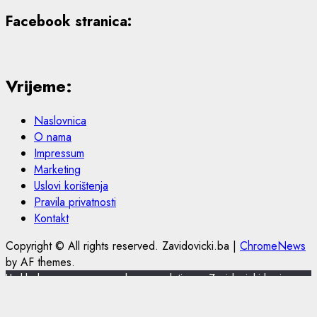
Facebook stranica:
Vrijeme:
Naslovnica
O nama
Impressum
Marketing
Uslovi korištenja
Pravila privatnosti
Kontakt
Copyright © All rights reserved. Zavidovicki.ba
|
ChromeNews
by AF themes.
U skladu s novom europskom regulativom, Zavidovicki.ba je
nadogradio politiku privatnosti i korištenja kolačića.
Zavidovicki.ba koristi kolačiće (cookies) za pružanje boljeg