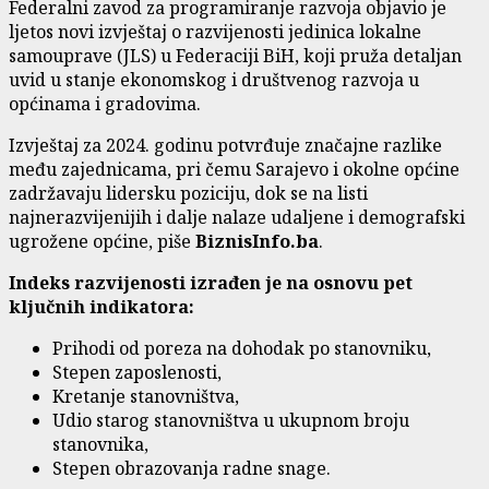
Federalni zavod za programiranje razvoja objavio je
ljetos novi izvještaj o razvijenosti jedinica lokalne
samouprave (JLS) u Federaciji BiH, koji pruža detaljan
uvid u stanje ekonomskog i društvenog razvoja u
općinama i gradovima.
Izvještaj za 2024. godinu potvrđuje značajne razlike
među zajednicama, pri čemu Sarajevo i okolne općine
zadržavaju lidersku poziciju, dok se na listi
najnerazvijenijih i dalje nalaze udaljene i demografski
ugrožene općine, piše
BiznisInfo.ba
.
Indeks razvijenosti izrađen je na osnovu pet
ključnih indikatora:
Prihodi od poreza na dohodak po stanovniku,
Stepen zaposlenosti,
Kretanje stanovništva,
Udio starog stanovništva u ukupnom broju
stanovnika,
Stepen obrazovanja radne snage.