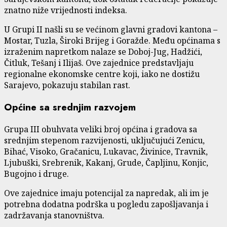
znatno niže vrijednosti indeksa.
U Grupi II našli su se većinom glavni gradovi kantona –
Mostar, Tuzla, Široki Brijeg i Goražde. Među općinama s
izraženim napretkom nalaze se Doboj-Jug, Hadžići,
Čitluk, Tešanj i Ilijaš. Ove zajednice predstavljaju
regionalne ekonomske centre koji, iako ne dostižu
Sarajevo, pokazuju stabilan rast.
Općine sa srednjim razvojem
Grupa III obuhvata veliki broj općina i gradova sa
srednjim stepenom razvijenosti, uključujući Zenicu,
Bihać, Visoko, Gračanicu, Lukavac, Živinice, Travnik,
Ljubuški, Srebrenik, Kakanj, Grude, Čapljinu, Konjic,
Bugojno i druge.
Ove zajednice imaju potencijal za napredak, ali im je
potrebna dodatna podrška u pogledu zapošljavanja i
zadržavanja stanovništva.