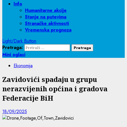
Info
Humanitarne akcije
Stanje na putevima
Stranačke aktivnosti
Vremenska prognoza
Light/Dark Button
Pretraga:
Mini oglasi
Ekonomija
Zavidovići spadaju u grupu
nerazvijenih općina i gradova
Federacije BiH
18/09/2025