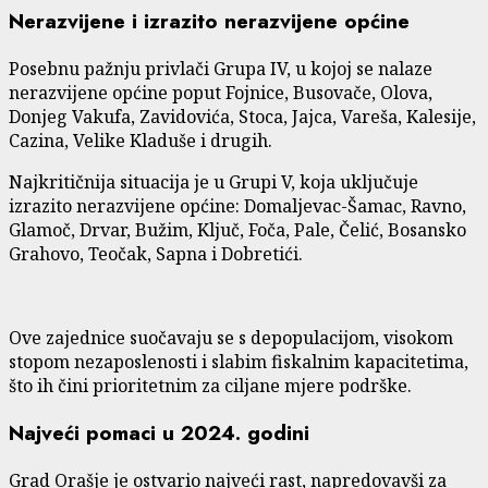
Nerazvijene i izrazito nerazvijene općine
Posebnu pažnju privlači Grupa IV, u kojoj se nalaze
nerazvijene općine poput Fojnice, Busovače, Olova,
Donjeg Vakufa, Zavidovića, Stoca, Jajca, Vareša, Kalesije,
Cazina, Velike Kladuše i drugih.
Najkritičnija situacija je u Grupi V, koja uključuje
izrazito nerazvijene općine: Domaljevac-Šamac, Ravno,
Glamoč, Drvar, Bužim, Ključ, Foča, Pale, Čelić, Bosansko
Grahovo, Teočak, Sapna i Dobretići.
Ove zajednice suočavaju se s depopulacijom, visokom
stopom nezaposlenosti i slabim fiskalnim kapacitetima,
što ih čini prioritetnim za ciljane mjere podrške.
Najveći pomaci u 2024. godini
Grad Orašje je ostvario najveći rast, napredovavši za