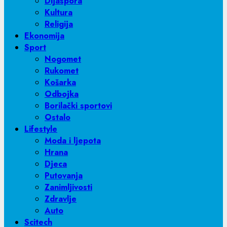
Dijaspora
Kultura
Religija
Ekonomija
Sport
Nogomet
Rukomet
Košarka
Odbojka
Borilački sportovi
Ostalo
Lifestyle
Moda i ljepota
Hrana
Djeca
Putovanja
Zanimljivosti
Zdravlje
Auto
Scitech