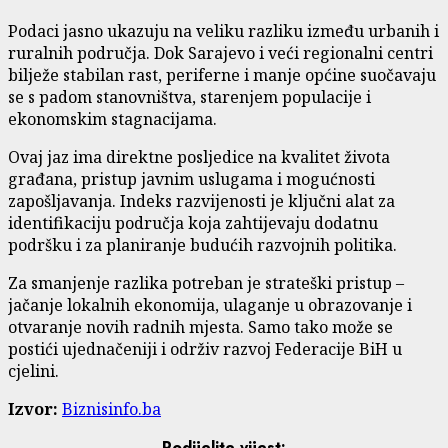
Podaci jasno ukazuju na veliku razliku između urbanih i
ruralnih područja. Dok Sarajevo i veći regionalni centri
bilježe stabilan rast, periferne i manje općine suočavaju
se s padom stanovništva, starenjem populacije i
ekonomskim stagnacijama.
Ovaj jaz ima direktne posljedice na kvalitet života
građana, pristup javnim uslugama i mogućnosti
zapošljavanja. Indeks razvijenosti je ključni alat za
identifikaciju područja koja zahtijevaju dodatnu
podršku i za planiranje budućih razvojnih politika.
Za smanjenje razlika potreban je strateški pristup –
jačanje lokalnih ekonomija, ulaganje u obrazovanje i
otvaranje novih radnih mjesta. Samo tako može se
postići ujednačeniji i održiv razvoj Federacije BiH u
cjelini.
Izvor:
Biznisinfo.ba
Podijelite vijest: