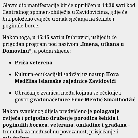
Glavni dio manifestacije bit će upriličen u
14:30 sati
kod
Centralnog spomen-obilježja u Zavidovićima, gdje će
biti položeno cvijeće u znak sjećanja na šehide i
poginule borce.
Nakon toga, u
15:15 sati
u Dubravici, uslijedit će
prigodan program pod nazivom
„Imena, utkana u
Domovinu“
, a potom slijede:
Priča veterena
Kulturn-edukacijski sadržaj uz nastup
Hora
Medžlisa Islamske zajednice Zavidovići
Obraćanje zvanica, među kojima se očekuje i
govor
gradonačelnice Erne Merdić Smailhodžić
Nakon zvaničnog dijela predviđeno je
polaganje
cvijeća
i
prigodno druženje porodica šehida i
poginulih boraca, veterana, omladine i građana
–
trenutak za međusobnu povezanost, prisjećanje i