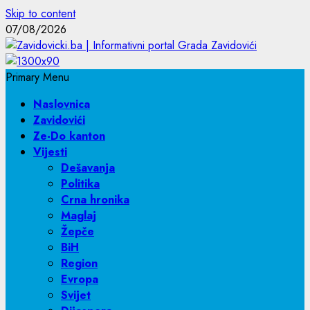
Skip to content
07/08/2026
Primary Menu
Naslovnica
Zavidovići
Ze-Do kanton
Vijesti
Dešavanja
Politika
Crna hronika
Maglaj
Žepče
BiH
Region
Evropa
Svijet