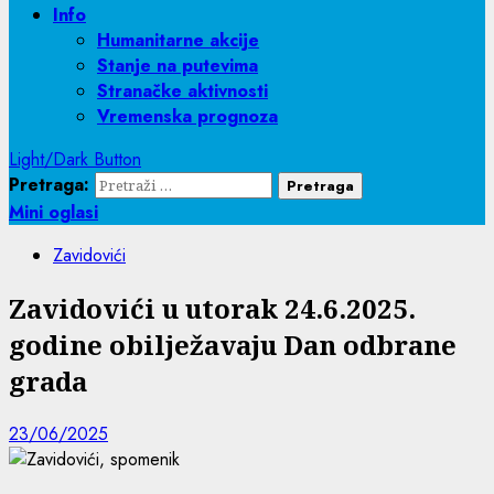
Info
Humanitarne akcije
Stanje na putevima
Stranačke aktivnosti
Vremenska prognoza
Light/Dark Button
Pretraga:
Mini oglasi
Zavidovići
Zavidovići u utorak 24.6.2025.
godine obilježavaju Dan odbrane
grada
23/06/2025