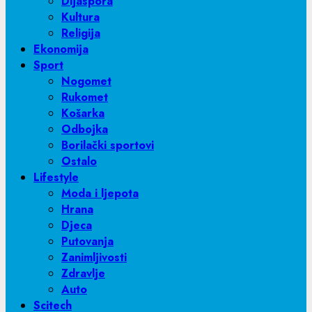
Dijaspora
Kultura
Religija
Ekonomija
Sport
Nogomet
Rukomet
Košarka
Odbojka
Borilački sportovi
Ostalo
Lifestyle
Moda i ljepota
Hrana
Djeca
Putovanja
Zanimljivosti
Zdravlje
Auto
Scitech