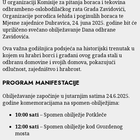
U organizaciji Komisije za pitanja boraca i tekovina
odbrambeno-oslobodilačkog rata Grada Zavidovići,
Organizacije porodica šehida i poginulih boraca te
Mjesne zajednice Dubravica, 24. juna 2025. godine bit će
upriličeno svečano obilježavanje Dana odbrane
Zavidovića.
Ova važna godišnjica podsjeća na historijski trenutak u
kojem su hrabri borci i građani ovog grada stali u
odbranu domovine i svojih domova, pokazujući
odlučnost, zajedništvo i hrabrost.
PROGRAM MANIFESTACIJE
Obilježavanje započinje u jutarnjim satima 24.6.2025.
godine komemoracijama na spomen-obilježjima:
10:00 sati
– Spomen obilježje Potkleče
12:00 sati
– Spomen obilježje kod Gvozdenog
mosta