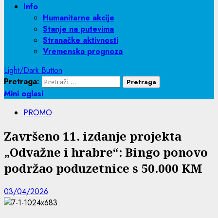
Info
Humanitarne akcije
Stanje na putevima
Stranačke aktivnosti
Vremenska prognoza
Light/Dark Button
Pretraga:
Mini oglasi
PROMO
Završeno 11. izdanje projekta
„Odvažne i hrabre“: Bingo ponovo
podržao poduzetnice s 50.000 KM
03/04/2026