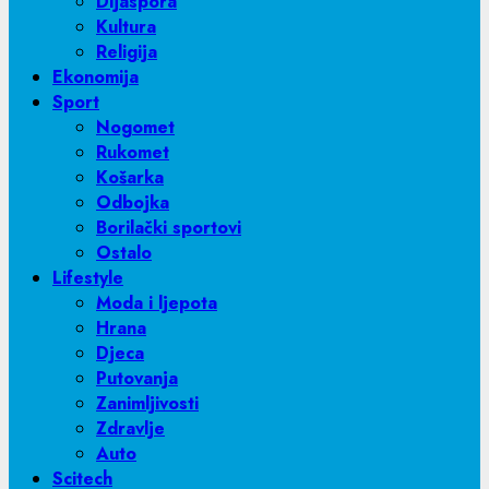
Dijaspora
Kultura
Religija
Ekonomija
Sport
Nogomet
Rukomet
Košarka
Odbojka
Borilački sportovi
Ostalo
Lifestyle
Moda i ljepota
Hrana
Djeca
Putovanja
Zanimljivosti
Zdravlje
Auto
Scitech