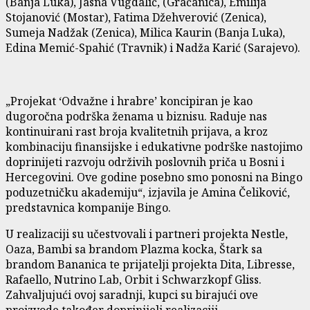
(Banja Luka), Jasna Vugdalić, (Gračanica), Emilija
Stojanović (Mostar), Fatima Džehverović (Zenica),
Sumeja Nadžak (Zenica), Milica Kaurin (Banja Luka),
Edina Memić-Spahić (Travnik) i Nadža Karić (Sarajevo).
„Projekat ‘Odvažne i hrabre’ koncipiran je kao
dugoročna podrška ženama u biznisu. Raduje nas
kontinuirani rast broja kvalitetnih prijava, a kroz
kombinaciju finansijske i edukativne podrške nastojimo
doprinijeti razvoju održivih poslovnih priča u Bosni i
Hercegovini. Ove godine posebno smo ponosni na Bingo
poduzetničku akademiju“, izjavila je Amina Čeliković,
predstavnica kompanije Bingo.
U realizaciji su učestvovali i partneri projekta Nestle,
Oaza, Bambi sa brandom Plazma kocka, Štark sa
brandom Bananica te prijatelji projekta Dita, Libresse,
Rafaello, Nutrino Lab, Orbit i Schwarzkopf Gliss.
Zahvaljujući ovoj saradnji, kupci su birajući ove
proizvode također doprinijeli realizaciji.