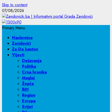
Skip to content
07/08/2026
Primary Menu
Naslovnica
Zavidovići
Ze-Do kanton
Vijesti
Dešavanja
Politika
Crna hronika
Maglaj
Žepče
BiH
Region
Evropa
Svijet