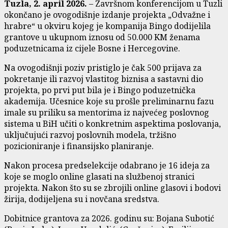
Tuzla, 2. april 2026.
– Završnom konferencijom u Tuzli
okončano je ovogodišnje izdanje projekta „Odvažne i
hrabre“ u okviru kojeg je kompanija Bingo dodijelila
grantove u ukupnom iznosu od 50.000 KM ženama
poduzetnicama iz cijele Bosne i Hercegovine.
Na ovogodišnji poziv pristiglo je čak 500 prijava za
pokretanje ili razvoj vlastitog biznisa a sastavni dio
projekta, po prvi put bila je i Bingo poduzetnička
akademija. Učesnice koje su prošle preliminarnu fazu
imale su priliku sa mentorima iz najvećeg poslovnog
sistema u BiH učiti o konkretnim aspektima poslovanja,
uključujući razvoj poslovnih modela, tržišno
pozicioniranje i finansijsko planiranje.
Nakon procesa predselekcije odabrano je 16 ideja za
koje se moglo online glasati na službenoj stranici
projekta. Nakon što su se zbrojili online glasovi i bodovi
žirija, dodijeljena su i novčana sredstva.
Dobitnice grantova za 2026. godinu su: Bojana Subotić