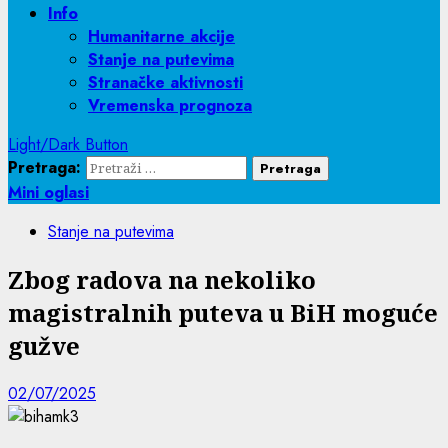
Info
Humanitarne akcije
Stanje na putevima
Stranačke aktivnosti
Vremenska prognoza
Light/Dark Button
Pretraga:
Mini oglasi
Stanje na putevima
Zbog radova na nekoliko
magistralnih puteva u BiH moguće
gužve
02/07/2025