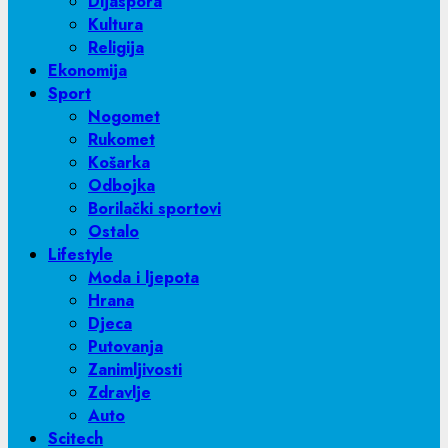
Dijaspora
Kultura
Religija
Ekonomija
Sport
Nogomet
Rukomet
Košarka
Odbojka
Borilački sportovi
Ostalo
Lifestyle
Moda i ljepota
Hrana
Djeca
Putovanja
Zanimljivosti
Zdravlje
Auto
Scitech