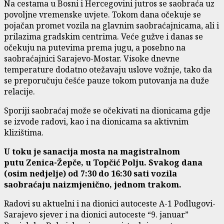
Na cestama u Bosni i Hercegovini jutros se saobraća uz
povoljne vremenske uvjete. Tokom dana očekuje se
pojačan promet vozila na glavnim saobraćajnicama, ali i
prilazima gradskim centrima. Veće gužve i danas se
očekuju na putevima prema jugu, a posebno na
saobraćajnici Sarajevo-Mostar. Visoke dnevne
temperature dodatno otežavaju uslove vožnje, tako da
se preporučuju češće pauze tokom putovanja na duže
relacije.
Sporiji saobraćaj može se očekivati na dionicama gdje
se izvode radovi, kao i na dionicama sa aktivnim
klizištima.
U toku je sanacija mosta na magistralnom
putu Zenica-Žepče, u Topčić Polju. Svakog dana
(osim nedjelje) od 7:30 do 16:30 sati vozila
saobraćaju naizmjenično, jednom trakom.
Radovi su aktuelni i na dionici autoceste A-1 Podlugovi-
Sarajevo sjever i na dionici autoceste “9. januar”