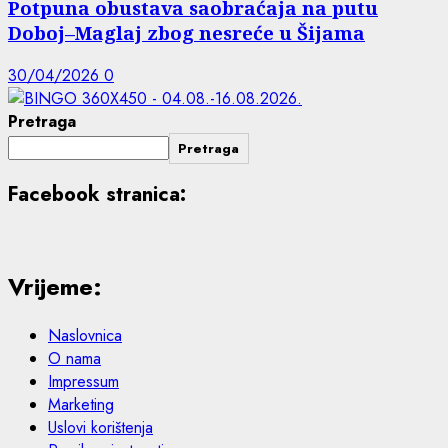
Potpuna obustava saobraćaja na putu
Doboj–Maglaj zbog nesreće u Šijama
30/04/2026
0
Pretraga
Pretraga
Facebook stranica:
Vrijeme:
Naslovnica
O nama
Impressum
Marketing
Uslovi korištenja