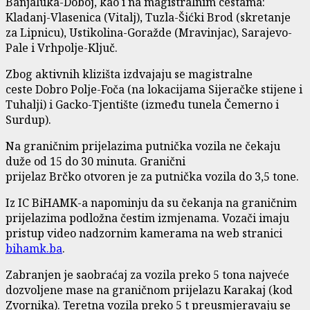
Banjaluka-Doboj, kao i na magistralnim cestama:
Kladanj-Vlasenica (Vitalj), Tuzla-Šićki Brod (skretanje
za Lipnicu), Ustikolina-Goražde (Mravinjac), Sarajevo-
Pale i Vrhpolje-Ključ.
Zbog aktivnih klizišta izdvajaju se magistralne
ceste Dobro Polje-Foča (na lokacijama Sijeračke stijene i
Tuhalji) i Gacko-Tjentište (između tunela Čemerno i
Surdup).
Na graničnim prijelazima putnička vozila ne čekaju
duže od 15 do 30 minuta. Granični
prijelaz Brčko otvoren je za putnička vozila do 3,5 tone.
Iz IC BiHAMK-a napominju da su čekanja na graničnim
prijelazima podložna čestim izmjenama. Vozači imaju
pristup video nadzornim kamerama na web stranici
bihamk.ba
.
Zabranjen je saobraćaj za vozila preko 5 tona najveće
dozvoljene mase na graničnom prijelazu Karakaj (kod
Zvornika). Teretna vozila preko 5 t preusmjeravaju se