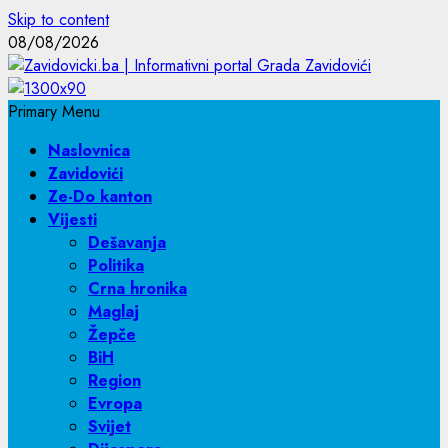
Skip to content
08/08/2026
Primary Menu
Naslovnica
Zavidovići
Ze-Do kanton
Vijesti
Dešavanja
Politika
Crna hronika
Maglaj
Žepče
BiH
Region
Evropa
Svijet