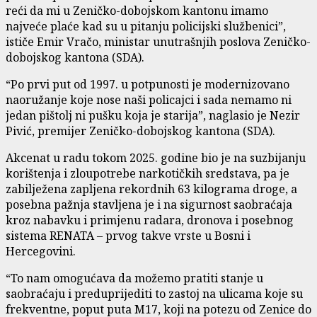
reći da mi u Zeničko-dobojskom kantonu imamo
najveće plaće kad su u pitanju policijski službenici”,
ističe Emir Vračo, ministar unutrašnjih poslova Zeničko-
dobojskog kantona (SDA).
“Po prvi put od 1997. u potpunosti je modernizovano
naoružanje koje nose naši policajci i sada nemamo ni
jedan pištolj ni pušku koja je starija”, naglasio je Nezir
Pivić, premijer Zeničko-dobojskog kantona (SDA).
Akcenat u radu tokom 2025. godine bio je na suzbijanju
korištenja i zloupotrebe narkotičkih sredstava, pa je
zabilježena zapljena rekordnih 63 kilograma droge, a
posebna pažnja stavljena je i na sigurnost saobraćaja
kroz nabavku i primjenu radara, dronova i posebnog
sistema RENATA – prvog takve vrste u Bosni i
Hercegovini.
“To nam omogućava da možemo pratiti stanje u
saobraćaju i preduprijediti to zastoj na ulicama koje su
frekventne, poput puta M17, koji na potezu od Zenice do