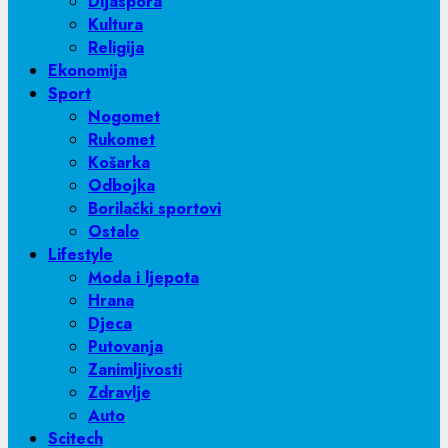
Dijaspora
Kultura
Religija
Ekonomija
Sport
Nogomet
Rukomet
Košarka
Odbojka
Borilački sportovi
Ostalo
Lifestyle
Moda i ljepota
Hrana
Djeca
Putovanja
Zanimljivosti
Zdravlje
Auto
Scitech