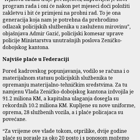
program rada i oni će nakon pet mjeseci doći položiti
zakletvu i bit će primjeni na probni rad. To je ona
generacija koja nam je potrebna da prebrodimo
odlazak policijskih službenika u zasluženu mirovinu”,
objašnjava Admir Gazić, policijski komesar uprave
policije Ministarstva unutrašnjih poslova Zeničko-
dobojskog kantona.
Najviše plaće u Federaciji
Pored kadrovskog popunjavanja, vodilo se računa i o
materijalnom statusu policijskih službenika te
opremanju materijalno-tehničkim sredstvima. Za tu
namjenu Vlada Zeničko-dobojskog kantona izdvojila je
91.2 miliona KM, a kapitalna ulaganja dosegla su
rekordnih 10.2 miliona KM. Kupljene su nove uniforme,
oprema, 28 službenih vozila, a i plaće policajaca su
povećane.
“Za vrijeme ove vlade tokom, otprilike, dvije godine
plaće su porasle za oko 20 posto i s ponosom možemo