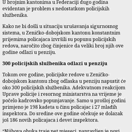
U brojnim kantonima u Federaciji dugo godina
evidentan je problem s nedostatkom policijskih
službenika.
Kako ne bi došli u situaciju urušavanja sigurnosnog
sistema, u Zeničko-dobojskom kantonu konstantnim
prijemima policajaca izvršili su popunu policijskih
redova, naročito zbog činjenice da veliki broj njih ove
godine odlazi u penziju.
300 policijskih službenika odlazi u penziju
Tokom ove godine, policijske redove u Zeničko-
dobojskom kantonu zbog odlaska u penziju napustit će
oko 300 policijskih službenika. Adekvatnom reakcijom
Uprave policije i resornog ministarstva na vrijeme je
počelo kadrovsko popunjavanje. Samo u prošloj godini
primjeno je 198 kadeta u činu policajac i 27 mlađih
inspektora. Do sredine ove godine očekuje se dolazak
još 186 novih policajaca i devet inspektora.
“Njihova obuka traje pet mjeseci, napravljen je novi