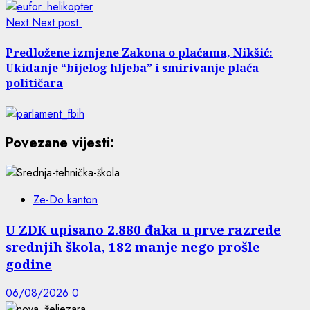
Next
Next post:
Predložene izmjene Zakona o plaćama, Nikšić:
Ukidanje “bijelog hljeba” i smirivanje plaća
političara
Povezane vijesti:
Ze-Do kanton
U ZDK upisano 2.880 đaka u prve razrede
srednjih škola, 182 manje nego prošle
godine
06/08/2026
0