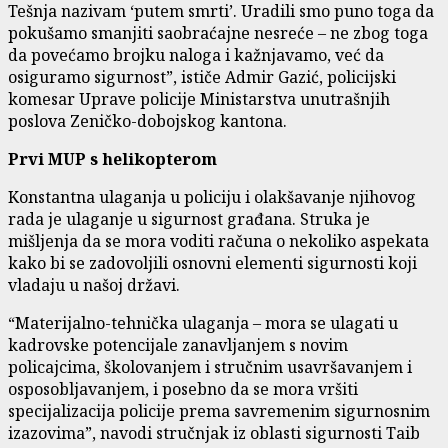
Tešnja nazivam ‘putem smrti’. Uradili smo puno toga da
pokušamo smanjiti saobraćajne nesreće – ne zbog toga
da povećamo brojku naloga i kažnjavamo, već da
osiguramo sigurnost”, ističe Admir Gazić, policijski
komesar Uprave policije Ministarstva unutrašnjih
poslova Zeničko-dobojskog kantona.
Prvi MUP s helikopterom
Konstantna ulaganja u policiju i olakšavanje njihovog
rada je ulaganje u sigurnost građana. Struka je
mišljenja da se mora voditi računa o nekoliko aspekata
kako bi se zadovoljili osnovni elementi sigurnosti koji
vladaju u našoj državi.
“Materijalno-tehnička ulaganja – mora se ulagati u
kadrovske potencijale zanavljanjem s novim
policajcima, školovanjem i stručnim usavršavanjem i
osposobljavanjem, i posebno da se mora vršiti
specijalizacija policije prema savremenim sigurnosnim
izazovima”, navodi stručnjak iz oblasti sigurnosti Taib