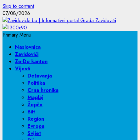
Skip to content
07/08/2026
Primary Menu
Naslovnica
Zavidovići
Ze-Do kanton
Vijesti
Dešavanja
Politika
Crna hronika
Maglaj
Žepče
BiH
Region
Evropa
Svijet