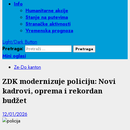
Info
Humanitarne akcije
Stanje na putevima
Stranačke aktivnosti
Vremenska prognoza
Light/Dark Button
Pretraga:
Mini oglasi
Ze-Do kanton
ZDK modernizuje policiju: Novi
kadrovi, oprema i rekordan
budžet
12/01/2026