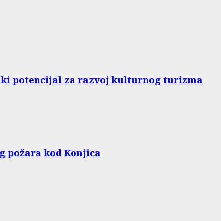
iki potencijal za razvoj kulturnog turizma
g požara kod Konjica