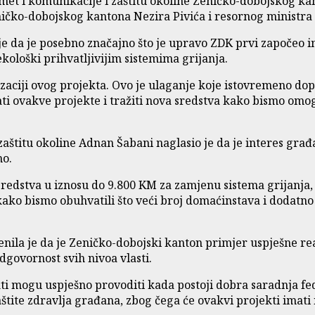
met i komunikacije i zaštitu okoline Zeničko-dobojskog kan
ničko-dobojskog kantona Nezira Pivića i resornog ministra
je da je posebno značajno što je upravo ZDK prvi započeo 
kološki prihvatljivijim sistemima grijanja.
izaciji ovog projekta. Ovo je ulaganje koje istovremeno dopr
i ovakve projekte i tražiti nova sredstva kako bismo omo
aštitu okoline Adnan Šabani naglasio je da je interes građa
no.
edstva u iznosu do 9.800 KM za zamjenu sistema grijanja, 
kako bismo obuhvatili što veći broj domaćinstava i dodatno
enila je da je Zeničko-dobojski kanton primjer uspješne re
dgovornost svih nivoa vlasti.
ti mogu uspješno provoditi kada postoji dobra saradnja fed
 zaštite zdravlja građana, zbog čega će ovakvi projekti ima