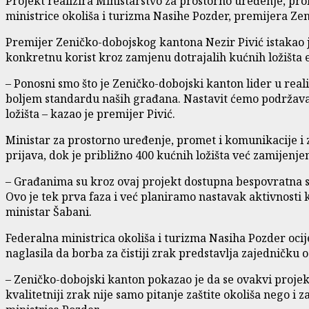
Projekt realizira Ministarstvo za prostorno uređenje, pro
ministrice okoliša i turizma Nasihe Pozder, premijera Ze
Premijer Zeničko-dobojskog kantona Nezir Pivić istakao 
konkretnu korist kroz zamjenu dotrajalih kućnih ložišta e
– Ponosni smo što je Zeničko-dobojski kanton lider u real
boljem standardu naših građana. Nastavit ćemo podržavat
ložišta – kazao je premijer Pivić.
Ministar za prostorno uređenje, promet i komunikacije i z
prijava, dok je približno 400 kućnih ložišta već zamijenje
– Građanima su kroz ovaj projekt dostupna bespovratna sr
Ovo je tek prva faza i već planiramo nastavak aktivnosti 
ministar Šabani.
Federalna ministrica okoliša i turizma Nasiha Pozder ocij
naglasila da borba za čistiji zrak predstavlja zajedničku o
– Zeničko-dobojski kanton pokazao je da se ovakvi projek
kvalitetniji zrak nije samo pitanje zaštite okoliša nego i