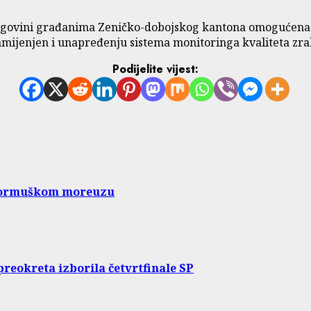
cegovini građanima Zeničko-dobojskog kantona omogućena j
namijenjen i unapređenju sistema monitoringa kvaliteta zra
Podijelite vijest:
 Hormuškom moreuzu
preokreta izborila četvrtfinale SP