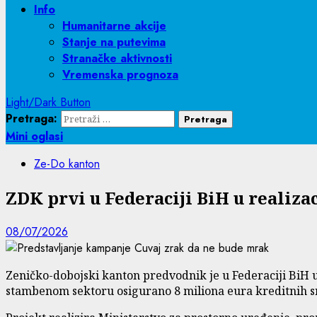
Info
Humanitarne akcije
Stanje na putevima
Stranačke aktivnosti
Vremenska prognoza
Light/Dark Button
Pretraga:
Mini oglasi
Ze-Do kanton
ZDK prvi u Federaciji BiH u realiza
08/07/2026
Zeničko-dobojski kanton predvodnik je u Federaciji BiH u 
stambenom sektoru osigurano 8 miliona eura kreditnih s