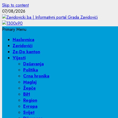
Skip to content
07/08/2026
Primary Menu
Naslovnica
Zavidovići
Ze-Do kanton
Vijesti
Dešavanja
Politika
Crna hronika
Maglaj
Žepče
BiH
Region
Evropa
Svijet