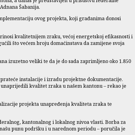
tona, a danas je predstavljen u prisustvu federalne
 Adnana Šabanija.
implementaciju ovog projekta, koji građanima donosi
inosi kvalitetnijem zraku, većoj energetskoj efikasnosti i
gućili što većem broju domaćinstava da zamijene svoja
na izuzetno veliki te da je do sada zaprimljeno oko 1.850
prateće instalacije i izradu projektne dokumentacije.
 unaprijedili kvalitet zraka u našem kantonu – rekao je
alizacije projekta unapređenja kvaliteta zraka te
eralnog, kantonalnog i lokalnog nivoa vlasti. Borba za
ti našu punu podršku i u narednom periodu – poručila je