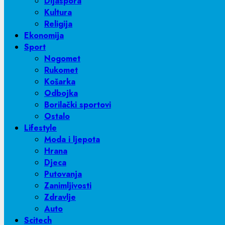
Dijaspora
Kultura
Religija
Ekonomija
Sport
Nogomet
Rukomet
Košarka
Odbojka
Borilački sportovi
Ostalo
Lifestyle
Moda i ljepota
Hrana
Djeca
Putovanja
Zanimljivosti
Zdravlje
Auto
Scitech