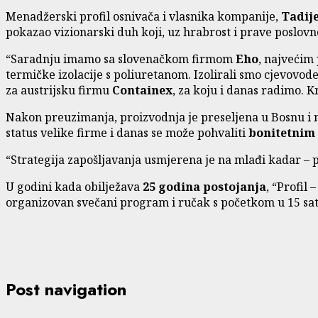
Menadžerski profil osnivača i vlasnika kompanije,
Tadije
pokazao vizionarski duh koji, uz hrabrost i prave poslov
“Saradnju imamo sa slovenačkom firmom
Eho
, najvećim
termičke izolacije s poliuretanom. Izolirali smo cjevovod
za austrijsku firmu
Containex
, za koju i danas radimo. K
Nakon preuzimanja, proizvodnja je preseljena u Bosnu i 
status velike firme i danas se može pohvaliti
bonitetnim 
“Strategija zapošljavanja usmjerena je na mlađi kadar – pr
U godini kada obilježava
25 godina postojanja
, “Profil
organizovan svečani program i ručak s početkom u 15 sati,
Post navigation