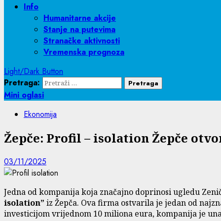
Info
Humanitarne akcije
Stanje na putevima
Stranačke aktivnosti
Vremenska prognoza
Light/Dark Button
Pretraga:
Mini oglasi
Ekonomija
Žepče: Profil – isolation Žepče otv
03/11/2025
Jedna od kompanija koja značajno doprinosi ugledu Zeni
isolation”
iz Žepča. Ova firma ostvarila je jedan od najzn
investicijom vrijednom 10 miliona eura, kompanija je unapr