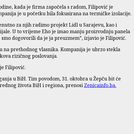
odine, kada je firma započela s radom, Filipović je
anija je u početku bila fokusirana na termičke izolacije.
utno za njih radimo projekt Lidl u Sarajevu, kao i
rijale. U to vrijeme Eho je imao manju proizvodnju panela
 smo dogovorili da je ja preuzmem”, izjavio je Filipović.
u na prethodnog vlasnika. Kompanija je ubrzo stekla
akova rizičnog poslovanja.
e Filipović.
ulaganja u BiH. Tim povodom, 31. oktobra u Žepču bit će
vrednog života BiH i regiona, prenosi
Zenicainfo.ba.