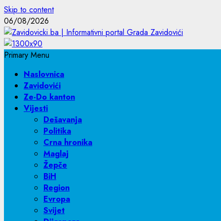
Skip to content
06/08/2026
Primary Menu
Naslovnica
Zavidovići
Ze-Do kanton
Vijesti
Dešavanja
Politika
Crna hronika
Maglaj
Žepče
BiH
Region
Evropa
Svijet