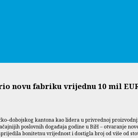
orio novu fabriku vrijednu 10 mil E
čko–dobojskog kantona kao lidera u privrednoj proizvodnj
ačajnijih poslovnih događaja godine u BiH – otvaranje nove 
ijedila bonitetnu vrijednost i dostigla broj od više od sto