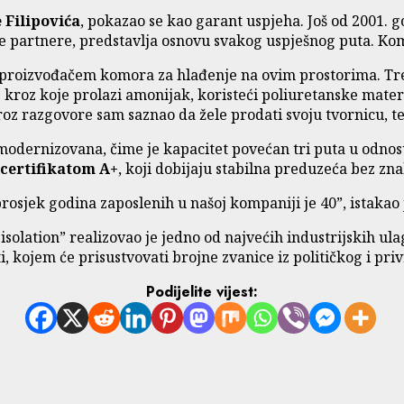
 Filipovića
, pokazao se kao garant uspjeha. Još od 2001. g
ne partnere, predstavlja osnovu svakog uspješnog puta. Komp
 proizvođačem komora za hlađenje na ovim prostorima. Tren
e kroz koje prolazi amonijak, koristeći poliuretanske mate
roz razgovore sam saznao da žele prodati svoju tvornicu, te
modernizovana, čime je kapacitet povećan tri puta u odnos
certifikatom A+
, koji dobijaju stabilna preduzeća bez zn
osjek godina zaposlenih u našoj kompaniji je 40”, istakao j
 – isolation” realizovao je jedno od najvećih industrijskih 
 kojem će prisustvovati brojne zvanice iz političkog i pri
Podijelite vijest: