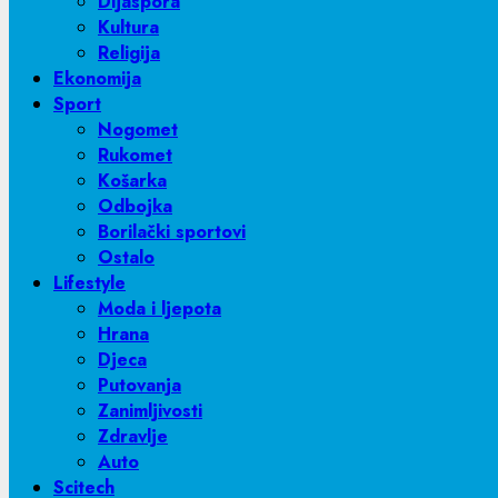
Dijaspora
Kultura
Religija
Ekonomija
Sport
Nogomet
Rukomet
Košarka
Odbojka
Borilački sportovi
Ostalo
Lifestyle
Moda i ljepota
Hrana
Djeca
Putovanja
Zanimljivosti
Zdravlje
Auto
Scitech