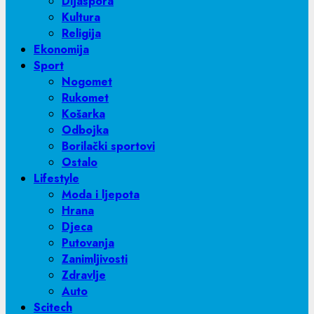
Dijaspora
Kultura
Religija
Ekonomija
Sport
Nogomet
Rukomet
Košarka
Odbojka
Borilački sportovi
Ostalo
Lifestyle
Moda i ljepota
Hrana
Djeca
Putovanja
Zanimljivosti
Zdravlje
Auto
Scitech