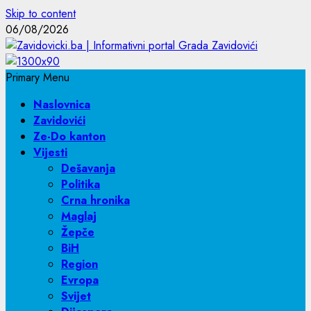
Skip to content
06/08/2026
Primary Menu
Naslovnica
Zavidovići
Ze-Do kanton
Vijesti
Dešavanja
Politika
Crna hronika
Maglaj
Žepče
BiH
Region
Evropa
Svijet