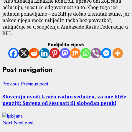
“Ako situacija izmakne kontroli, upravo oni koji sada
odlučuju, snosit će odgovornost za to. Zbog toga još
jednom ponavljamo – za BiH je došao trenutak istine, jer
nakon njega može uslijediti tačka bez povratka”,
zaključuje se u saopćenju Ambasade Ruske Federacije u
BiH.
Podijelite vijest:
Post navigation
Previous
Previous post:
Slovenija uvodi kraću radnu sedmicu, za one bliže
penziji: Smjena od šest sati ili slobodan petak!
Next
Next post: