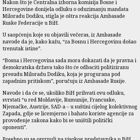
Nakon što je Centralna izborna komisija Bosne i
Hercegovine donijela odluku o oduzimanju mandata
Miloradu Dodiku, stigla je oštra reakcija Ambasade
Ruske Federacije u BiH.
U saopćenju koje su objavili večeras, iz Ambasade
navode da je, kako kažu, “za Bosnu i Hercegovinu došao
trenutak istine”.
“Bosna i Hercegovina sada mora dokazati da je pravna i
demokratska država tako što će odbaciti politiziranu
presudu Miloradu Dodiku, koja je progurana pod
zapadnim pritiskom”, poručuju iz Ambasade Rusije.
Navode i da će se, ukoliko BiH prihvati ovu odluku,
svrstati “u red Moldavije, Rumunije, Francuske,
Njemačke, Austrije, SAD-a – u suštini cijelog kolektivnog
Zapada, gdje se licemjerno i bahato koriste agencije za
provođenje zakona kako bi se uništili politički
oponenti”.
Posebno su se osvrnuli na visokog predstavnika u BiH