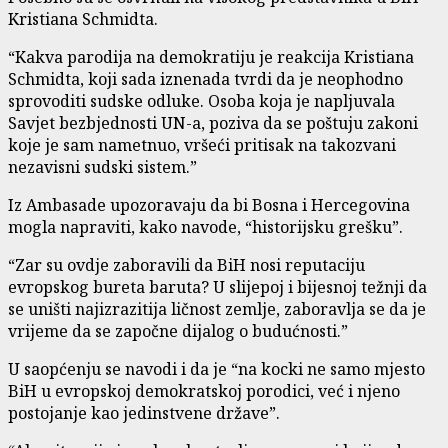
Kristiana Schmidta.
“Kakva parodija na demokratiju je reakcija Kristiana
Schmidta, koji sada iznenada tvrdi da je neophodno
sprovoditi sudske odluke. Osoba koja je napljuvala
Savjet bezbjednosti UN-a, poziva da se poštuju zakoni
koje je sam nametnuo, vršeći pritisak na takozvani
nezavisni sudski sistem.”
Iz Ambasade upozoravaju da bi Bosna i Hercegovina
mogla napraviti, kako navode, “historijsku grešku”.
“Zar su ovdje zaboravili da BiH nosi reputaciju
evropskog bureta baruta? U slijepoj i bijesnoj težnji da
se uništi najizrazitija ličnost zemlje, zaboravlja se da je
vrijeme da se započne dijalog o budućnosti.”
U saopćenju se navodi i da je “na kocki ne samo mjesto
BiH u evropskoj demokratskoj porodici, već i njeno
postojanje kao jedinstvene države”.