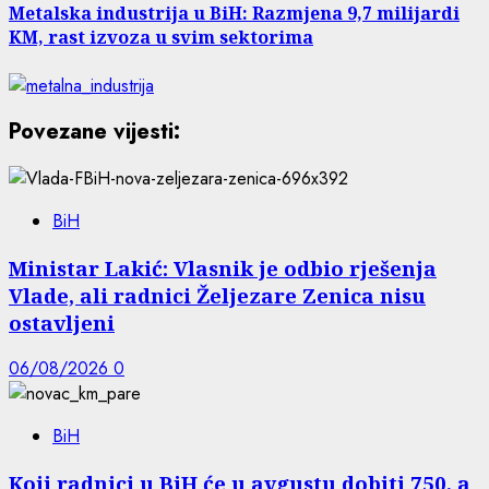
Metalska industrija u BiH: Razmjena 9,7 milijardi
KM, rast izvoza u svim sektorima
Povezane vijesti:
BiH
Ministar Lakić: Vlasnik je odbio rješenja
Vlade, ali radnici Željezare Zenica nisu
ostavljeni
06/08/2026
0
BiH
Koji radnici u BiH će u avgustu dobiti 750, a