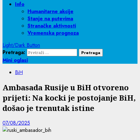
Info
Humanitarne akcije
Stanje na putevima
Stranačke aktivnosti
Vremenska prognoza
Light/Dark Button
Pretraga:
Mini oglasi
BiH
Ambasada Rusije u BiH otvoreno
prijeti: Na kocki je postojanje BiH,
došao je trenutak istine
07/08/2025