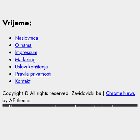
Vrijeme:
Naslovnica
O nama
Impressum
Marketing
Uslovi korištenja
Pravila privatnosti
Kontakt
Copyright © All rights reserved. Zavidovicki.ba
|
ChromeNews
by AF themes.
U skladu s novom europskom regulativom, Zavidovicki.ba je
nadogradio politiku privatnosti i korištenja kolačića.
Zavidovicki.ba koristi kolačiće (cookies) za pružanje boljeg
korisničkog iskustva, funkcionalnosti stranice i prilagođavanja
sustava oglašavanja. Nastavkom pregleda portala Zavidovicki.ba