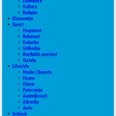
Dijaspora
Kultura
Religija
Ekonomija
Sport
Nogomet
Rukomet
Košarka
Odbojka
Borilački sportovi
Ostalo
Lifestyle
Moda i ljepota
Hrana
Djeca
Putovanja
Zanimljivosti
Zdravlje
Auto
Scitech