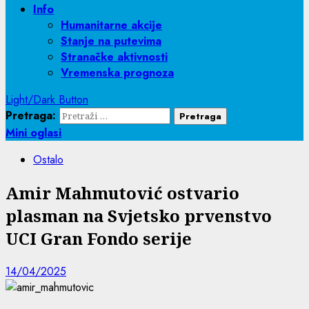
Info
Humanitarne akcije
Stanje na putevima
Stranačke aktivnosti
Vremenska prognoza
Light/Dark Button
Pretraga:
Mini oglasi
Ostalo
Amir Mahmutović ostvario
plasman na Svjetsko prvenstvo
UCI Gran Fondo serije
14/04/2025