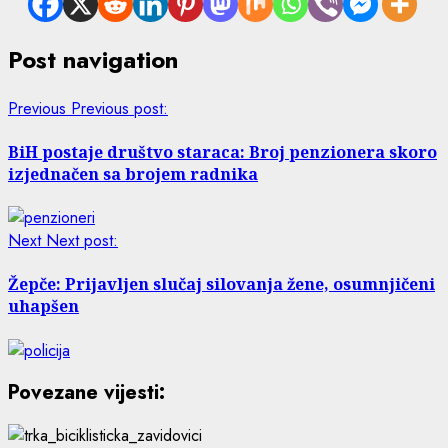
Post navigation
Previous
Previous post:
BiH postaje društvo staraca: Broj penzionera skoro
izjednačen sa brojem radnika
Next
Next post:
Žepče: Prijavljen slučaj silovanja žene, osumnjičeni
uhapšen
Povezane vijesti: