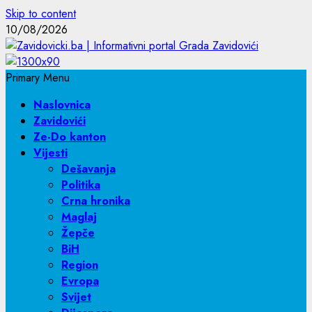
Skip to content
10/08/2026
Primary Menu
Naslovnica
Zavidovići
Ze-Do kanton
Vijesti
Dešavanja
Politika
Crna hronika
Maglaj
Žepče
BiH
Region
Evropa
Svijet