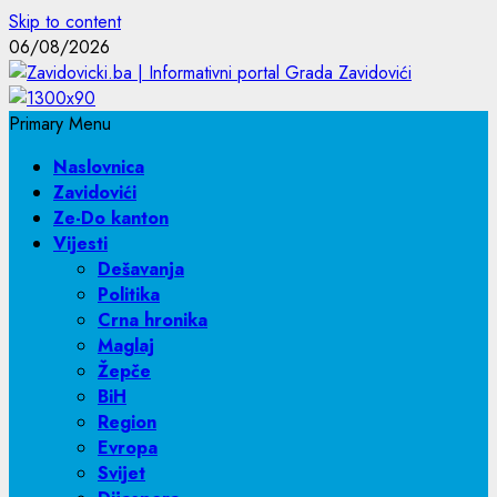
Skip to content
06/08/2026
Primary Menu
Naslovnica
Zavidovići
Ze-Do kanton
Vijesti
Dešavanja
Politika
Crna hronika
Maglaj
Žepče
BiH
Region
Evropa
Svijet