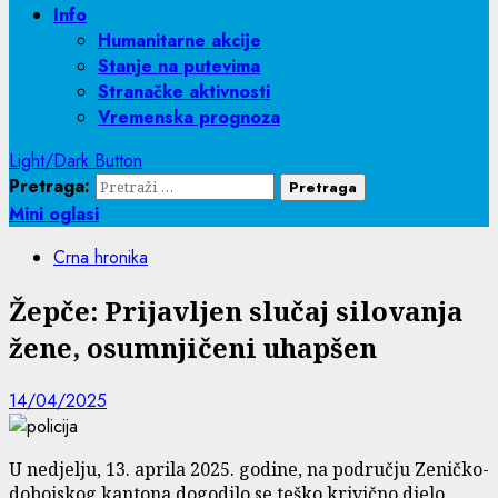
Info
Humanitarne akcije
Stanje na putevima
Stranačke aktivnosti
Vremenska prognoza
Light/Dark Button
Pretraga:
Mini oglasi
Crna hronika
Žepče: Prijavljen slučaj silovanja
žene, osumnjičeni uhapšen
14/04/2025
U nedjelju, 13. aprila 2025. godine, na području Zeničko-
dobojskog kantona dogodilo se teško krivično djelo