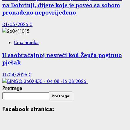
na Dobrinji, dijete koje je poveo sa sobom
pronađeno nepovrijeđeno
01/05/2026
0
Crna hronika
U saobraćajnoj nesreći kod Žepča poginuo
pješak
11/04/2026
0
Pretraga
Pretraga
Facebook stranica: