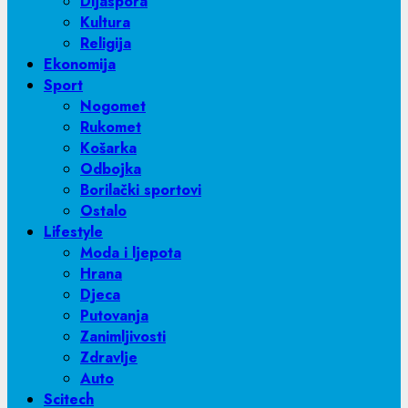
Dijaspora
Kultura
Religija
Ekonomija
Sport
Nogomet
Rukomet
Košarka
Odbojka
Borilački sportovi
Ostalo
Lifestyle
Moda i ljepota
Hrana
Djeca
Putovanja
Zanimljivosti
Zdravlje
Auto
Scitech