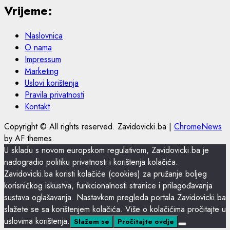
Vrijeme:
Naslovnica
O nama
Impressum
Marketing
Uslovi korištenja
Pravila privatnosti
Kontakt
Copyright © All rights reserved. Zavidovicki.ba
|
ChromeNews
by AF themes.
U skladu s novom europskom regulativom, Zavidovicki.ba je
nadogradio politiku privatnosti i korištenja kolačića.
Zavidovicki.ba koristi kolačiće (cookies) za pružanje boljeg
korisničkog iskustva, funkcionalnosti stranice i prilagođavanja
sustava oglašavanja. Nastavkom pregleda portala Zavidovicki.ba
slažete se sa korištenjem kolačića. Više o kolačićima pročitajte u
uslovima korištenja.
Slažem se
Pročitajte ovdje