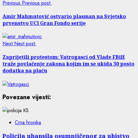
Previous
Previous post:
Amir Mahmutović ostvario plasman na Svjetsko
prvenstvo UCI Gran Fondo serije
Next
Next post:
Zaprijetili protestom: Vatrogasci od Vlade FBiH
traže povlačenje zakona kojim im se ukida 30 posto
dodatka na plaću
Povezane vijesti:
Crna hronika
Policija uhapsila osumnjičenog za ubistvo