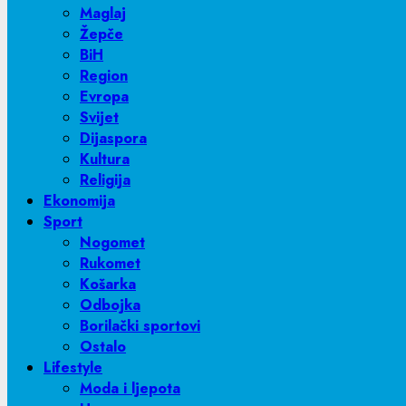
Dijaspora
Kultura
Religija
Ekonomija
Sport
Nogomet
Rukomet
Košarka
Odbojka
Borilački sportovi
Ostalo
Lifestyle
Moda i ljepota
Hrana
Djeca
Putovanja
Zanimljivosti
Zdravlje
Auto
Scitech