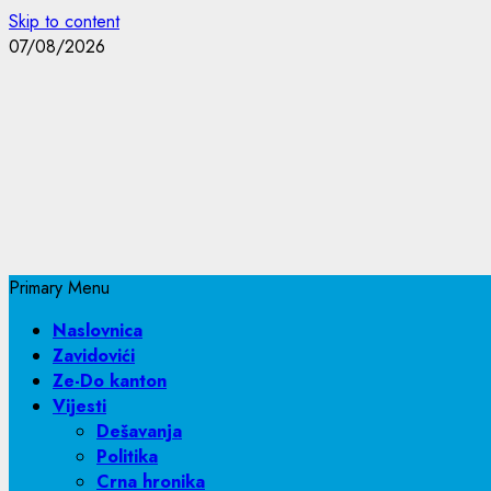
Skip to content
07/08/2026
Primary Menu
Naslovnica
Zavidovići
Ze-Do kanton
Vijesti
Dešavanja
Politika
Crna hronika
Maglaj
Žepče
BiH
Region
Evropa
Svijet