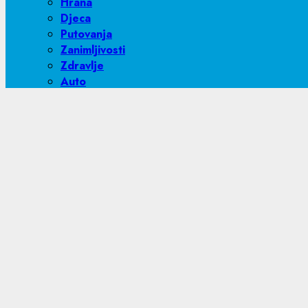
Info
Humanitarne akcije
Stanje na putevima
Stranačke aktivnosti
Vremenska prognoza
Light/Dark Button
Pretraga:
Mini oglasi
Rukomet
Azra Topčić: Potrebna nam je podrš
15/05/2025