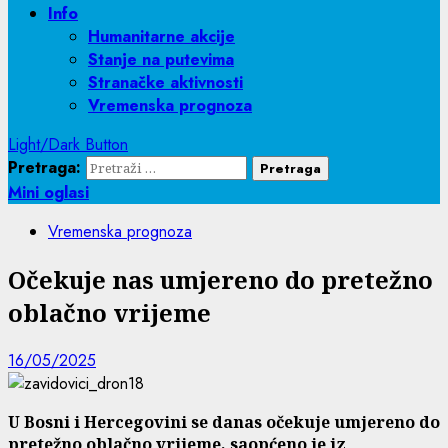
Info
Humanitarne akcije
Stanje na putevima
Stranačke aktivnosti
Vremenska prognoza
Light/Dark Button
Pretraga:
Mini oglasi
Vremenska prognoza
Očekuje nas umjereno do pretežno
oblačno vrijeme
16/05/2025
U Bosni i Hercegovini se danas očekuje umjereno do
pretežno oblačno vrijeme, saopćeno je iz