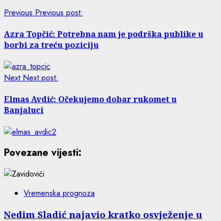
Previous
Previous post:
Azra Topčić: Potrebna nam je podrška publike u
borbi za treću poziciju
Next
Next post:
Elmas Avdić: Očekujemo dobar rukomet u
Banjaluci
Povezane vijesti:
Vremenska prognoza
Nedim Sladić najavio kratko osvježenje u