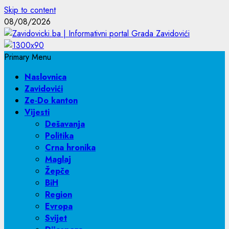
Skip to content
08/08/2026
Primary Menu
Naslovnica
Zavidovići
Ze-Do kanton
Vijesti
Dešavanja
Politika
Crna hronika
Maglaj
Žepče
BiH
Region
Evropa
Svijet