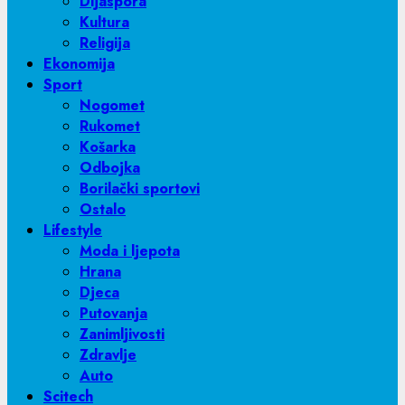
Dijaspora
Kultura
Religija
Ekonomija
Sport
Nogomet
Rukomet
Košarka
Odbojka
Borilački sportovi
Ostalo
Lifestyle
Moda i ljepota
Hrana
Djeca
Putovanja
Zanimljivosti
Zdravlje
Auto
Scitech