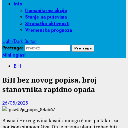
Info
Humanitarne akcije
Stanje na putevima
Stranačke aktivnosti
Vremenska prognoza
Light/Dark Button
Pretraga:
Mini oglasi
BiH
BiH bez novog popisa, broj
stanovnika rapidno opada
26/05/2025
Bosna i Hercegovina kasni s mnogo čime, pa tako i sa
popisom stanovništva. On je prema planu trebao biti