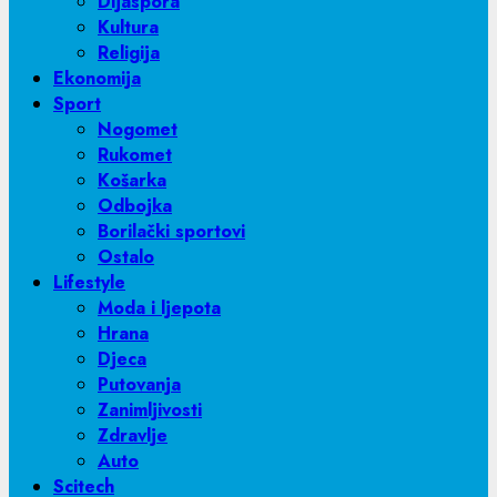
Dijaspora
Kultura
Religija
Ekonomija
Sport
Nogomet
Rukomet
Košarka
Odbojka
Borilački sportovi
Ostalo
Lifestyle
Moda i ljepota
Hrana
Djeca
Putovanja
Zanimljivosti
Zdravlje
Auto
Scitech