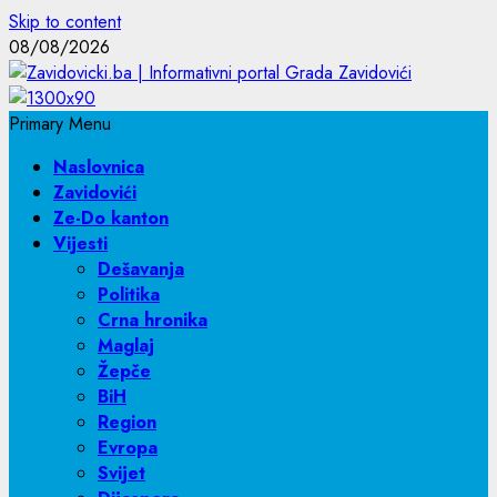
Skip to content
08/08/2026
Primary Menu
Naslovnica
Zavidovići
Ze-Do kanton
Vijesti
Dešavanja
Politika
Crna hronika
Maglaj
Žepče
BiH
Region
Evropa
Svijet