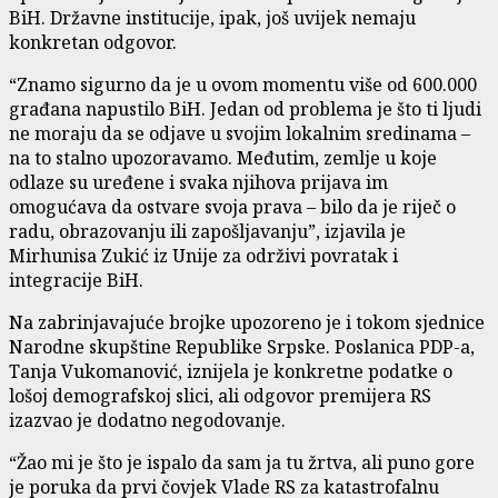
BiH. Državne institucije, ipak, još uvijek nemaju
konkretan odgovor.
“Znamo sigurno da je u ovom momentu više od 600.000
građana napustilo BiH. Jedan od problema je što ti ljudi
ne moraju da se odjave u svojim lokalnim sredinama –
na to stalno upozoravamo. Međutim, zemlje u koje
odlaze su uređene i svaka njihova prijava im
omogućava da ostvare svoja prava – bilo da je riječ o
radu, obrazovanju ili zapošljavanju”, izjavila je
Mirhunisa Zukić iz Unije za održivi povratak i
integracije BiH.
Na zabrinjavajuće brojke upozoreno je i tokom sjednice
Narodne skupštine Republike Srpske. Poslanica PDP-a,
Tanja Vukomanović, iznijela je konkretne podatke o
lošoj demografskoj slici, ali odgovor premijera RS
izazvao je dodatno negodovanje.
“Žao mi je što je ispalo da sam ja tu žrtva, ali puno gore
je poruka da prvi čovjek Vlade RS za katastrofalnu