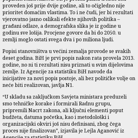
proveden još prije dvije godine, ali to očigledno nije
prioritet domaćim vlastima. To i ne čudi, jer bi rezultati
vjerovatno jasno oslikali efekte njihovih politika –
građani odlaze, a demografska slika je iz godine u
godinu sve lošija. Procjene govore da bi do 2050. u
zemlji moglo ostati svega dva i po miliona ljudi.
Popisi stanovništva u većini zemalja provode se svakih
deset godina. BiH je prvi popis nakon rata provela 2013.
godine, no ni ti rezultati nisu priznati u svim dijelovima
zemlje. Iz Agencije za statistiku BiH navode da
inicijative za novi popis postoje, ali bez političke volje on
neće biti realizovan, javlja N1.
“U skladu sa zaključkom Savjeta ministara preduzeli
smo tehničke korake i formirali Radnu grupu,
pripremili Nacrt zakona, ali ključni elementi poput
budžeta, datuma početka, kao i metodološki i
organizacijski okviri još nisu definisani, zbog čega
proces nije finalizovan”, izjavila je Lejla Aganović iz
Agencije za statistiku BiH.