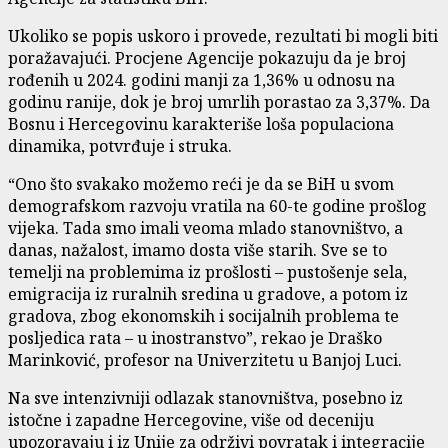
Ukoliko se popis uskoro i provede, rezultati bi mogli biti
poražavajući. Procjene Agencije pokazuju da je broj
rođenih u 2024. godini manji za 1,36% u odnosu na
godinu ranije, dok je broj umrlih porastao za 3,37%. Da
Bosnu i Hercegovinu karakteriše loša populaciona
dinamika, potvrđuje i struka.
“Ono što svakako možemo reći je da se BiH u svom
demografskom razvoju vratila na 60-te godine prošlog
vijeka. Tada smo imali veoma mlado stanovništvo, a
danas, nažalost, imamo dosta više starih. Sve se to
temelji na problemima iz prošlosti – pustošenje sela,
emigracija iz ruralnih sredina u gradove, a potom iz
gradova, zbog ekonomskih i socijalnih problema te
posljedica rata – u inostranstvo”, rekao je Draško
Marinković, profesor na Univerzitetu u Banjoj Luci.
Na sve intenzivniji odlazak stanovništva, posebno iz
istočne i zapadne Hercegovine, više od deceniju
upozoravaju i iz Unije za održivi povratak i integracije