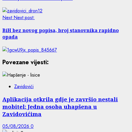
Next
Next post:
BiH bez novog popisa, broj stanovnika rapidno
opada
Povezane vijesti:
Zavidovići
Aplikacija otkrila gdje je završio nestali
mobitel: Jedna osoba uhapšena u
Zavidovićima
05/08/2026
0