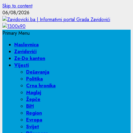
Skip to content
06/08/2026
Primary Menu
Naslovnica
Zavidovići
Ze-Do kanton
Vijesti
Dešavanja
Politika
Crna hronika
Maglaj
Žepče
BiH
Region
Evropa
Svijet