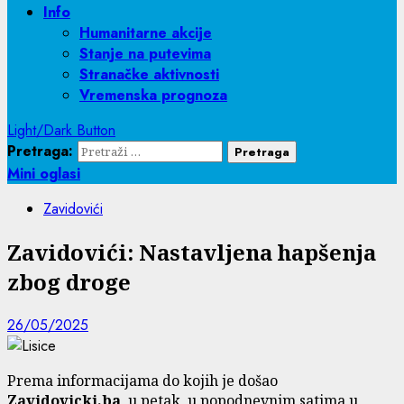
Info
Humanitarne akcije
Stanje na putevima
Stranačke aktivnosti
Vremenska prognoza
Light/Dark Button
Pretraga:
Mini oglasi
Zavidovići
Zavidovići: Nastavljena hapšenja
zbog droge
26/05/2025
Prema informacijama do kojih je došao
Zavidovicki.ba
, u petak, u popodnevnim satima u