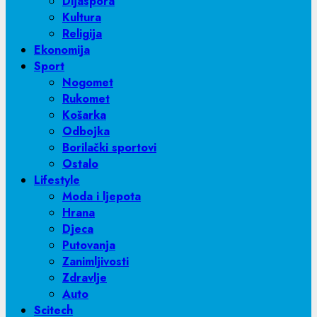
Dijaspora
Kultura
Religija
Ekonomija
Sport
Nogomet
Rukomet
Košarka
Odbojka
Borilački sportovi
Ostalo
Lifestyle
Moda i ljepota
Hrana
Djeca
Putovanja
Zanimljivosti
Zdravlje
Auto
Scitech