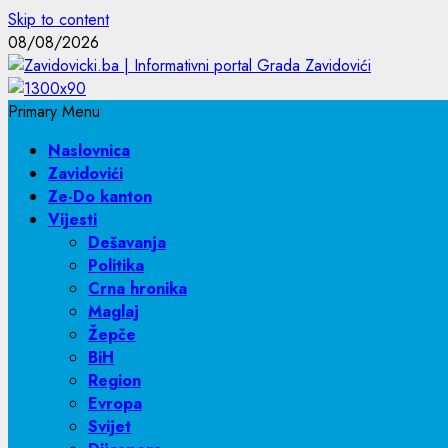
Skip to content
08/08/2026
Primary Menu
Naslovnica
Zavidovići
Ze-Do kanton
Vijesti
Dešavanja
Politika
Crna hronika
Maglaj
Žepče
BiH
Region
Evropa
Svijet