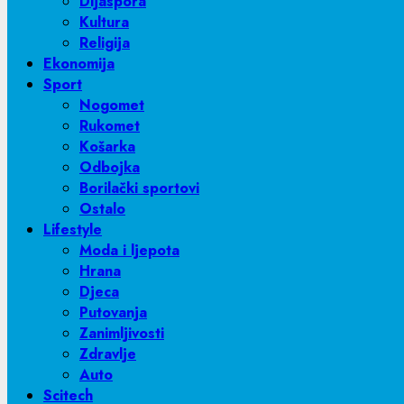
Dijaspora
Kultura
Religija
Ekonomija
Sport
Nogomet
Rukomet
Košarka
Odbojka
Borilački sportovi
Ostalo
Lifestyle
Moda i ljepota
Hrana
Djeca
Putovanja
Zanimljivosti
Zdravlje
Auto
Scitech