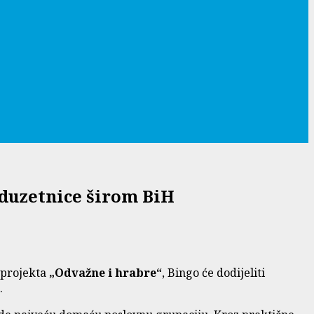
oduzetnice širom BiH
a projekta
„Odvažne i hrabre“
, Bingo će dodijeliti
.