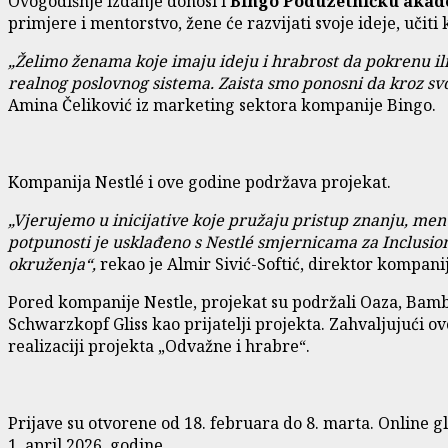
Ovogodišnje izdanje donosi i
Bingo Poduzetničku akad
primjere i mentorstvo, žene će razvijati svoje ideje, učiti k
„Želimo ženama koje imaju ideju i hrabrost da pokrenu ili r
realnog poslovnog sistema. Zaista smo ponosni da kroz sv
Amina Čeliković iz marketing sektora kompanije Bingo.
Kompanija Nestlé i ove godine podržava projekat.
„Vjerujemo u inicijative koje pružaju pristup znanju, men
potpunosti je usklađeno s Nestlé smjernicama za Inclusion
okruženja“
,
rekao je Almir Sivić-Softić, direktor kompani
Pored kompanije Nestle, projekat su podržali Oaza, Bambi
Schwarzkopf Gliss kao prijatelji projekta. Zahvaljujući o
realizaciji projekta „Odvažne i hrabre“.
Prijave su otvorene od 18. februara do 8. marta. Online gl
1. april 2026. godine.