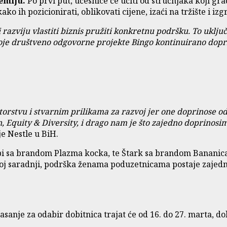
emiju
.
Po prvi put, učesnice će učiti od stručnjaka koji 
ako ih pozicionirati, oblikovati cijene, izaći na tržište i iz
azviju vlastiti biznis pružiti konkretnu podršku. To uključuj
oje društveno odgovorne projekte Bingo kontinuirano doprin
torstvu i stvarnim prilikama za razvoj jer one doprinose o
, Equity & Diversity, i drago nam je što zajedno doprinosi
je Nestle u BiH.
 sa brandom Plazma kocka, te Štark sa brandom Bananica, z
voj saradnji, podrška ženama poduzetnicama postaje zajedni
asanje za odabir dobitnica trajat će od 16. do 27. marta, do