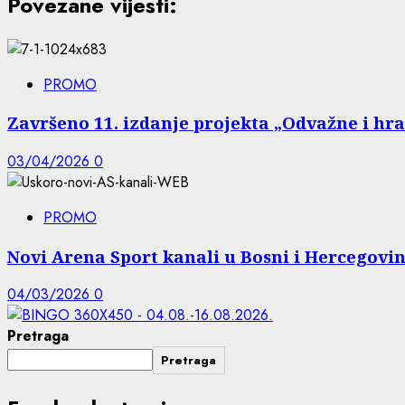
Povezane vijesti:
PROMO
Završeno 11. izdanje projekta „Odvažne i hr
03/04/2026
0
PROMO
Novi Arena Sport kanali u Bosni i Hercegovin
04/03/2026
0
Pretraga
Pretraga