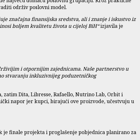
grade najveću domaću poslovnu grupaciju. Kroz praktične
graditi održiv poslovni model.
e značajna finansijska sredstva, ali i znanje i iskustvo iz
osi boljem kvalitetu života u cijeloj BiH“
izjavila je
drživijim i otpornijim zajednicama. Naše partnerstvo u
mo stvaranju inkluzivnijeg poduzetničkog
atim Dita, Libresse, Rafaello, Nutrino Lab, Orbit i
čki napor jer kupci, birajući ove proizvode, učestvuju u
k je finale projekta i proglašenje pobjednica planirano za