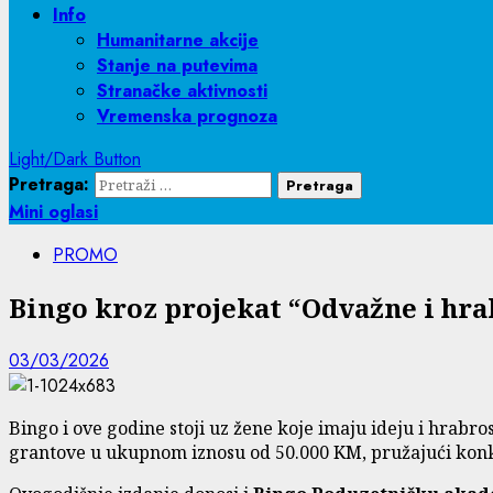
Info
Humanitarne akcije
Stanje na putevima
Stranačke aktivnosti
Vremenska prognoza
Light/Dark Button
Pretraga:
Mini oglasi
PROMO
Bingo kroz projekat “Odvažne i hra
03/03/2026
Bingo i ove godine stoji uz žene koje imaju ideju i hrabros
grantove u ukupnom iznosu od 50.000 KM, pružajući kon