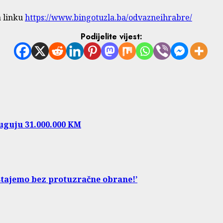
a linku
https://www.bingotuzla.ba/odvazneihrabre/
Podijelite vijest:
uguju 31.000.000 KM
stajemo bez protuzračne obrane!’