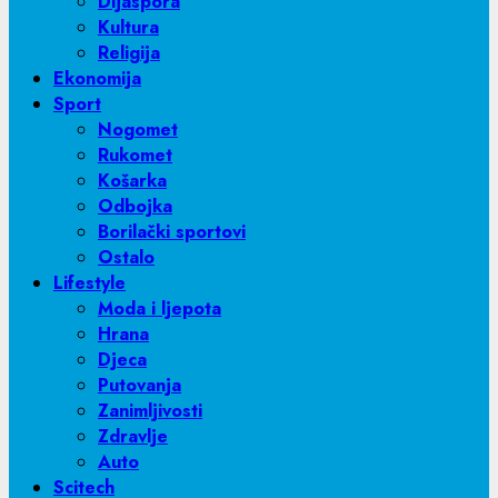
Dijaspora
Kultura
Religija
Ekonomija
Sport
Nogomet
Rukomet
Košarka
Odbojka
Borilački sportovi
Ostalo
Lifestyle
Moda i ljepota
Hrana
Djeca
Putovanja
Zanimljivosti
Zdravlje
Auto
Scitech