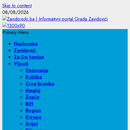
Skip to content
08/08/2026
Primary Menu
Naslovnica
Zavidovići
Ze-Do kanton
Vijesti
Dešavanja
Politika
Crna hronika
Maglaj
Žepče
BiH
Region
Evropa
Svijet