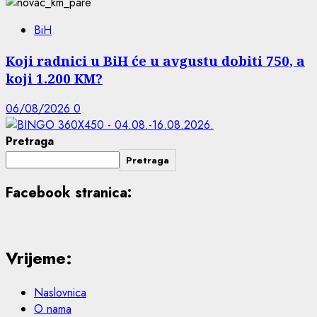
BiH
Koji radnici u BiH će u avgustu dobiti 750, a
koji 1.200 KM?
06/08/2026
0
Pretraga
Pretraga
Facebook stranica:
Vrijeme:
Naslovnica
O nama