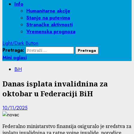
Info
Humanitarne akcije
Stanje na putevima
Stranačke aktivnosti
Vremenska prognoza
Light/Dark Button
Pretraga:
Mini oglasi
BiH
Danas isplata invalidnina za
oktobar u Federaciji BiH
10/11/2025
Federalno ministarstvo finansija osiguralo je sredstva za
isplatu invalidnina za ratne vojne invalide, porodice